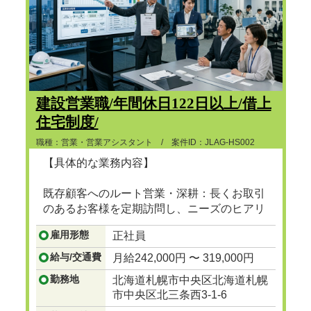
建設営業職/年間休日122日以上/借上
住宅制度/
職種：営業・営業アシスタント / 案件ID：JLAG-HS002
【具体的な業務内容】
既存顧客へのルート営業・深耕：長くお取引
のあるお客様を定期訪問し、ニーズのヒアリ
ングや提案を行います。
雇用形態
正社員
...つづきを見る
給与/交通費
月給242,000円 〜 319,000円
勤務地
北海道札幌市中央区北海道札幌
市中央区北三条西3-1-6