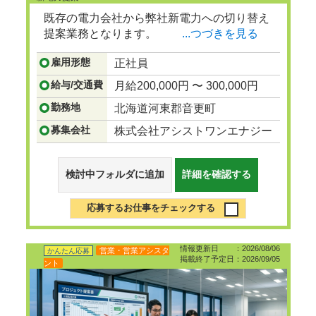
既存の電力会社から弊社新電力への切り替え
提案業務となります。
...つづきを見る
雇用形態
正社員
給与/交通費
月給200,000円 〜 300,000円
勤務地
北海道河東郡音更町
募集会社
株式会社アシストワンエナジー
検討中フォルダに追加
詳細を確認する
応募するお仕事をチェックする
情報更新日 ：2026/08/06
営業・営業アシスタ
かんたん応募
掲載終了予定日：2026/09/05
ント