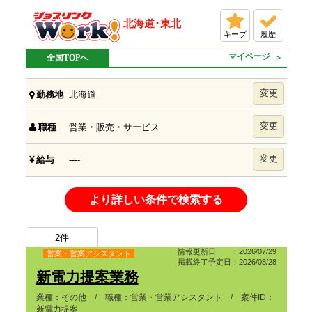
北海道･東北
キープ
履歴
マイページ
全国TOPへ
変更
北海道
勤務地
変更
営業・販売・サービス
職種
変更
----
給与
より詳しい条件で検索する
2
件
情報更新日 ：2026/07/29
営業・営業アシスタント
掲載終了予定日：2026/08/28
新電力提案業務
業種：その他 / 職種：営業・営業アシスタント / 案件ID：
新電力提案