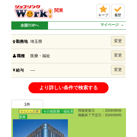
関東
キープ
履歴
マイページ
全国TOPへ
変更
埼玉県
勤務地
変更
医療・福祉
職種
変更
----
給与
より詳しい条件で検索する
1
件
情報更新日 ：2026/08/06
その他医療・福祉系
かんたん応募
掲載終了予定日：2026/09/05
業務