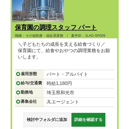
保育園の調理スタッフ パート
職種：その他医療・福祉系業務 / 案件ID：JLAG-SP009
＼子どもたちの成長を支える給食づくり／
保育園にて、給食やおやつの調理業務をお願
いします。
...つづきを見る
雇用形態
パート・アルバイト
給与/交通費
時給1,180円
勤務地
埼玉県和光市
募集会社
JLエージェント
検討中フォルダに追加
詳細を確認する