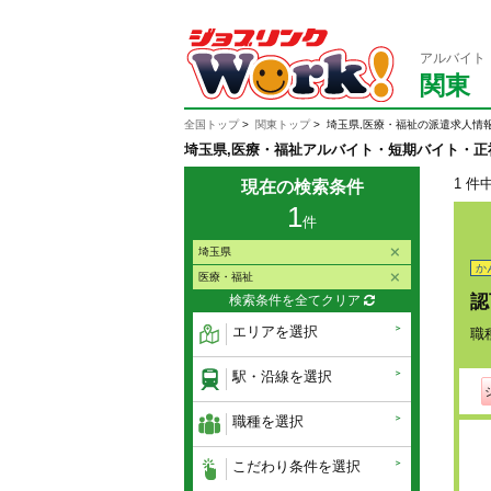
アルバイト
関東
全国トップ
関東トップ
埼玉県,医療・福祉の派遣求人情
埼玉県,医療・福祉アルバイト・短期バイト・
1 件
現在の検索条件
1
件
埼玉県
か
医療・福祉
認
検索条件を全てクリア
エリアを選択
職
駅・沿線を選択
職種を選択
こだわり条件を選択