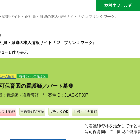
・短期バイト・正社員・派遣の求人情報サイト『ジョブリンクワーク』
報
正社員・派遣の求人情報サイト『ジョブリンクワーク』
中 1～1 件を表示
看護師・准看護師
んたん応募
可保育園の看護師／パート募集
種：看護師・准看護師 / 案件ID：JLAG-SP007
シフト勤務
交通費別途支給
ブランクOK
主婦・主夫歓迎
＼看護師資格を活かして子ど
認可保育園にて、園児の健康