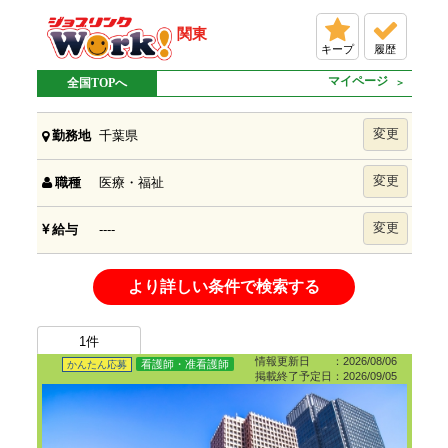
関東
キープ
履歴
マイページ
全国TOPへ
変更
千葉県
勤務地
変更
医療・福祉
職種
変更
----
給与
より詳しい条件で検索する
1
件
情報更新日 ：2026/08/06
看護師・准看護師
かんたん応募
掲載終了予定日：2026/09/05