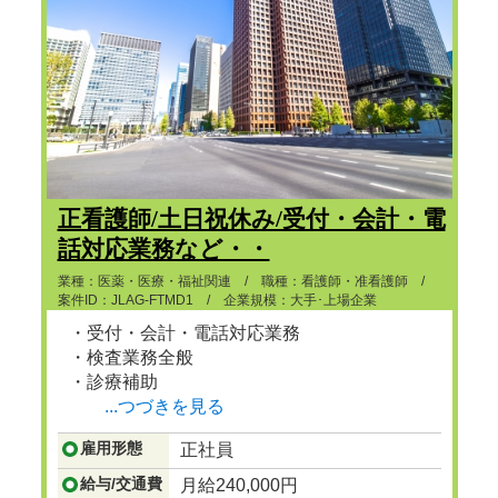
正看護師/土日祝休み/受付・会計・電
話対応業務など・・
業種：医薬・医療・福祉関連 / 職種：看護師・准看護師 /
案件ID：JLAG-FTMD1 / 企業規模：大手･上場企業
・受付・会計・電話対応業務
・検査業務全般
・診療補助
...つづきを見る
雇用形態
正社員
給与/交通費
月給240,000円