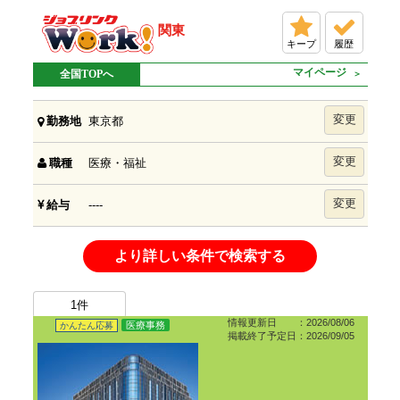
関東
キープ
履歴
マイページ
全国TOPへ
変更
東京都
勤務地
変更
医療・福祉
職種
変更
----
給与
より詳しい条件で検索する
1
件
情報更新日 ：2026/08/06
医療事務
かんたん応募
掲載終了予定日：2026/09/05