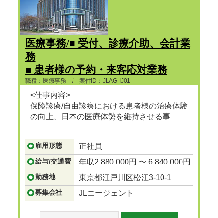
医療事務/■ 受付、診療介助、会計業
務
■ 患者様の予約・来客応対業務
■ カルテ作成、レセプトの請求処理
職種：医療事務 / 案件ID：JLAG-IJ01
などのPC業務
<仕事内容>
保険診療/自由診療における患者様の治療体験
の向上、日本の医療体勢を維持させる事
...つづきを見る
雇用形態
正社員
給与/交通費
年収2,880,000円 〜 6,840,000円
勤務地
東京都江戸川区松江3-10-1
募集会社
JLエージェント