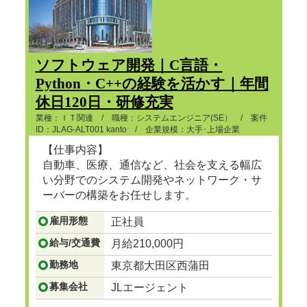
ソフトウェア開発｜C言語・
Python・C++の経験を活かす｜年間
休日120日・研修充実
業種：ＩＴ関連 / 職種：システムエンジニア(SE） / 案件
ID：JLAG-ALT001 kanto / 企業規模：大手･上場企業
【仕事内容】
自動車、医療、通信など、社会を支える幅広
い分野でのシステム開発やネットワーク・サ
ーバーの構築をお任せします。
雇用形態
正社員
...つづきを見る
給与/交通費
月給210,000円
勤務地
東京都大田区西蒲田
募集会社
JLエージェント