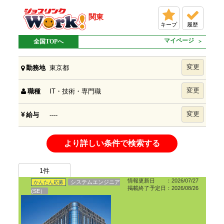
関東
キープ
履歴
マイページ
全国TOPへ
変更
東京都
勤務地
変更
IT・技術・専門職
職種
変更
----
給与
より詳しい条件で検索する
1
件
情報更新日 ：2026/07/27
システムエンジニア
かんたん応募
掲載終了予定日：2026/08/26
(SE）