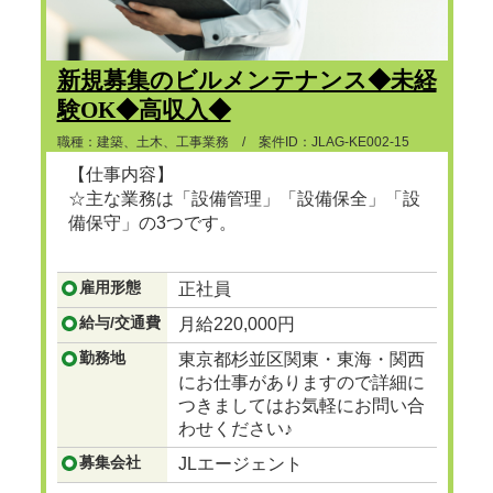
新規募集のビルメンテナンス◆未経
験OK◆高収入◆
職種：建築、土木、工事業務 / 案件ID：JLAG-KE002-15
【仕事内容】
☆主な業務は「設備管理」「設備保全」「設
備保守」の3つです。
...つづきを見る
雇用形態
正社員
給与/交通費
月給220,000円
勤務地
東京都杉並区関東・東海・関西
にお仕事がありますので詳細に
つきましてはお気軽にお問い合
わせください♪
募集会社
JLエージェント