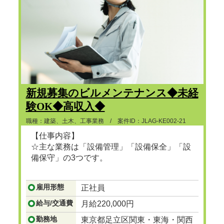
新規募集のビルメンテナンス◆未経
験OK◆高収入◆
職種：建築、土木、工事業務 / 案件ID：JLAG-KE002-21
【仕事内容】
☆主な業務は「設備管理」「設備保全」「設
備保守」の3つです。
...つづきを見る
雇用形態
正社員
給与/交通費
月給220,000円
勤務地
東京都足立区関東・東海・関西