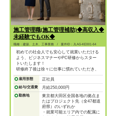
施工管理職(施工管理補助)◆高収入◆
未経験でもOK◆
職種：建築、土木、工事業務 / 案件ID：JLAG-KE001-64
初めての社会人でも安心して就業いただける
よう、ビジネスマナーやPC研修からスター
トいたします！
研修終了後は徐々に仕事に慣れていただき、
ゆくゆくは建設プロジェクトマネージャーと
雇用形態
正社員
して、街で見かけるビル、マンション、ショ
ッピングセンターなど地図に残る大規模な建
給与/交通費
月給250,000円
設の舵をとる人材に成長
...つづきを見る
勤務地
東京都大田区全国各地の拠点ま
たはプロジェクト先（全47都道
府県）のいずれか
・就業可能エリア内での配属に