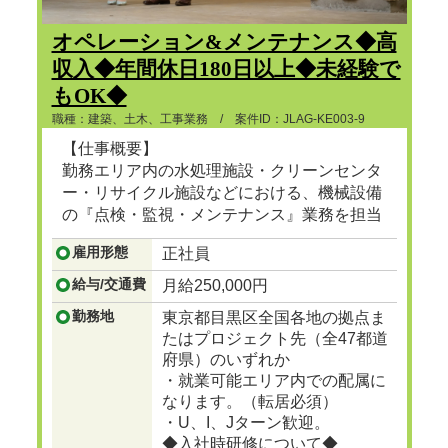
オペレーション&メンテナンス◆高
収入◆年間休日180日以上◆未経験で
もOK◆
職種：建築、土木、工事業務 / 案件ID：JLAG-KE003-9
【仕事概要】
勤務エリア内の水処理施設・クリーンセンタ
ー・リサイクル施設などにおける、機械設備
の『点検・監視・メンテナンス』業務を担当
頂きます。
雇用形態
正社員
...つづきを見る
給与/交通費
月給250,000円
勤務地
東京都目黒区全国各地の拠点ま
たはプロジェクト先（全47都道
府県）のいずれか
・就業可能エリア内での配属に
なります。（転居必須）
・U、I、Jターン歓迎。
◆入社時研修について◆