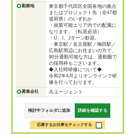
設の舵をとる人材に成長
...つづきを見る
勤務地
東京都千代田区全国各地の拠点
またはプロジェクト先（全47都
道府県）のいずれか
・就業可能エリア内での配属に
なります。（転居必須）
・U、I、Jターン歓迎。
・東京駅／名古屋駅／梅田駅／
広島駅周辺にお住まいの方で、
90分通勤可能な方は、通勤圏で
の採用枠もございます。
◆入社時研修について◆
令和2年4月よりオンラインで研
修を行っております。
募集会社
JLエージェント
検討中フォルダに追加
詳細を確認する
応募するお仕事をチェックする