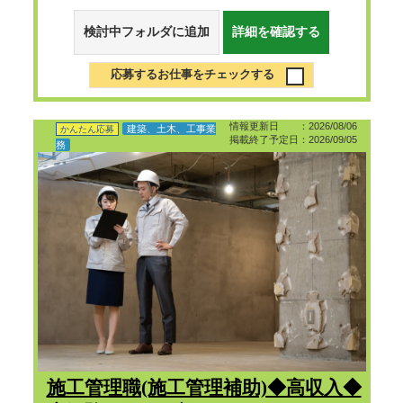
検討中フォルダに追加
詳細を確認する
応募するお仕事をチェックする
情報更新日 ：2026/08/06
建築、土木、工事業
かんたん応募
掲載終了予定日：2026/09/05
務
施工管理職(施工管理補助)◆高収入◆