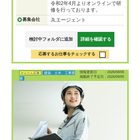
令和2年4月よりオンラインで研
修を行っております。
募集会社
JLエージェント
検討中フォルダに追加
詳細を確認する
応募するお仕事をチェックする
情報更新日 ：2026/08/06
建築、土木、工事業
かんたん応募
掲載終了予定日：2026/09/05
務