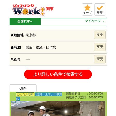
関東
キープ
履歴
マイページ
全国TOPへ
変更
東京都
勤務地
変更
製造・物流・軽作業
職種
変更
----
給与
より詳しい条件で検索する
69
件
情報更新日 ：2026/08/06
建築、土木、工事業
かんたん応募
掲載終了予定日：2026/09/05
務