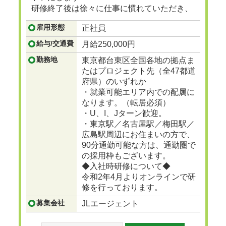
研修終了後は徐々に仕事に慣れていただき、
ゆくゆくは建設プロジェクトマネージャーと
雇用形態
正社員
して、街で見かけるビル、マンション、ショ
ッピングセンターなど地図に残る大規模な建
給与/交通費
月給250,000円
設の舵をとる人材に成長
...つづきを見る
勤務地
東京都台東区全国各地の拠点ま
たはプロジェクト先（全47都道
府県）のいずれか
・就業可能エリア内での配属に
なります。（転居必須）
・U、I、Jターン歓迎。
・東京駅／名古屋駅／梅田駅／
広島駅周辺にお住まいの方で、
90分通勤可能な方は、通勤圏で
の採用枠もございます。
◆入社時研修について◆
令和2年4月よりオンラインで研
修を行っております。
募集会社
JLエージェント