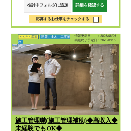
検討中フォルダに追加
詳細を確認する
応募するお仕事をチェックする
情報更新日 ：2026/08/06
建築、土木、工事業
かんたん応募
掲載終了予定日：2026/09/05
務
施工管理職(施工管理補助)◆高収入◆
未経験でもOK◆