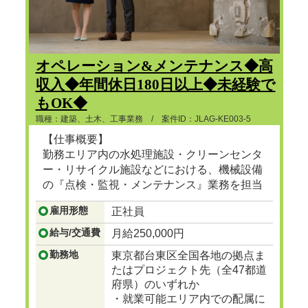
オペレーション&メンテナンス◆高
収入◆年間休日180日以上◆未経験で
もOK◆
職種：建築、土木、工事業務 / 案件ID：JLAG-KE003-5
【仕事概要】
勤務エリア内の水処理施設・クリーンセンタ
ー・リサイクル施設などにおける、機械設備
の『点検・監視・メンテナンス』業務を担当
頂きます。
雇用形態
正社員
...つづきを見る
給与/交通費
月給250,000円
勤務地
東京都台東区全国各地の拠点ま
たはプロジェクト先（全47都道
府県）のいずれか
・就業可能エリア内での配属に