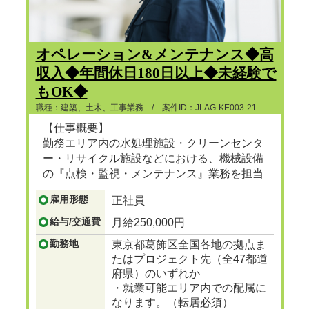
オペレーション&メンテナンス◆高
収入◆年間休日180日以上◆未経験で
もOK◆
職種：建築、土木、工事業務 / 案件ID：JLAG-KE003-21
【仕事概要】
勤務エリア内の水処理施設・クリーンセンタ
ー・リサイクル施設などにおける、機械設備
の『点検・監視・メンテナンス』業務を担当
頂きます。
雇用形態
正社員
...つづきを見る
給与/交通費
月給250,000円
勤務地
東京都葛飾区全国各地の拠点ま
たはプロジェクト先（全47都道
府県）のいずれか
・就業可能エリア内での配属に
なります。（転居必須）