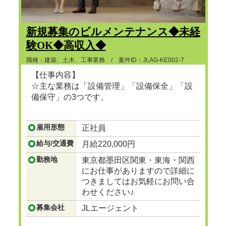
新規募集のビルメンテナンス◆未経
験OK◆高収入◆
職種：建築、土木、工事業務 / 案件ID：JLAG-KE002-7
【仕事内容】
☆主な業務は「設備管理」「設備保全」「設
備保守」の3つです。
...つづきを見る
雇用形態
正社員
給与/交通費
月給220,000円
勤務地
東京都墨田区関東・東海・関西
にお仕事がありますので詳細に
つきましてはお気軽にお問い合
わせください♪
募集会社
JLエージェント