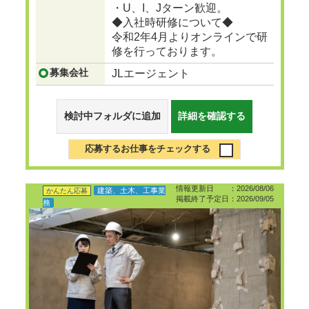
・U、I、Jターン歓迎。
◆入社時研修について◆
令和2年4月よりオンラインで研
修を行っております。
募集会社
JLエージェント
検討中フォルダに追加
詳細を確認する
応募するお仕事をチェックする
情報更新日 ：2026/08/06
建築、土木、工事業
かんたん応募
掲載終了予定日：2026/09/05
務