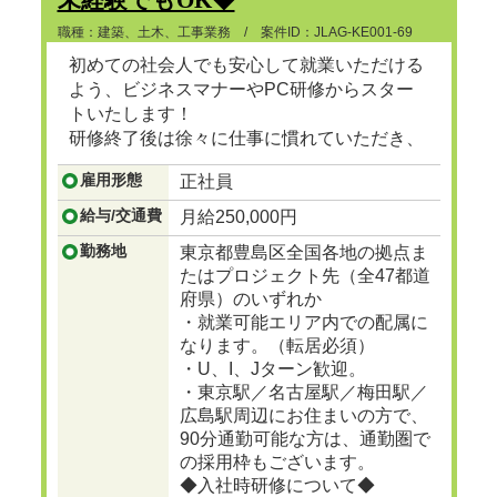
職種：建築、土木、工事業務 / 案件ID：JLAG-KE001-69
初めての社会人でも安心して就業いただける
よう、ビジネスマナーやPC研修からスター
トいたします！
研修終了後は徐々に仕事に慣れていただき、
ゆくゆくは建設プロジェクトマネージャーと
雇用形態
正社員
して、街で見かけるビル、マンション、ショ
ッピングセンターなど地図に残る大規模な建
給与/交通費
月給250,000円
設の舵をとる人材に成長
...つづきを見る
勤務地
東京都豊島区全国各地の拠点ま
たはプロジェクト先（全47都道
府県）のいずれか
・就業可能エリア内での配属に
なります。（転居必須）
・U、I、Jターン歓迎。
・東京駅／名古屋駅／梅田駅／
広島駅周辺にお住まいの方で、
90分通勤可能な方は、通勤圏で
の採用枠もございます。
◆入社時研修について◆