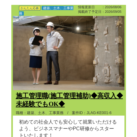
情報更新日 ：2026/08/06
建築、土木、工事業
かんたん応募
掲載終了予定日：2026/09/05
務
施工管理職(施工管理補助)◆高収入◆
未経験でもOK◆
職種：建築、土木、工事業務 / 案件ID：JLAG-KE001-6
初めての社会人でも安心して就業いただける
よう、ビジネスマナーやPC研修からスター
トいたします！