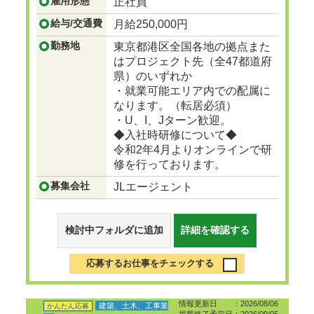
雇用形態
正社員
...つづきを見る
給与/交通費
月給250,000円
勤務地
東京都港区全国各地の拠点また
はプロジェクト先（全47都道府
県）のいずれか
・就業可能エリア内での配属に
なります。（転居必須）
・U、I、Jターン歓迎。
◆入社時研修について◆
令和2年4月よりオンラインで研
修を行っております。
募集会社
JLエージェント
検討中フォルダに追加
詳細を確認する
応募するお仕事をチェックする
情報更新日 ：2026/08/06
建築、土木、工事業
かんたん応募