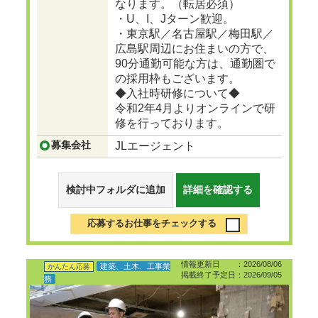
なります。（転居必須）
・U、I、Jターン歓迎。
・東京駅／名古屋駅／梅田駅／
広島駅周辺にお住まいの方で、
90分通勤可能な方は、通勤圏で
の採用枠もございます。
◆入社時研修について◆
令和2年4月よりオンラインで研
修を行っております。
募集会社
JLエージェント
検討中フォルダに追加
詳細を確認する
応募するお仕事をチェックする
情報更新日 ：2026/08/06
建築、土木、工事業
かんたん応募
掲載終了予定日：2026/09/05
務