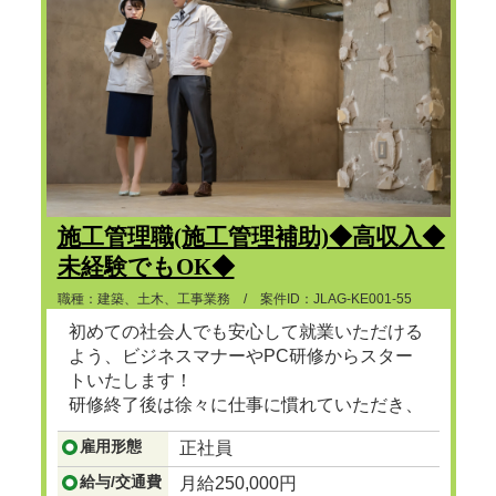
施工管理職(施工管理補助)◆高収入◆
未経験でもOK◆
職種：建築、土木、工事業務 / 案件ID：JLAG-KE001-55
初めての社会人でも安心して就業いただける
よう、ビジネスマナーやPC研修からスター
トいたします！
研修終了後は徐々に仕事に慣れていただき、
ゆくゆくは建設プロジェクトマネージャーと
雇用形態
正社員
して、街で見かけるビル、マンション、ショ
ッピングセンターなど地図に残る大規模な建
給与/交通費
月給250,000円