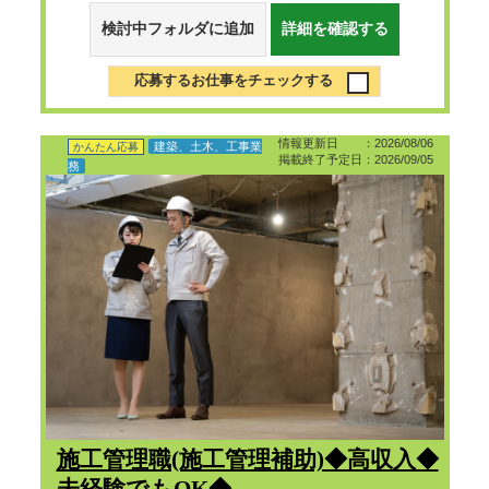
検討中フォルダに追加
詳細を確認する
応募するお仕事をチェックする
情報更新日 ：2026/08/06
建築、土木、工事業
かんたん応募
掲載終了予定日：2026/09/05
務
施工管理職(施工管理補助)◆高収入◆
未経験でもOK◆