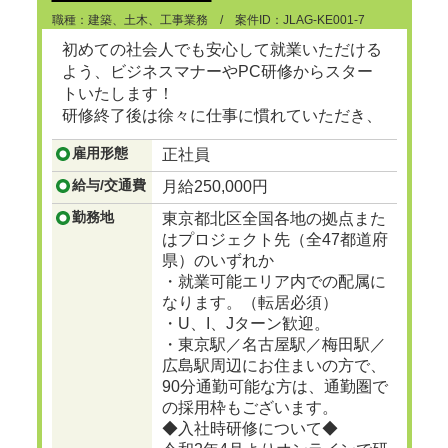
職種：建築、土木、工事業務 / 案件ID：JLAG-KE001-7
初めての社会人でも安心して就業いただける
よう、ビジネスマナーやPC研修からスター
トいたします！
研修終了後は徐々に仕事に慣れていただき、
ゆくゆくは建設プロジェクトマネージャーと
雇用形態
正社員
して、街で見かけるビル、マンション、ショ
ッピングセンターなど地図に残る大規模な建
給与/交通費
月給250,000円
設の舵をとる人材に成長
...つづきを見る
勤務地
東京都北区全国各地の拠点また
はプロジェクト先（全47都道府
県）のいずれか
・就業可能エリア内での配属に
なります。（転居必須）
・U、I、Jターン歓迎。
・東京駅／名古屋駅／梅田駅／
広島駅周辺にお住まいの方で、
90分通勤可能な方は、通勤圏で
の採用枠もございます。
◆入社時研修について◆