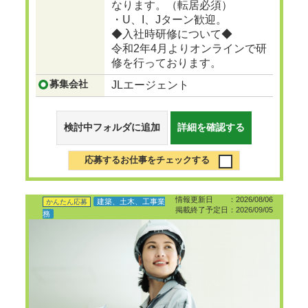
なります。（転居必須）
・U、I、Jターン歓迎。
◆入社時研修について◆
令和2年4月よりオンラインで研
修を行っております。
募集会社
JLエージェント
検討中フォルダに追加
詳細を確認する
応募するお仕事をチェックする
情報更新日 ：2026/08/06
建築、土木、工事業
かんたん応募
掲載終了予定日：2026/09/05
務