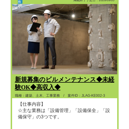
掲載終了予定日：2026/09/05
務
新規募集のビルメンテナンス◆未経
験OK◆高収入◆
職種：建築、土木、工事業務 / 案件ID：JLAG-KE002-3
【仕事内容】
☆主な業務は「設備管理」「設備保全」「設
備保守」の3つです。