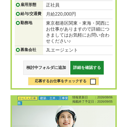
...つづきを見る
雇用形態
正社員
給与/交通費
月給220,000円
勤務地
東京都港区関東・東海・関西に
お仕事がありますので詳細につ
きましてはお気軽にお問い合わ
せください♪
募集会社
JLエージェント
検討中フォルダに追加
詳細を確認する
応募するお仕事をチェックする
情報更新日 ：2026/08/06
建築、土木、工事業
かんたん応募
掲載終了予定日：2026/09/05
務