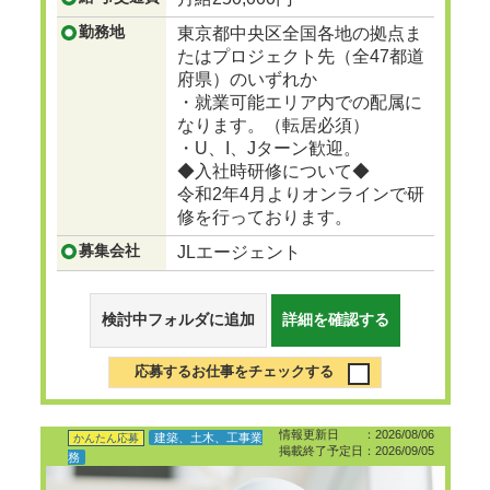
勤務地
東京都中央区全国各地の拠点ま
たはプロジェクト先（全47都道
府県）のいずれか
・就業可能エリア内での配属に
なります。（転居必須）
・U、I、Jターン歓迎。
◆入社時研修について◆
令和2年4月よりオンラインで研
修を行っております。
募集会社
JLエージェント
検討中フォルダに追加
詳細を確認する
応募するお仕事をチェックする
情報更新日 ：2026/08/06
建築、土木、工事業
かんたん応募
掲載終了予定日：2026/09/05
務