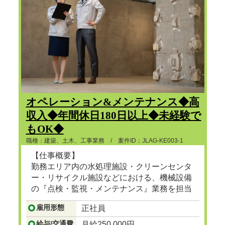
オペレーション&メンテナンス◆高
収入◆年間休日180日以上◆未経験で
もOK◆
職種：建築、土木、工事業務 / 案件ID：JLAG-KE003-1
【仕事概要】
勤務エリア内の水処理施設・クリーンセンタ
ー・リサイクル施設などにおける、機械設備
の『点検・監視・メンテナンス』業務を担当
頂きます。
雇用形態
正社員
...つづきを見る
給与/交通費
月給250,000円