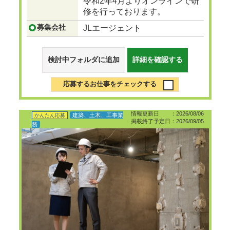
令和2年4月よりオンラインで研
修を行っております。
募集会社
JLエージェント
検討中フォルダに追加
詳細を確認する
応募するお仕事をチェックする
情報更新日 ：2026/08/06
建築、土木、工事業
かんたん応募
掲載終了予定日：2026/09/05
務