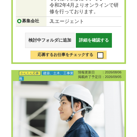
令和2年4月よりオンラインで研
修を行っております。
募集会社
JLエージェント
検討中フォルダに追加
詳細を確認する
応募するお仕事をチェックする
情報更新日 ：2026/08/06
建築、土木、工事業
かんたん応募
掲載終了予定日：2026/09/05
務