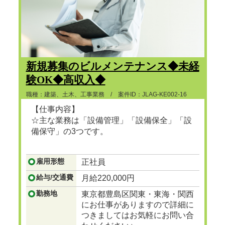
新規募集のビルメンテナンス◆未経
験OK◆高収入◆
職種：建築、土木、工事業務 / 案件ID：JLAG-KE002-16
【仕事内容】
☆主な業務は「設備管理」「設備保全」「設
備保守」の3つです。
...つづきを見る
雇用形態
正社員
給与/交通費
月給220,000円
勤務地
東京都豊島区関東・東海・関西
にお仕事がありますので詳細に
つきましてはお気軽にお問い合