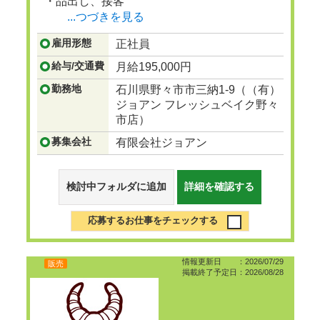
・品出し、接客
...つづきを見る
雇用形態
正社員
給与/交通費
月給195,000円
勤務地
石川県野々市市三納1-9（（有）
ジョアン フレッシュベイク野々
市店）
募集会社
有限会社ジョアン
検討中フォルダに追加
詳細を確認する
応募するお仕事をチェックする
情報更新日 ：2026/07/29
販売
掲載終了予定日：2026/08/28