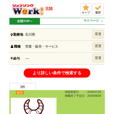
北陸
キープ
履歴
マイページ
全国TOPへ
変更
石川県
勤務地
変更
営業・販売・サービス
職種
変更
----
給与
より詳しい条件で検索する
3
件
情報更新日 ：2026/07/29
販売
掲載終了予定日：2026/08/28