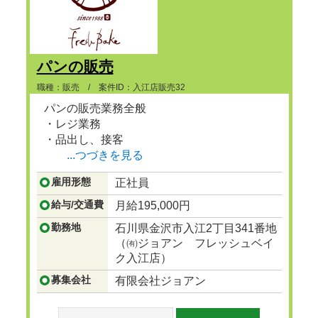
パンの販売
職種：販売 / 案件ID：入江店販売32
パンの販売業務全般
・レジ業務
・品出し、接客
...つづきを見る
雇用形態
正社員
給与/交通費
月給195,000円
勤務地
石川県金沢市入江2丁目341番地
（㈲ジョアン フレッシュベイ
ク入江店）
募集会社
有限会社ジョアン