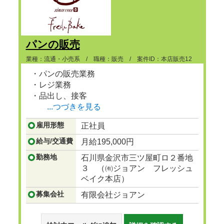
パンの販売
業種：流通・小売系 / 職種：販売 / 案件ID：本店販売12
・パンの販売業務
・レジ業務
・品出し、接客
...つづきを見る
雇用形態
正社員
給与/交通費
月給195,000円
勤務地
石川県金沢市三ツ屋町ロ２番地
３ （㈲ジョアン フレッシュ
ベイク本店）
募集会社
有限会社ジョアン