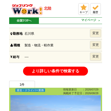
北陸
キープ
履歴
マイページ
全国TOPへ
変更
石川県
勤務地
変更
製造・物流・軽作業
職種
変更
----
給与
より詳しい条件で検索する
1
件
情報更新日 ：2026/07/29
運送・ドライバー業務
掲載終了予定日：2026/08/28