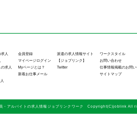
の求人
会員登録
派遣の求人情報サイト
ワークスタイル
人
マイページログイン
【ジョブリンク】
お問い合わせ
スの求人
Myページとは？
Twitter
仕事情報掲載のお問い
新着お仕事メール
サイトマップ
求人
アルバイトの求人情報ジョブリンクワーク Copyright(C)joblink All right