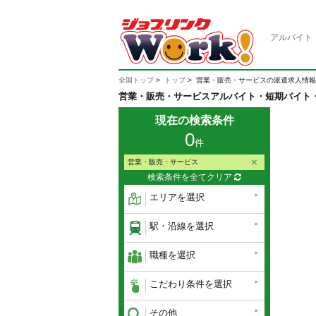
アルバイト
全国トップ
トップ
営業・販売・サービスの派遣求人情報
営業・販売・サービスアルバイト・短期バイト
現在の検索条件
0
件
営業・販売・サービス
検索条件を全てクリア
エリアを選択
駅・沿線を選択
職種を選択
こだわり条件を選択
その他