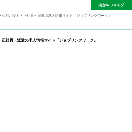
・短期バイト・正社員・派遣の求人情報サイト『ジョブリンクワーク』
・正社員・派遣の求人情報サイト『ジョブリンクワーク』