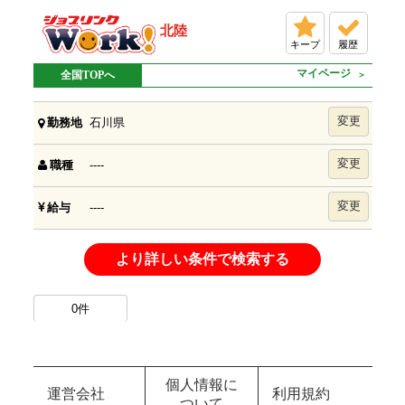
北陸
キープ
履歴
マイページ
全国TOPへ
変更
石川県
勤務地
変更
----
職種
変更
----
給与
より詳しい条件で検索する
0
件
個人情報に
運営会社
利用規約
ついて