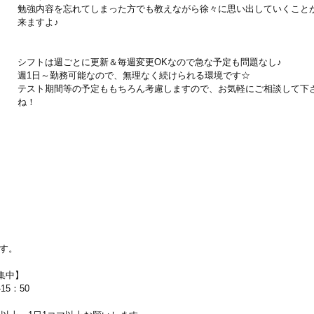
勉強内容を忘れてしまった方でも教えながら徐々に思い出していくこと
来ますよ♪
シフトは週ごとに更新＆毎週変更OKなので急な予定も問題なし♪
週1日～勤務可能なので、無理なく続けられる環境です☆
テスト期間等の予定ももちろん考慮しますので、お気軽にご相談して下
ね！
ます。
集中】
15：50