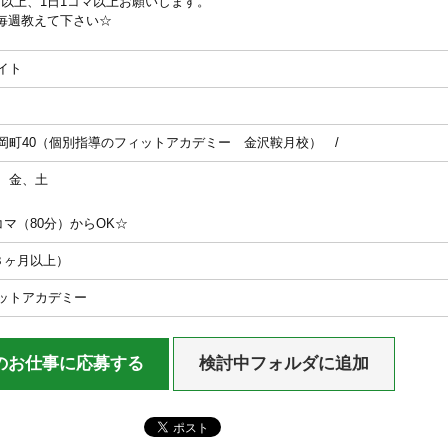
日以上、1日1コマ以上お願いします。
毎週教えて下さい☆
イト
岡町40（個別指導のフィットアカデミー 金沢鞍月校） /
、金、土
コマ（80分）からOK☆
３ヶ月以上）
ットアカデミー
のお仕事に応募する
検討中フォルダに追加