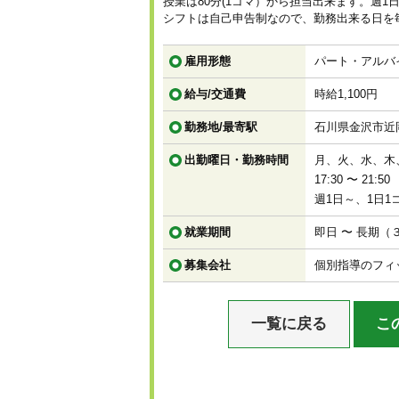
授業は80分(1コマ）から担当出来ます。週1
シフトは自己申告制なので、勤務出来る日を
雇用形態
パート・アルバ
給与/交通費
時給1,100円
勤務地/最寄駅
石川県金沢市近
出勤曜日・勤務時間
月、火、水、木
17:30 〜 21:50
週1日～、1日1
就業期間
即日 〜 長期（
募集会社
個別指導のフィ
一覧に戻る
こ