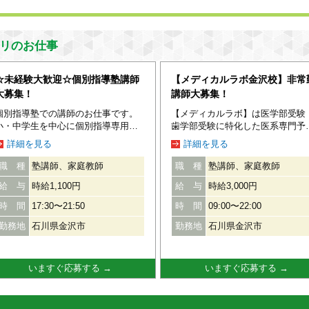
リのお仕事
☆未経験大歓迎☆個別指導塾講師
【メディカルラボ金沢校】非常
大募集！
講師大募集！
個別指導塾での講師のお仕事です。
【メディカルラボ】は医学部受験
小・中学生を中心に個別指導専用の
歯学部受験に特化した医系専門予
教科書を使って指導します。 担当は
校です。 医学部や歯学部へ進学希
詳細を見る
詳細を見る
最大3人、基本は1対1での授業です。
の学生（高校1年生～高卒生）を
個別指導専用のテキストを用いて学
に、希望する科目を1対1の授業で
職 種
塾講師、家庭教師
職 種
塾講師、家庭教師
習指導を行いますので、塾講師が初
当して頂きます。 ◆現在の募集科
給 与
時給1,100円
給 与
時給3,000円
めてという方もご安心下さい！ 勉強
◆ 英語・数学・物理・化学・生物
内容を忘れてしまった方でも教えな
国語 ●コマ数・勤務日・勤務時間
時 間
17:30〜21:50
時 間
09:00〜22:00
がら徐々に思い出していくことが出
は、あなたが決めます● フリーの
来ますよ♪ シフトは週ごとに更新＆
常勤講師だからこそ、授業時間は
勤務地
石川県金沢市
勤務地
石川県金沢市
毎週変更OKなので急な予定も問題な
由。 あなたの都合の良い時間・曜
し♪ 週1日～勤務可能なので、無理な
に合わせて、勤務日を決めること
く続けられる環境です☆ テスト期間
できます。 「週3日での勤務希望
いますぐ応募する →
いますぐ応募する →
等の予定ももちろん考慮しますの
「他の予備校を掛け持ちしていま
で、お気軽にご相談して下さいね！
す」 と言った講師も居ますよ！ ●
◆シフト・勤務時間について◆ 授業
なたの仕事は、生徒に親身になっ