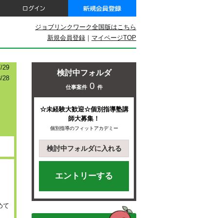
ジョブリンクワーク全国版はこちら
新規会員登録
｜
マイページTOP
29
検討中フォルダ
/28
0
仕事案件
件
☆未経験大歓迎☆個別指導塾講
師大募集！
個別指導のフィットアカデミー
検討中フォルダに入れる
エントリーする
めて