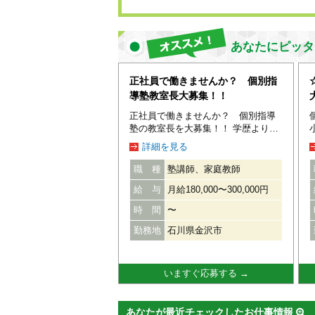
あなたにピッタ
正社員で働きませんか？ 個別指
導塾教室長大募集！！
正社員で働きませんか？ 個別指導
塾の教室長を大募集！！ 学歴よりア
ナタの人柄やコミュニケーション
詳細を見る
力、やる気を重視します！ ☆仕事内
容☆ 教室運営に関する一連の事務業
職 種
塾講師、家庭教師
務や講師管理、 保護者・生徒へのカ
給 与
月給180,000〜300,000円
ウンセリングを中心に行っていただ
きます。 指導可能な学年、教材の授
時 間
〜
業を自ら担当することもできます。
必要な資格は特にありませんので、
勤務地
石川県金沢市
教育業界が初めての方でも活躍でき
ます！ ☆資格☆ 短大・専門卒以上
経験・年齢不問 ☆待遇☆ 昇給あり
いますぐ応募する →
賞与あり 社会保険完備 教室長手当
有給休暇 車通勤OK（ガソリン代支
給） 交通費支給（規定支給）
あなたが最近チェックしたお仕事情報