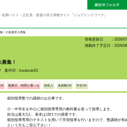
・短期バイト・正社員・派遣の求人情報サイト『ジョブリンクワーク』
集！の派遣求人情報
情報更新日 ：2026/07/
掲載終了予定日：2026/08
大募集！
ID：kuratsuki01
OK
勤務日・時間が選べる
高収入
未経験OK
学生OK
個別指導塾での講師のお仕事です。
小・中学生を中心に個別指導専用の教科書を使って指導します。
担当は最大3人、基本は1対1での授業です。
個別指導専用のテキストを用いて学習指導を行いますので、塾講師が初
という方もご安心下さい！