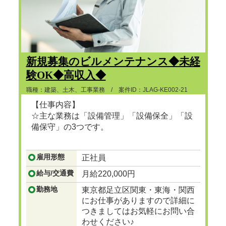
新規募集のビルメンテナンス◆未経
験OK◆高収入◆
職種：建築、土木、工事業務 / 案件ID：JLAG-KE002-21
【仕事内容】
☆主な業務は「設備管理」「設備保全」「設
備保守」の3つです。
...つづきを見る
雇用形態
正社員
給与/交通費
月給220,000円
勤務地
東京都足立区関東・東海・関西
にお仕事がありますので詳細に
つきましてはお気軽にお問い合
わせください♪