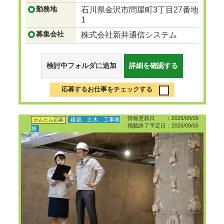
勤務地
石川県金沢市問屋町3丁目27番地
1
募集会社
株式会社新井通信システム
検討中フォルダに追加
詳細を確認する
応募するお仕事をチェックする
情報更新日 ：2026/08/06
建築、土木、工事業
かんたん応募
掲載終了予定日：2026/09/05
務