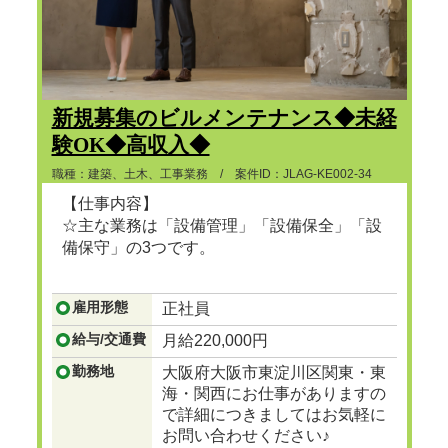
新規募集のビルメンテナンス◆未経
験OK◆高収入◆
職種：建築、土木、工事業務 / 案件ID：JLAG-KE002-34
【仕事内容】
☆主な業務は「設備管理」「設備保全」「設
備保守」の3つです。
...つづきを見る
雇用形態
正社員
給与/交通費
月給220,000円
勤務地
大阪府大阪市東淀川区関東・東
海・関西にお仕事がありますの
で詳細につきましてはお気軽に
お問い合わせください♪