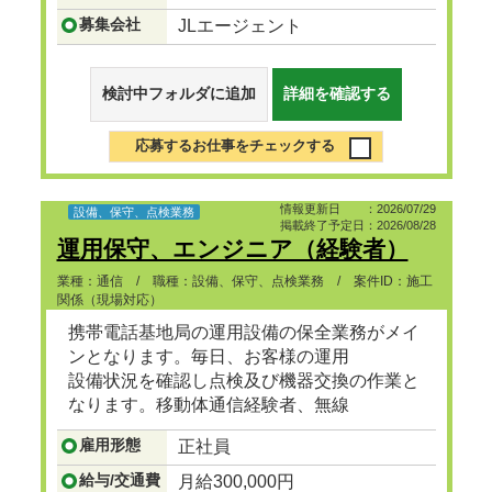
募集会社
JLエージェント
検討中フォルダに追加
詳細を確認する
応募するお仕事をチェックする
情報更新日 ：2026/07/29
設備、保守、点検業務
掲載終了予定日：2026/08/28
運用保守、エンジニア（経験者）
業種：通信 / 職種：設備、保守、点検業務 / 案件ID：施工
関係（現場対応）
携帯電話基地局の運用設備の保全業務がメイ
ンとなります。毎日、お客様の運用
設備状況を確認し点検及び機器交換の作業と
なります。移動体通信経験者、無線
設備等取扱い経験者大歓迎です。
雇用形態
正社員
...つづきを見る
給与/交通費
月給300,000円