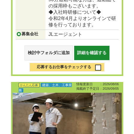
の採用枠もございます。
◆入社時研修について◆
令和2年4月よりオンラインで研
修を行っております。
募集会社
JLエージェント
検討中フォルダに追加
詳細を確認する
応募するお仕事をチェックする
情報更新日 ：2026/08/06
建築、土木、工事業
かんたん応募
掲載終了予定日：2026/09/05
務