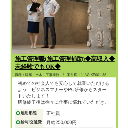
施工管理職(施工管理補助)◆高収入◆
未経験でもOK◆
職種：建築、土木、工事業務 / 案件ID：JLAG-KE001-38
初めての社会人でも安心して就業いただける
よう、ビジネスマナーやPC研修からスター
トいたします！
研修終了後は徐々に仕事に慣れていただき、
ゆくゆくは建設プロジェクトマネージャーと
雇用形態
正社員
して、街で見かけるビル、マンション、ショ
ッピングセンターなど地図に残る大規模な建
給与/交通費
月給250,000円
設の舵をとる人材に成長
...つづきを見る