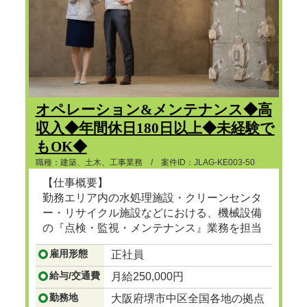
オペレーション&メンテナンス◆高
収入◆年間休日180日以上◆未経験で
もOK◆
職種：建築、土木、工事業務 / 案件ID：JLAG-KE003-50
【仕事概要】
勤務エリア内の水処理施設・クリーンセンタ
ー・リサイクル施設などにおける、機械設備
の『点検・監視・メンテナンス』業務を担当
頂きます。
雇用形態
正社員
...つづきを見る
給与/交通費
月給250,000円
勤務地
大阪府堺市中区全国各地の拠点