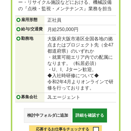
ー・リサイクル施設などにおける、機械設備
の『点検・監視・メンテナンス』業務を担当
頂きます。
雇用形態
正社員
...つづきを見る
給与/交通費
月給250,000円
勤務地
大阪府大阪市港区全国各地の拠
点またはプロジェクト先（全47
都道府県）のいずれか
・就業可能エリア内での配属に
なります。（転居必須）
・U、I、Jターン歓迎。
◆入社時研修について◆
令和2年4月よりオンラインで研
修を行っております。
募集会社
JLエージェント
検討中フォルダに追加
詳細を確認する
応募するお仕事をチェックする