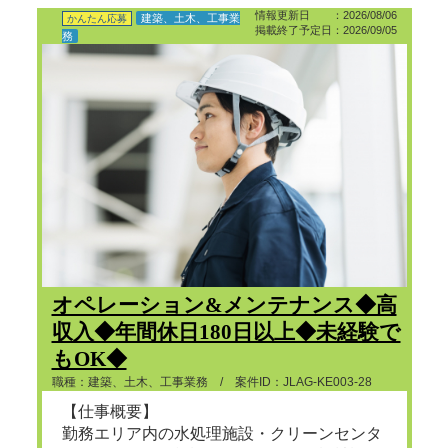
情報更新日 ：2026/08/06
建築、土木、工事業
かんたん応募
掲載終了予定日：2026/09/05
務
オペレーション&メンテナンス◆高
収入◆年間休日180日以上◆未経験で
もOK◆
職種：建築、土木、工事業務 / 案件ID：JLAG-KE003-28
【仕事概要】
勤務エリア内の水処理施設・クリーンセンタ