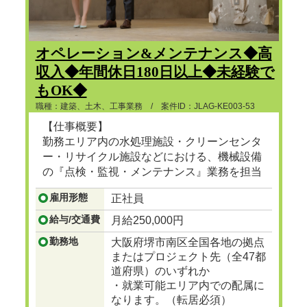
オペレーション&メンテナンス◆高
収入◆年間休日180日以上◆未経験で
もOK◆
職種：建築、土木、工事業務 / 案件ID：JLAG-KE003-53
【仕事概要】
勤務エリア内の水処理施設・クリーンセンタ
ー・リサイクル施設などにおける、機械設備
の『点検・監視・メンテナンス』業務を担当
頂きます。
雇用形態
正社員
...つづきを見る
給与/交通費
月給250,000円
勤務地
大阪府堺市南区全国各地の拠点
またはプロジェクト先（全47都
道府県）のいずれか
・就業可能エリア内での配属に
なります。（転居必須）