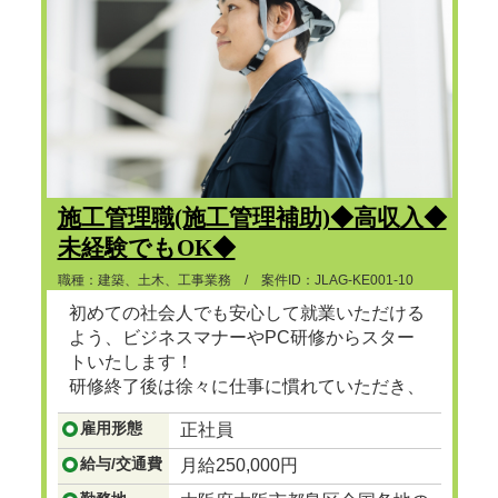
施工管理職(施工管理補助)◆高収入◆
未経験でもOK◆
職種：建築、土木、工事業務 / 案件ID：JLAG-KE001-10
初めての社会人でも安心して就業いただける
よう、ビジネスマナーやPC研修からスター
トいたします！
研修終了後は徐々に仕事に慣れていただき、
ゆくゆくは建設プロジェクトマネージャーと
雇用形態
正社員
して、街で見かけるビル、マンション、ショ
ッピングセンターなど地図に残る大規模な建
給与/交通費
月給250,000円
設の舵をとる人材に成長
...つづきを見る