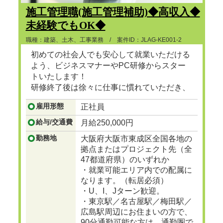
施工管理職(施工管理補助)◆高収入◆
未経験でもOK◆
職種：建築、土木、工事業務 / 案件ID：JLAG-KE001-2
初めての社会人でも安心して就業いただける
よう、ビジネスマナーやPC研修からスター
トいたします！
研修終了後は徐々に仕事に慣れていただき、
ゆくゆくは建設プロジェクトマネージャーと
雇用形態
正社員
して、街で見かけるビル、マンション、ショ
ッピングセンターなど地図に残る大規模な建
給与/交通費
月給250,000円
設の舵をとる人材に成長
...つづきを見る
勤務地
大阪府大阪市東成区全国各地の
拠点またはプロジェクト先（全
47都道府県）のいずれか
・就業可能エリア内での配属に
なります。（転居必須）
・U、I、Jターン歓迎。
・東京駅／名古屋駅／梅田駅／
広島駅周辺にお住まいの方で、
90分通勤可能な方は、通勤圏で