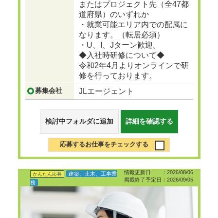
またはプロジェクト先（全47都
道府県）のいずれか
・就業可能エリア内での配属に
なります。（転居必須）
・U、I、Jターン歓迎。
◆入社時研修について◆
令和2年4月よりオンラインで研
修を行っております。
募集会社
JLエージェント
検討中フォルダに追加
詳細を確認する
応募するお仕事をチェックする
情報更新日 ：2026/08/06
建築、土木、工事業
かんたん応募
掲載終了予定日：2026/09/05
務