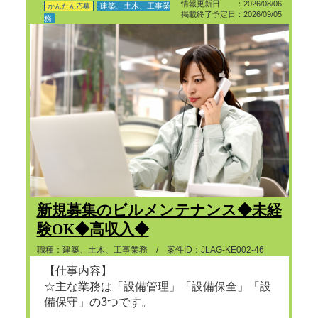
情報更新日 ：2026/08/06
建築、土木、工事業
かんたん応募
掲載終了予定日：2026/09/05
務
新規募集のビルメンテナンス◆未経
験OK◆高収入◆
職種：建築、土木、工事業務 / 案件ID：JLAG-KE002-46
【仕事内容】
☆主な業務は「設備管理」「設備保全」「設
備保守」の3つです。