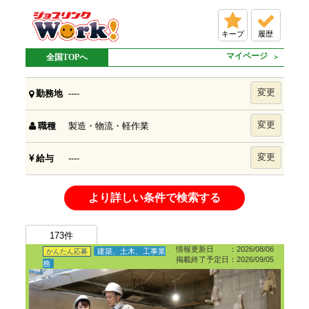
キープ
履歴
マイページ
全国TOPへ
変更
----
勤務地
変更
製造・物流・軽作業
職種
変更
----
給与
より詳しい条件で検索する
173
件
情報更新日 ：2026/08/06
建築、土木、工事業
かんたん応募
掲載終了予定日：2026/09/05
務