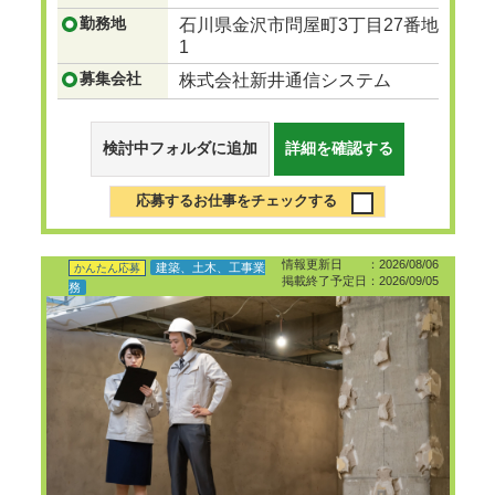
勤務地
石川県金沢市問屋町3丁目27番地
1
募集会社
株式会社新井通信システム
検討中フォルダに追加
詳細を確認する
応募するお仕事をチェックする
情報更新日 ：2026/08/06
建築、土木、工事業
かんたん応募
掲載終了予定日：2026/09/05
務