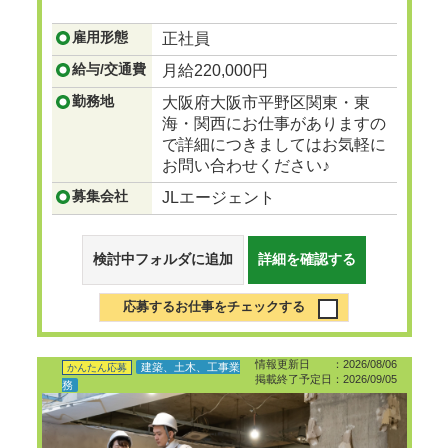
...つづきを見る
雇用形態
正社員
給与/交通費
月給220,000円
勤務地
大阪府大阪市平野区関東・東
海・関西にお仕事がありますの
で詳細につきましてはお気軽に
お問い合わせください♪
募集会社
JLエージェント
検討中フォルダに追加
詳細を確認する
応募するお仕事をチェックする
情報更新日 ：2026/08/06
建築、土木、工事業
かんたん応募
掲載終了予定日：2026/09/05
務