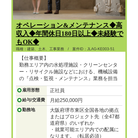
オペレーション&メンテナンス◆高
収入◆年間休日180日以上◆未経験で
もOK◆
職種：建築、土木、工事業務 / 案件ID：JLAG-KE003-51
【仕事概要】
勤務エリア内の水処理施設・クリーンセンタ
ー・リサイクル施設などにおける、機械設備
の『点検・監視・メンテナンス』業務を担当
頂きます。
雇用形態
正社員
...つづきを見る
給与/交通費
月給250,000円
勤務地
大阪府堺市東区全国各地の拠点
またはプロジェクト先（全47都
道府県）のいずれか
・就業可能エリア内での配属に
なります。（転居必須）