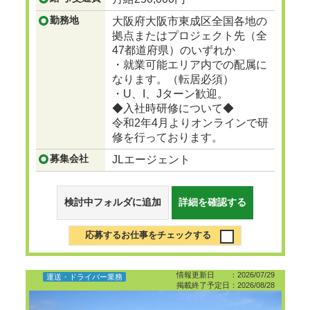
勤務地
大阪府大阪市東成区全国各地の
拠点またはプロジェクト先（全
47都道府県）のいずれか
・就業可能エリア内での配属に
なります。（転居必須）
・U、I、Jターン歓迎。
◆入社時研修について◆
令和2年4月よりオンラインで研
修を行っております。
募集会社
JLエージェント
検討中フォルダに追加
詳細を確認する
応募するお仕事をチェックする
情報更新日 ：2026/07/29
運送・ドライバー業務
掲載終了予定日：2026/08/28