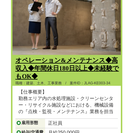
オペレーション&メンテナンス◆高
収入◆年間休日180日以上◆未経験で
もOK◆
職種：建築、土木、工事業務 / 案件ID：JLAG-KE003-34
【仕事概要】
勤務エリア内の水処理施設・クリーンセンタ
ー・リサイクル施設などにおける、機械設備
の『点検・監視・メンテナンス』業務を担当
頂きます。
雇用形態
正社員
...つづきを見る
給与/交通費
月給250,000円