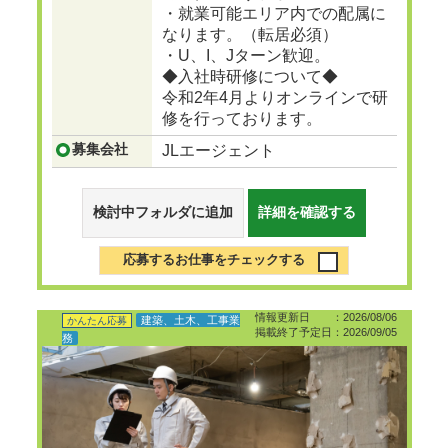
・就業可能エリア内での配属に
なります。（転居必須）
・U、I、Jターン歓迎。
◆入社時研修について◆
令和2年4月よりオンラインで研
修を行っております。
募集会社
JLエージェント
検討中フォルダに追加
詳細を確認する
応募するお仕事をチェックする
情報更新日 ：2026/08/06
建築、土木、工事業
かんたん応募
掲載終了予定日：2026/09/05
務