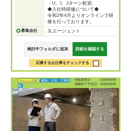
・U、I、Jターン歓迎。
◆入社時研修について◆
令和2年4月よりオンラインで研
修を行っております。
募集会社
JLエージェント
検討中フォルダに追加
詳細を確認する
応募するお仕事をチェックする
情報更新日 ：2026/08/06
建築、土木、工事業
かんたん応募
掲載終了予定日：2026/09/05
務