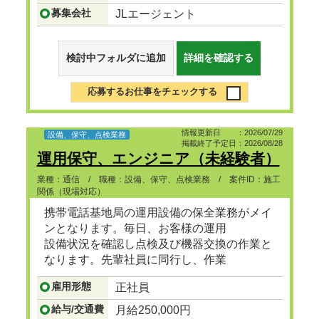
募集会社
JLエージェント
検討中フォルダに追加
詳細を確認する
応募するお仕事をチェックする
情報更新日 ：2026/07/29
設備、保守、点検業務
掲載終了予定日：2026/08/28
運用保守、エンジニア（未経験者）
業種：通信 / 職種：設備、保守、点検業務 / 案件ID：施工
関係（現場対応）
携帯電話基地局の運用設備の保全業務がメイ
ンとなります。毎日、お客様の運用
設備状況を確認し点検及び機器交換の作業と
なります。先輩社員に同行し、作業
補助しながら仕事の進め方から覚えていただ
雇用形態
正社員
きますので、未経験からでも通信や
...つづきを見る
給与/交通費
月給250,000円