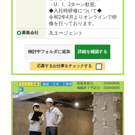
・U、I、Jターン歓迎。
◆入社時研修について◆
令和2年4月よりオンラインで研
修を行っております。
募集会社
JLエージェント
検討中フォルダに追加
詳細を確認する
応募するお仕事をチェックする
情報更新日 ：2026/08/06
建築、土木、工事業
かんたん応募
掲載終了予定日：2026/09/05
務