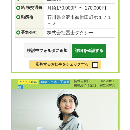
給与/交通費
月給170,000円 〜 170,000円
勤務地
石川県金沢市御供田町ホ１７１
－２
募集会社
株式会社冨士タクシー
検討中フォルダに追加
詳細を確認する
応募するお仕事をチェックする
情報更新日 ：2026/08/06
建築、土木、工事業
かんたん応募
掲載終了予定日：2026/09/05
務