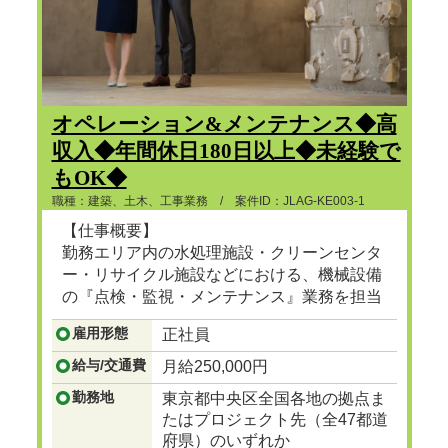
オペレーション&メンテナンス◆高
収入◆年間休日180日以上◆未経験で
もOK◆
職種：建築、土木、工事業務 / 案件ID：JLAG-KE003-1
【仕事概要】
勤務エリア内の水処理施設・クリーンセンタ
ー・リサイクル施設などにおける、機械設備
の『点検・監視・メンテナンス』業務を担当
頂きます。
雇用形態
正社員
...つづきを見る
給与/交通費
月給250,000円
勤務地
東京都中央区全国各地の拠点ま
たはプロジェクト先（全47都道
府県）のいずれか