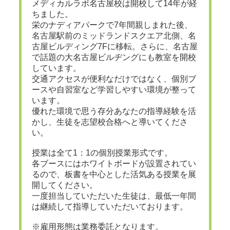
メディカルラボ名古屋校は開校して14年が経
ちました。
栄のナディアパークで7年間親しまれた後、
名古屋駅前のミッドランドスクエア北側、名
古屋ビルディング7Fに移転。さらに、名古屋
で話題の大名古屋ビルヂングにも教室を開校
しています。
交通アクセスが便利なだけではなく、個別ブ
ースや自習室など学習しやすい環境が整って
います。
優れた環境で思う存分あなたの指導経験を活
かし、生徒を志望校合格へと導いてくださ
い。
授業は全て1：1の個別授業形式です。
各ブースにはホワイトボードが設置されてい
るので、板書を中心とした活気ある授業を展
開してください。
一度担当していただいた生徒は、最低一年間
は継続して指導していただいております。
※雇用形態は業務委託となります。