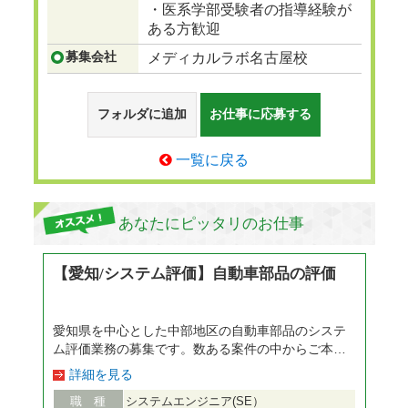
・医系学部受験者の指導経験が
ある方歓迎
募集会社
メディカルラボ名古屋校
フォルダに追加
お仕事に応募する
一覧に戻る
あなたにピッタリのお仕事
【愛知/システム評価】自動車部品の評価
愛知県を中心とした中部地区の自動車部品のシステ
ム評価業務の募集です。数ある案件の中からご本人
のご希望/ご経験等を踏ま え、面接時にお話し致し
詳細を見る
ます。研修制度充実でスキルアップ可能です。 <具
職 種
システムエンジニア(SE）
体的には> 車の各部品の評価試験、評価測定データ