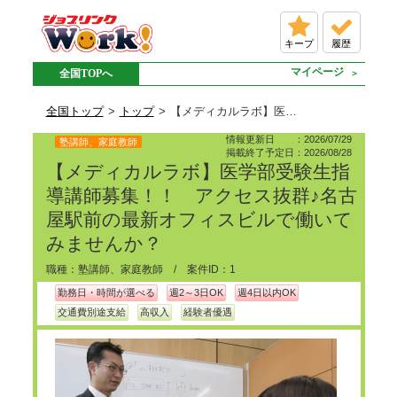
キープ
履歴
マイページ
全国TOPへ
全国トップ
トップ
【メディカルラボ】医学部受験生指導講師募集！！ アクセス抜群♪名古屋駅前の最新オフィスビルで働いてみませんか？の派遣求人情報
情報更新日 ：2026/07/29
塾講師、家庭教師
掲載終了予定日：2026/08/28
【メディカルラボ】医学部受験生指
導講師募集！！ アクセス抜群♪名古
屋駅前の最新オフィスビルで働いて
みませんか？
職種：塾講師、家庭教師 / 案件ID：1
勤務日・時間が選べる
週2～3日OK
週4日以内OK
交通費別途支給
高収入
経験者優遇