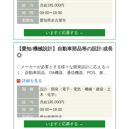
の解析、報告書作成などの業務をお任せします。
給 与
月給195,000円
当社の委託チームでの就業のため、先輩社員がOJT
時 間
09:00〜18:00
にてしっかりサポートしますのでご安心ください。
勤務地
愛知県名古屋市
愛知県を中心とした中部地区の自動車部品のシステ
ム評価業務の募集です。数ある案件の中からご本人
いますぐ応募する →
のご希望/ご経験等を踏ま え、面接時にお話し致し
ます。研修制度充実でスキルアップ可能です。
【福利厚生】 ■福利厚生制度/健保組合宿泊補助制
【愛知/機械設計】自動車部品等の設計/成長
度 ※(株)ベネフィット・ワン「ベネフィットステー
◎
ション」の利用 ■住宅補助補? 3万円/?(2年間)、そ
の後1.5万円/?(6年間) ※独?者(?寮者のみ）
〇メーカーが必要とする様々な開発設計に応えるべ
く、自動車部品、OA機器、通信機器、POS、家電
製品などの設計/補助業務をお任 せいたします。未
詳細を見る
経験でもエンジニアとして成長可能な環境です。
職 種
設計・開発（電子・電気・機械・建築・土
【詳細】CADを用いた、機構設計、図面作成、搭
木・化学）
載/レイアウト設計・検証等をお任せします。 【教
育制度】基本的にはOJT研修になります。ご経験が
給 与
月給195,000円
浅い方でも先輩社員が丁寧に指導・サポート致しま
時 間
09:00〜18:00
すのでご安心ください。ま た、当社は東京本社に
勤務地
愛知県豊田市
教育の専門部署があり、必要に応じて研修を実施
いますぐ応募する →
し、通信プログラム等による自己啓発を促すことに