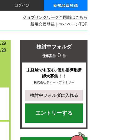
ジョブリンクワーク全国版はこちら
新規会員登録
｜
マイページTOP
29
検討中フォルダ
/28
0
仕事案件
件
未経験でも安心♪個別指導塾講
師大募集！！
株式会社ティー・ファミリー
検討中フォルダに入れる
エントリーする