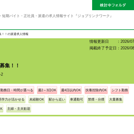
・短期バイト・正社員・派遣の求人情報サイト『ジョブリンクワーク』
集！！の派遣求人情報
情報更新日 ：2026/07/
掲載終了予定日：2026/08
大募集！！
2
勤務日・時間が選べる
週2～3日OK
週4日以内OK
扶養控除内OK
シフト勤務
語学力が活かせる
未経験OK
駅から近い
車通勤可
禁煙・分煙
大量募集
K
主婦・主夫歓迎