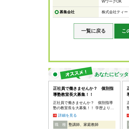
WワークOK
募集会社
株式会社ティー
一覧に戻る
こ
あなたにピッタ
正社員で働きませんか？ 個別指
導塾教室長大募集！！
正社員で働きませんか？ 個別指導
塾の教室長を大募集！！ 学歴よりア
ナタの人柄やコミュニケーション
詳細を見る
力、やる気を重視します！ ☆仕事内
容☆ 教室運営に関する一連の事務業
職 種
塾講師、家庭教師
務や講師管理、 保護者・生徒へのカ