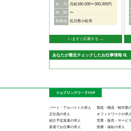
給 与
月給180,000〜300,000円
ウンセリングを中心に行っていただ
きます。 指導可能な学年、教材の授
時 間
〜
業を自ら担当することもできます。
必要な資格は特にありませんので、
勤務地
石川県小松市
教育業界が初めての方でも活躍でき
ます！ ☆資格☆ 短大・専門卒以上
経験・年齢不問 ☆待遇☆ 昇給あり
いますぐ応募する →
賞与あり 社会保険完備 教室長手当
有給休暇 車通勤OK（ガソリン代支
給） 交通費支給（規定支給）
あなたが最近チェックしたお仕事情報
パート・アルバイトの求人
製造・物流・軽作業
正社員の求人
オフィスワークの求
紹介予定派遣の求人
営業・販売・サービ
派遣でお仕事の求人
医療・福祉の求人