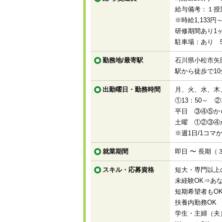
給与備考：１授業
※時給1,133円
研修期間あり1ヶ
駐車場：あり 5,
勤務地/最寄駅
石川県小松市矢田
駅から徒歩で10
出勤曜日・勤務時間
月、火、水、木
①13：50～ ②
平日 ③④⑤か
土曜 ①②③④
※週1日/1コ
就業期間
即日 〜 長期（
スキル・応募資格
短大・専門以上
未経験OK⇒あ
短期希望者もO
扶養内勤務OK
学生・主婦（夫