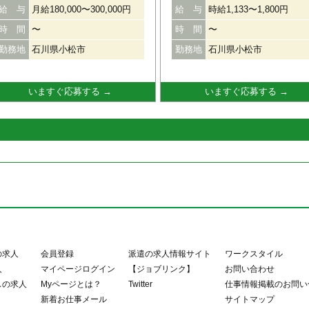
給 与
月給180,000〜300,000円
給 与
時給1,133〜1,800円
ウンセリングを中心に行っていただ
で2名までの生徒さんを専用テキ
きます。 指導可能な学年、教材の授
とプログラムに沿って教えていき
時 間
〜
時 間
〜
業を自ら担当することもできます。
す。 解き方の解説がついたテキス
必要な資格は特にありませんので、
を使う授業なので、未経験の方で
勤務地
石川県小松市
勤務地
石川県小松市
教育業界が初めての方でも活躍でき
研修を受ければきちんとプロ指導
ます！ ☆資格☆ 短大・専門卒以上
できます！ 採用から授業デビュー
経験・年齢不問 ☆待遇☆ 昇給あり
での１ヶ月間は自信がつくまで手
いますぐ応募する →
いますぐ応募する →
賞与あり 社会保険完備 教室長手当
く研修します☆ 皆さんの経験や指
有給休暇 車通勤OK（ガソリン代支
可能な教科、学力に応じた生徒さ
給） 交通費支給（規定支給）
を担当して頂くのでご安心くださ
ね♪ 【入社１ヶ月間・デビューま
の流れ】 ①座学研修 ②テキスト
使って先輩との模擬授業 ③ノート
使った分析型学習の説明 ☆待遇☆
給あり 有給休暇 車通勤OK 交通
給（5,000円/月） 労災
の求人
会員登録
派遣の求人情報サイト
ワークスタイル
人
マイページログイン
【ジョブリンク】
お問い合わせ
スの求人
Myページとは？
Twitter
仕事情報掲載のお問い
新着お仕事メール
サイトマップ