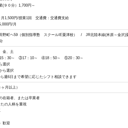
(９０分）1,700円～
～
月1,500円/授業1回 交通費：交通費支給
000円/月
野町ヘ59（個別指導塾 スクールIE粟津校） / JR北陸本線(米原～金沢)
分
、金、土
15：30～ ③17：10～ ④18：50～ ⑤20：30～
ら選択
から選択
マから週6日まで希望に応じたシフト相談できます
３ヶ月以上）
の在籍者、または卒業者
なたの人柄を重視
K
）歓迎