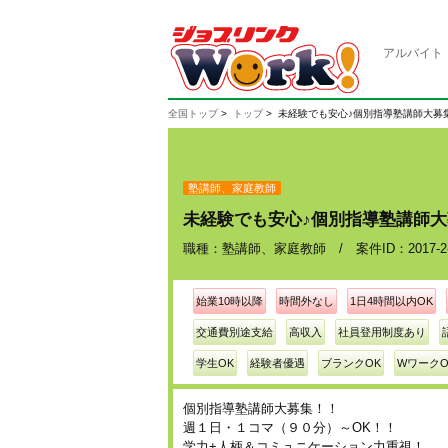
アルバイト
全国トップ
トップ
未経験でも安心♪個別指導塾講師大募
塾講師、家庭教師
未経験でも安心♪個別指導塾講師
職種：塾講師、家庭教師 / 案件ID：2017-2-
始業10時以降
時間外なし
1日4時間以内OK
交通費別途支給
高収入
社員登用制度あり
学生OK
経験者優遇
ブランクOK
WワークO
個別指導塾講師大募集！！
週１日・１コマ（９０分）～OK！！
学力+人柄＆コミュニケーション力重視！