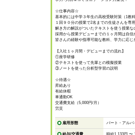
☆仕事内容☆
基本的には中学３年生の高校受験対策（1教
１回９０分の授業で2名までの生徒さんを専
解き方の解説がついたテキストを使う授業な
採用から授業デビューまでの１ヶ月間は自信
皆さんの経験や指導可能な教科、学力に応じ
【入社１ヶ月間・デビューまでの流れ】
①座学研修
②テキストを使って先輩との模擬授業
③ノートを使った分析型学習の説明
☆待遇☆
昇給あり
有給休暇
車通勤OK
交通費支給（5,000円/月）
労災
雇用形態
パート・アルバ
給与/交通費
時給1,133円 〜 