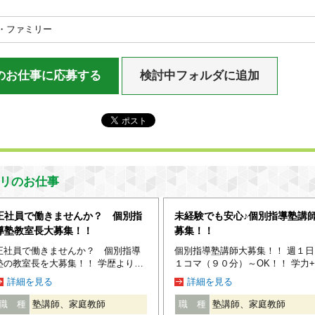
・ファミリー
のお仕事に応募する
検討中フォルダに追加
リのお仕事
正社員で働きませんか？ 個別指
未経験でも安心♪個別指導塾講
導塾教室長大募集！！
募集！！
正社員で働きませんか？ 個別指導
個別指導塾講師大募集！！ 週１日
塾の教室長を大募集！！ 学歴よりア
１コマ（９０分）～OK！！ 学力
ナタの人柄やコミュニケーション
柄＆コミュニケーション力重視！ 
詳細を見る
詳細を見る
力、やる気を重視します！ ☆仕事内
仕事内容☆ 基本的には中学３年生
容☆ 教室運営に関する一連の事務業
高校受験対策（1教科～）を主に
職 種
塾講師、家庭教師
職 種
塾講師、家庭教師
務や講師管理、 保護者・生徒へのカ
をお任せします。 １回９０分の授