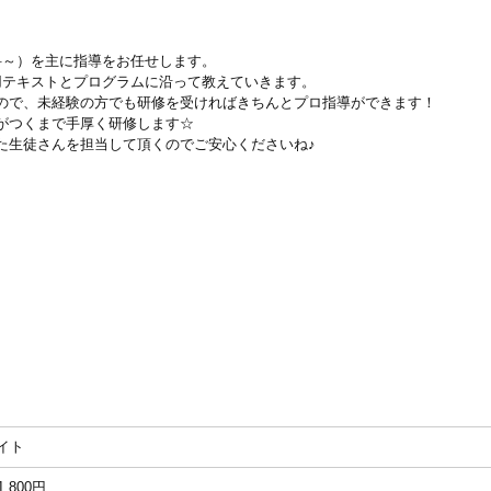
科～）を主に指導をお任せします。
用テキストとプログラムに沿って教えていきます。
ので、未経験の方でも研修を受ければきちんとプロ指導ができます！
がつくまで手厚く研修します☆
た生徒さんを担当して頂くのでご安心くださいね♪
イト
1,800円