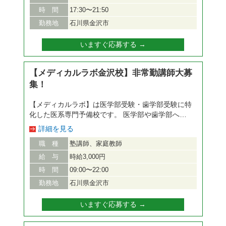
い出していくことが出来ますよ♪ シフトは週ごとに
時 間
17:30〜21:50
更新＆毎週変更OKなので急な予定も問題なし♪ 週1
勤務地
石川県金沢市
日～勤務可能なので、無理なく続けられる環境です
☆ テスト期間等の予定ももちろん考慮しますの
いますぐ応募する →
で、お気軽にご相談して下さいね！ ◆シフト・勤
務時間について◆ 授業の時間は （1） 17：30～
18：50 （2） 19：00～20：20 （3） 20：30～
【メディカルラボ金沢校】非常勤講師大募
21：50 となります。 ※土曜日のみ16：00～17：
集！
20の授業が有ります。 【夏期・冬期・春期講習時
のみ下記時間も募集中】 （A） 13：00-14：
【メディカルラボ】は医学部受験・歯学部受験に特
20 （B） 14：30-15：50 授業は80分(1コ
化した医系専門予備校です。 医学部や歯学部へ進
マ）から担当出来ます。週1日以上、1日1コマ以上
学希望の学生（高校1年生～高卒生）を対象に、希
お願いします。 シフトは自己申告制なので、勤務
詳細を見る
望する科目を1対1の授業で担当して頂きます。 ◆
出来る日を毎週教えて下さい☆
職 種
塾講師、家庭教師
現在の募集科目◆ 英語・数学・物理・化学・生
物・国語 ●コマ数・勤務日・勤務時間は、あなたが
給 与
時給3,000円
決めます● フリーの非常勤講師だからこそ、授業時
時 間
09:00〜22:00
間は自由。 あなたの都合の良い時間・曜日に合わ
勤務地
石川県金沢市
せて、勤務日を決めることができます。 「週3日で
の勤務希望」 「他の予備校を掛け持ちしていま
いますぐ応募する →
す」 と言った講師も居ますよ！ ●あなたの仕事
は、生徒に親身になって授業を行うだけ● 授業に関
する業務のほかに色々と行うと、授業準備の時間が