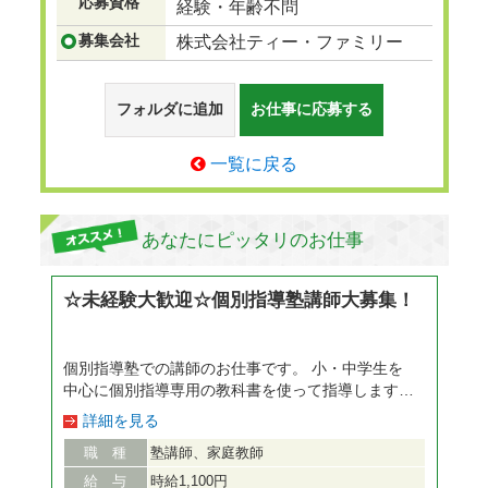
応募資格
経験・年齢不問
募集会社
株式会社ティー・ファミリー
フォルダに追加
お仕事に応募する
一覧に戻る
あなたにピッタリのお仕事
☆未経験大歓迎☆個別指導塾講師大募集！
個別指導塾での講師のお仕事です。 小・中学生を
中心に個別指導専用の教科書を使って指導します。
担当は最大3人、基本は1対1での授業です。 個別指
詳細を見る
導専用のテキストを用いて学習指導を行いますの
職 種
塾講師、家庭教師
で、塾講師が初めてという方もご安心下さい！ 勉
強内容を忘れてしまった方でも教えながら徐々に思
給 与
時給1,100円