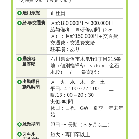
交通費支給（規定支給）
雇用形態
正社員
給与/交通費
月給180,000円 〜 300,000円
給与備考：※研修期間（3ヶ
月）：月給150,000円＋交通費
交通費：交通費支給
駐車場：あり
勤務地
石川県金沢市木曳野1丁目215番
最寄駅
地（個別指導塾 victory 金石
本校） / 最寄駅：
出勤曜日
月、火、水、木、金、土
勤務時間
平日/14：00～22：00 土
曜/13：00～20：30
実働8時間
休日：日祝、GW、夏季、年末年
始
就業期間
即日 〜 長期（３ヶ月以上）
スキル
短大・専門卒以上