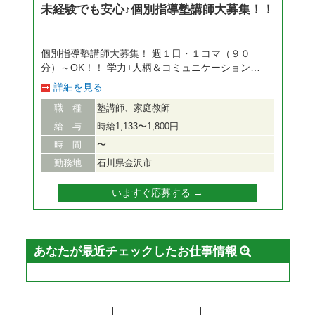
未経験でも安心♪個別指導塾講師大募集！！
無い！ということも・・・ しかし非常勤講師な
ら、 「担任としてクラスを受け持ち」 「運営会議
への出席」 「生徒や保護者と面談」 「授業の配布
個別指導塾講師大募集！ 週１日・１コマ（９０
物を用意」 といった業務はすべて校舎の運営スタ
分）～OK！！ 学力+人柄＆コミュニケーション力
ッフが担当いたします。 授業に専念できる環境
重視！ ☆仕事内容☆ 基本的には中学３年生の高校
で、生徒の夢を叶えてください♪ ◆給与・待遇◆
詳細を見る
受験対策（1教科～）を主に指導をお任せします。
【給与】 ・1コマ（100分）5,000円～ ●月収例 ・
職 種
塾講師、家庭教師
１回９０分の授業で３名までの生徒さんを専用テキ
39歳、経験2年 24万円＝1コマ5,000円×週12コマ
ストとプログラムに沿って教えていきます。 解き
×4週 ・50歳、経験5年 50万4,000円＝1コマ7,000
給 与
時給1,133〜1,800円
方の解説がついたテキストを使う授業なので、未経
円×週18コマ×4週 【待遇】 ・交通費実費支給 （車
時 間
〜
験の方でも研修を受ければきちんとプロ指導ができ
通勤の場合、駐車場は自己手配・負担になりま
勤務地
石川県金沢市
ます！ 採用から授業デビューまでの１ヶ月間は自
す）
信がつくまで手厚く研修します☆ 皆さんの経験や
いますぐ応募する →
指導可能な教科、学力に応じた生徒さんを担当して
頂くのでご安心くださいね♪ 【入社１ヶ月間・デビ
ューまでの流れ】 ①座学研修 ②テキストを使って
先輩との模擬授業 ③ノートを使った分析型学習の
あなたが最近チェックしたお仕事情報
説明 ☆待遇☆ 昇給あり 有給休暇 車通勤OK 交通費
支給（5,000円/月まで） 労災