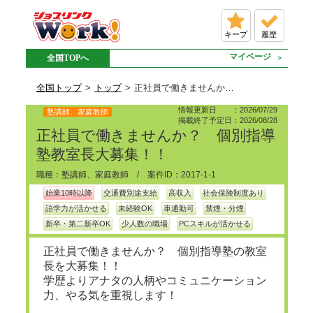
キープ
履歴
マイページ
全国TOPへ
全国トップ
トップ
正社員で働きませんか？ 個別指導塾教室長大募集！！の派遣求人情報
情報更新日 ：2026/07/29
塾講師、家庭教師
掲載終了予定日：2026/08/28
正社員で働きませんか？ 個別指導
塾教室長大募集！！
職種：塾講師、家庭教師 / 案件ID：2017-1-1
始業10時以降
交通費別途支給
高収入
社会保険制度あり
語学力が活かせる
未経験OK
車通勤可
禁煙・分煙
新卒・第二新卒OK
少人数の職場
PCスキルが活かせる
正社員で働きませんか？ 個別指導塾の教室
長を大募集！！
学歴よりアナタの人柄やコミュニケーション
力、やる気を重視します！