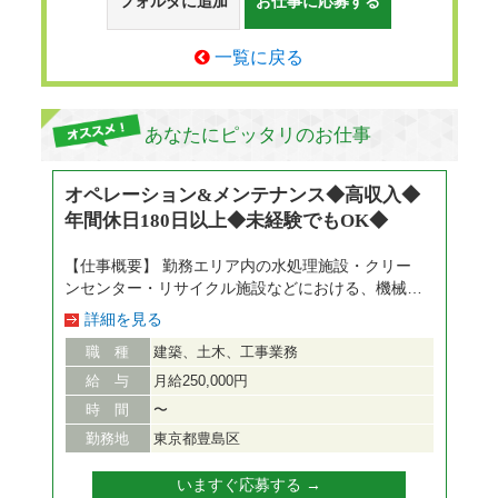
フォルダに追加
お仕事に応募する
一覧に戻る
あなたにピッタリのお仕事
オペレーション&メンテナンス◆高収入◆
年間休日180日以上◆未経験でもOK◆
【仕事概要】 勤務エリア内の水処理施設・クリー
ンセンター・リサイクル施設などにおける、機械設
備の『点検・監視・メンテナンス』業務を担当頂き
詳細を見る
ます。 【仕事詳細】 ■「運転」「保守」「点検」
職 種
建築、土木、工事業務
「管理」を行います！ルーティン業務をする中で着
実にスキルアップ！ ・各種機械操作(クレーン操
給 与
月給250,000円
作・グリスアップ） ・モニター監視業務 ・保守保
時 間
〜
全、点検、整備業務(機械、電気、ボイラーなど) ・
勤務地
東京都豊島区
機材トラブル対応 ・薬剤の管理 ・報告書作成 な
ど 大手メーカーや官公庁との取引もあり、会社の
いますぐ応募する →
基盤も盤石です。 「安定した環境で長期的に活躍