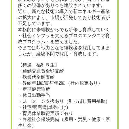
多くの設備があり今も建設されています。
近年、新たな技術の導入で新エネルギー産業
の拡大により、市場が活発しており技術者が
不足しています。
本格的に未経験からでも研修し育成していく
～社会インフラを支えるプロのエンジニア育
成プログラム～を整えました。
今までは即戦力となる経験者を採用してきま
したが、経験不問で採用・育成します。
【待遇・福利厚生】
・通勤交通費全額支給
・残業代全額支給
・昇給年1回/賞与年2回（社内規定あり）
・定期健康診断
・休日出勤手当
・U、Iターン支援あり（引っ越し費用補助）
・社宅/寮完備(単身向け)
・育児休業取得実績：有り
・各種社会保険完備（雇用・労災・健康・厚
生年金）