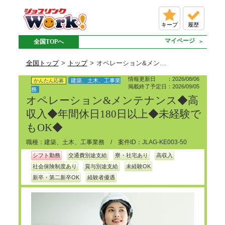
キープ
履歴
マイページ
全国TOPへ
全国トップ
トップ
オペレーション&メンテナンス◆高収入◆年間休日180日以上◆未経験でもOK◆の派遣求人情報
情報更新日 ：2026/08/06
建築、土木、工事業
かんたん応募
掲載終了予定日：2026/09/05
務
オペレーション&メンテナンス◆高
収入◆年間休日180日以上◆未経験で
もOK◆
職種：建築、土木、工事業務 / 案件ID：JLAG-KE003-50
シフト勤務
交通費別途支給
寮・社宅あり
高収入
社会保険制度あり
賞与別途支給
未経験OK
新卒・第二新卒OK
経験者優遇