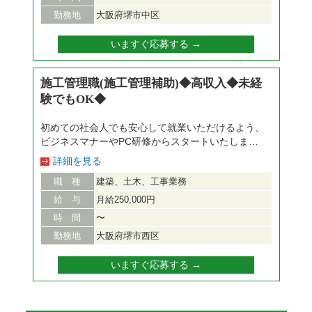
出書類作成 行政から「工事をしてOK」という許可
勤務地
大阪府堺市中区
をもらうための書類を作成していただきます。 ■工
事記録の撮影、管理 いつ、どこで、誰が工事をし
いますぐ応募する →
たかを写真に撮って記録します。 ■事務書類作成
工事の計画に関する書類や報告書類をつくります。
■朝礼、夕礼、定例会議 どこまでの工事が終わって
施工管理職(施工管理補助)◆高収入◆未経
いて、今日はどんな工事をするのかの進捗確認など
験でもOK◆
をします。 いずれの仕事も先輩・現社員と一緒に
進めていきますので、ご安心ください。 ■建物が完
初めての社会人でも安心して就業いただけるよう、
成するまでのスケジュール作成や調整 ■職人さんの
ビジネスマナーやPC研修からスタートいたしま
安全管理 ■現場巡回 ■建物をつくるために必要な図
す！ 研修終了後は徐々に仕事に慣れていただき、
面作成（『AutoCAD』などを使用） 上記業務に
詳細を見る
ゆくゆくは建設プロジェクトマネージャーとして、
徐々に慣れていくことで大規模なプロジェクトの指
職 種
建築、土木、工事業務
街で見かけるビル、マンション、ショッピングセン
揮を取れるようになります。 【研修内容】 入社後
ターなど地図に残る大規模な建設の舵をとる人材に
10日間の研修をご用意しております。 社会人とし
給 与
月給250,000円
成長していただきます！！ 【具体的な業務】 ■提
てのビジネスマナーからPC講座・建築の基礎研修
時 間
〜
出書類作成 行政から「工事をしてOK」という許可
や建築ソフトの使い方などの研修を実施します。研
勤務地
大阪府堺市西区
をもらうための書類を作成していただきます。 ■工
修中も給与は発生致します。 ■社会人研修（ビジネ
事記録の撮影、管理 いつ、どこで、誰が工事をし
スマナー・心構え・ＯＡ研修） ■建設知識研修 安
いますぐ応募する →
たかを写真に撮って記録します。 ■事務書類作成
全管理について・建築構造・図面・写真の撮り方
工事の計画に関する書類や報告書類をつくります。
【ポイント】 ・社会人研修からスタート、基礎研
■朝礼、夕礼、定例会議 どこまでの工事が終わって
修から建設の知識を取得できる ・年間休日120日、
いて、今日はどんな工事をするのかの進捗確認など
残業代全額支給など充実の手当、待遇をご用意