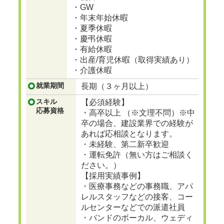
・GW
・年末年始休暇
・夏季休暇
・慶弔休暇
・有給休暇
・出産/育児休暇（取得実績あり）
・介護休暇
就業期間
長期（３ヶ月以上）
スキル
【必須経験】
応募資格
・高卒以上 （※文理不問）※中
卒の場合、建設業界での経験が
あれば応相談となります。
・未経験、第二新卒歓迎
・運転免許（無い方はご相談く
ださい。）
【採用実績事例】
・医療事務などの事務職、アパ
レルスタッフなどの接客、コー
ルセンターなどでの派遣社員
・バンドのボーカル、ウェディ