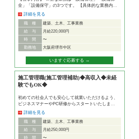
全」「設備保守」の3つです。 【具体的な業務内
容】 ・中央制御室でのモニター監視（モニターに
詳細を見る
て運転業務が問題なく行われているかをチェックし
職 種
建築、土木、工事業務
ます。） ・巡回点検（施設内を時間毎の定期巡
回、計器メーターの数値記録、作動状況確認等。各
給 与
月給220,000円
設備の点検業務） ・各種機械設備の簡易メンテナ
時 間
〜
ンス（簡単な設備を行います。） ・各種報告書の
勤務地
大阪府堺市中区
作成 ・保守点検…設備の点検及び構内の美化 ・運
転管理…モニターでの装置や設備等の監視 ・水質
いますぐ応募する →
管理…浄化センターへの流入する水や各工程の処理
水の水質チェック 【待遇・福利厚生】 ・通勤交通
費全額支給 ・残業代全額支給 ・定期健康診
施工管理職(施工管理補助)◆高収入◆未経
断 ・休日出勤手当 等 ・社宅完備 ・
験でもOK◆
育児休業取得実績：有り ・年次有
給 ・慶弔休暇 等 ・健保組合保
初めての社会人でも安心して就業いただけるよう、
養所利用 ・資格取得支援制度
ビジネスマナーやPC研修からスタートいたしま
す！ 研修終了後は徐々に仕事に慣れていただき、
詳細を見る
ゆくゆくは建設プロジェクトマネージャーとして、
職 種
建築、土木、工事業務
街で見かけるビル、マンション、ショッピングセン
ターなど地図に残る大規模な建設の舵をとる人材に
給 与
月給250,000円
成長していただきます！！ 【具体的な業務】 ■提
時 間
〜