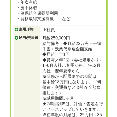
・年次有給
・慶弔休暇
・健保組合保養所利用
・資格取得支援制度 など
雇用形態
正社員
給与/交通費
月給250,000円
給与備考：◆月給22万円＋一律
手当＋残業代別途全額支給
◆昇給／年1回
◆賞与／年2回（会社規定あり）
1~6月入社…冬季から、7~12月
入社…翌年夏季から
※研修から配属までの期間は、
基本給18万円になります。（研
修費・交通費など会社が全額負
担します）
※試用期間3ヶ月
★2年目以降は、評価・査定を行
いベースアップしていきます。
※初年度の月給は、25万円～35