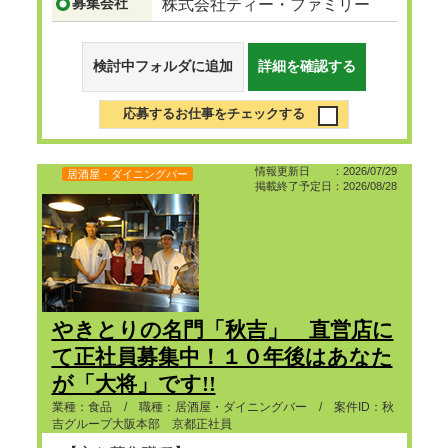
募集会社
株式会社ティー・ファミリー
検討中フォルダに追加
詳細を確認する
応募するお仕事をチェックする
情報更新日 ：2026/07/29
居酒屋・ダイニングバー
掲載終了予定日：2026/08/28
やきとりの名門「秋吉」 直営店に
て正社員募集中！１０年後はあなた
が「大将」です!!
業種：食品 / 職種：居酒屋・ダイニングバー / 案件ID：秋
吉グループ大阪本部 京都正社員