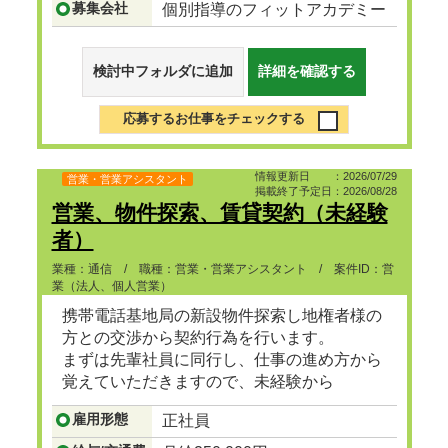
募集会社
個別指導のフィットアカデミー
検討中フォルダに追加
詳細を確認する
応募するお仕事をチェックする
情報更新日 ：2026/07/29
営業・営業アシスタント
掲載終了予定日：2026/08/28
営業、物件探索、賃貸契約（未経験
者）
業種：通信 / 職種：営業・営業アシスタント / 案件ID：営
業（法人、個人営業）
携帯電話基地局の新設物件探索し地権者様の
方との交渉から契約行為を行います。
まずは先輩社員に同行し、仕事の進め方から
覚えていただきますので、未経験から
でも挑戦できる仕事です。コミュニケーショ
雇用形態
正社員
ン大好きな方大歓迎です。
...つづきを見る