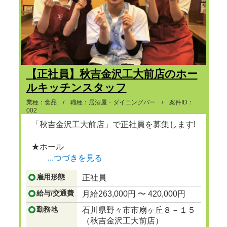
【正社員】秋吉金沢工大前店のホー
ルキッチンスタッフ
業種：食品 / 職種：居酒屋・ダイニングバー / 案件ID：
002
「秋吉金沢工大前店」で正社員を募集します!
★ホール
...つづきを見る
雇用形態
正社員
給与/交通費
月給263,000円 〜 420,000円
勤務地
石川県野々市市扇ヶ丘８－１５
（秋吉金沢工大前店）