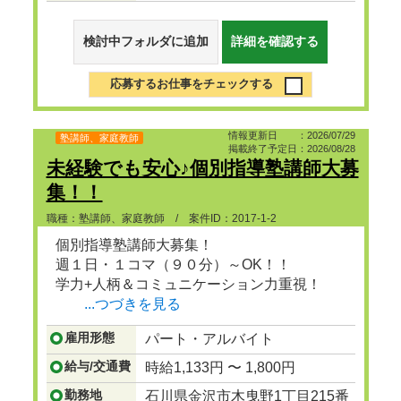
検討中フォルダに追加
詳細を確認する
応募するお仕事をチェックする
情報更新日 ：2026/07/29
塾講師、家庭教師
掲載終了予定日：2026/08/28
未経験でも安心♪個別指導塾講師大募
集！！
職種：塾講師、家庭教師 / 案件ID：2017-1-2
個別指導塾講師大募集！
週１日・１コマ（９０分）～OK！！
学力+人柄＆コミュニケーション力重視！
...つづきを見る
雇用形態
パート・アルバイト
給与/交通費
時給1,133円 〜 1,800円
勤務地
石川県金沢市木曳野1丁目215番