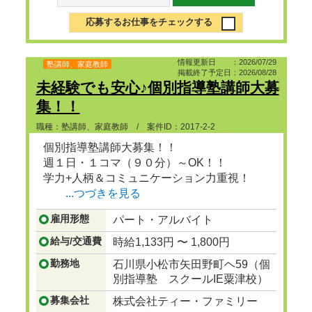
応募するお仕事をチェックする
情報更新日 ：2026/07/29
塾講師、家庭教師
掲載終了予定日：2026/08/28
未経験でも安心♪個別指導塾講師大募
集！！
職種：塾講師、家庭教師 / 案件ID：2017-2-2
個別指導塾講師大募集！！
週１日・１コマ（９０分）～OK！！
学力+人柄＆コミュニケーション力重視！
...つづきを見る
雇用形態
パート・アルバイト
給与/交通費
時給1,133円 〜 1,800円
勤務地
石川県小松市矢田野町ヘ59（個
別指導塾 スクールIE粟津校）
募集会社
株式会社ティー・ファミリー