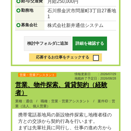
給与/交通費
月給250,000円
勤務地
石川県金沢市問屋町3丁目27番地
1
募集会社
株式会社新井通信システム
検討中フォルダに追加
詳細を確認する
応募するお仕事をチェックする
情報更新日 ：2026/07/29
営業・営業アシスタント
掲載終了予定日：2026/08/28
営業、物件探索、賃貸契約（経験
者）
業種：通信 / 職種：営業・営業アシスタント / 案件ID：営
業（法人、個人営業）
携帯電話基地局の新設物件探索し地権者様の
方との交渉から契約行為を行います。
まずは先輩社員に同行し、仕事の進め方から