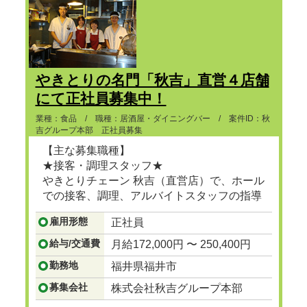
やきとりの名門「秋吉」直営４店舗
にて正社員募集中！
業種：食品 / 職種：居酒屋・ダイニングバー / 案件ID：秋
吉グループ本部 正社員募集
【主な募集職種】
★接客・調理スタッフ★
やきとりチェーン 秋吉（直営店）で、ホール
での接客、調理、アルバイトスタッフの指導
等。
雇用形態
正社員
...つづきを見る
給与/交通費
月給172,000円 〜 250,400円
勤務地
福井県福井市
募集会社
株式会社秋吉グループ本部