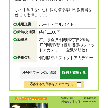
小・中学生を中心に個別指導専用の教科書を
使って指導します。
...つづきを見る
雇用形態
パート・アルバイト
給与/交通費
時給1,100円
勤務地
石川県金沢市間明2丁目2番地
JTP間明3階（個別指導のフィッ
トアカデミー 金沢間明校）
募集会社
個別指導のフィットアカデミー
検討中フォルダに追加
詳細を確認する
応募するお仕事をチェックする
情報更新日 ：2026/07/29
居酒屋・ダイニングバー
掲載終了予定日：2026/08/28