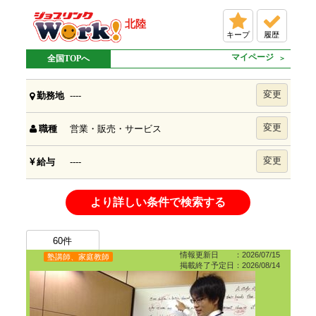
北陸
キープ
履歴
マイページ
全国TOPへ
変更
----
勤務地
変更
営業・販売・サービス
職種
変更
----
給与
より詳しい条件で検索する
60
件
情報更新日 ：2026/07/15
塾講師、家庭教師
掲載終了予定日：2026/08/14