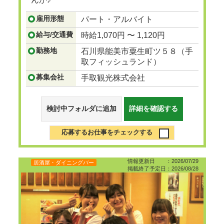
...つづきを見る
雇用形態
パート・アルバイト
給与/交通費
時給1,070円 〜 1,120円
勤務地
石川県能美市粟生町ツ５８（手
取フィッシュランド）
募集会社
手取観光株式会社
検討中フォルダに追加
詳細を確認する
応募するお仕事をチェックする
情報更新日 ：2026/07/29
居酒屋・ダイニングバー
掲載終了予定日：2026/08/28