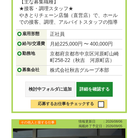
【主な募集職種】
★接客・調理スタッフ★
やきとりチェーン店舗（直営店）で、ホール
での接客、調理、アルバイトスタッフの指導
等。
雇用形態
正社員
...つづきを見る
給与/交通費
月給225,000円 〜 400,000円
勤務地
京都府京都市中京区河原町山崎
町258-22（秋吉 河原町店）
募集会社
株式会社秋吉グループ本部
検討中フォルダに追加
詳細を確認する
応募するお仕事をチェックする
情報更新日 ：2026/08/06
その他人と接する仕事
掲載終了予定日：2026/09/05