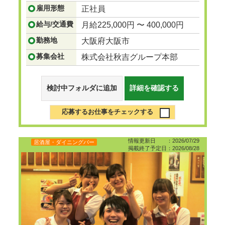
等。
雇用形態
正社員
...つづきを見る
給与/交通費
月給225,000円 〜 400,000円
勤務地
大阪府大阪市
募集会社
株式会社秋吉グループ本部
検討中フォルダに追加
詳細を確認する
応募するお仕事をチェックする
情報更新日 ：2026/07/29
居酒屋・ダイニングバー
掲載終了予定日：2026/08/28