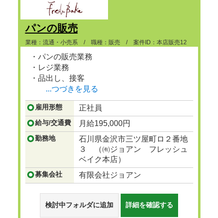
パンの販売
業種：流通・小売系 / 職種：販売 / 案件ID：本店販売12
・パンの販売業務
・レジ業務
・品出し、接客
...つづきを見る
雇用形態
正社員
給与/交通費
月給195,000円
勤務地
石川県金沢市三ツ屋町ロ２番地
３ （㈲ジョアン フレッシュ
ベイク本店）
募集会社
有限会社ジョアン
検討中フォルダに追加
詳細を確認する