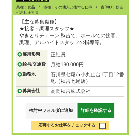
業種：食品 / 職種：その他人と接する仕事 / 案件ID：秋吉
七尾店正社員
【主な募集職種】
★接客・調理スタッフ★
やきとりチェーン 秋吉で、ホールでの接客、
調理、アルバイトスタッフの指導等。
...つづきを見る
雇用形態
正社員
給与/交通費
月給180,000円
勤務地
石川県七尾市小丸山台1丁目12番
地（秋吉七尾店）
募集会社
高岡秋吉株式会社
検討中フォルダに追加
詳細を確認する
応募するお仕事をチェックする