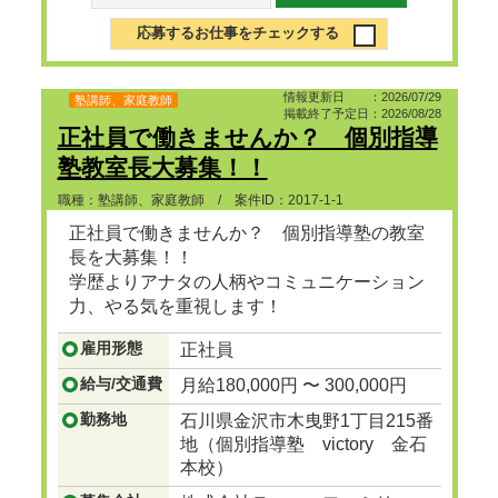
応募するお仕事をチェックする
情報更新日 ：2026/07/29
塾講師、家庭教師
掲載終了予定日：2026/08/28
正社員で働きませんか？ 個別指導
塾教室長大募集！！
職種：塾講師、家庭教師 / 案件ID：2017-1-1
正社員で働きませんか？ 個別指導塾の教室
長を大募集！！
学歴よりアナタの人柄やコミュニケーション
力、やる気を重視します！
雇用形態
正社員
...つづきを見る
給与/交通費
月給180,000円 〜 300,000円
勤務地
石川県金沢市木曳野1丁目215番
地（個別指導塾 victory 金石
本校）