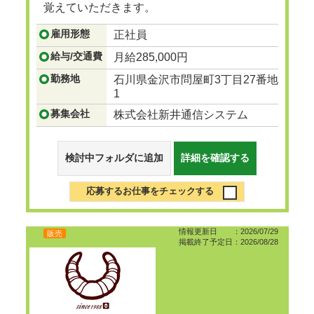
覚えていただきます。
携帯事業経験者、不動産関係経験者の方大歓
雇用形態
正社員
迎です。
...つづきを見る
給与/交通費
月給285,000円
勤務地
石川県金沢市問屋町3丁目27番地
1
募集会社
株式会社新井通信システム
検討中フォルダに追加
詳細を確認する
応募するお仕事をチェックする
情報更新日 ：2026/07/29
販売
掲載終了予定日：2026/08/28