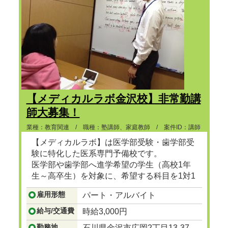
【メディカルラボ金沢校】非常勤講
師大募集！
業種：教育関連 / 職種：塾講師、家庭教師 / 案件ID：講師
【メディカルラボ】は医学部受験・歯学部受
験に特化した医系専門予備校です。
医学部や歯学部へ進学希望の学生（高校1年
生～高卒生）を対象に、希望する科目を1対1
の授業で担当して頂きます。
雇用形態
パート・アルバイト
...つづきを見る
給与/交通費
時給3,000円
勤務地
石川県金沢市広岡2丁目13-37