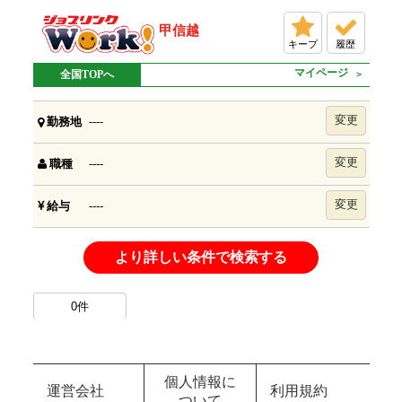
甲信越
キープ
履歴
マイページ
全国TOPへ
変更
----
勤務地
変更
----
職種
変更
----
給与
より詳しい条件で検索する
0
件
個人情報に
運営会社
利用規約
ついて