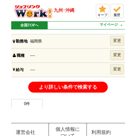
九州･沖縄
キープ
履歴
マイページ
全国TOPへ
変更
福岡県
勤務地
変更
----
職種
変更
----
給与
より詳しい条件で検索する
0
件
個人情報に
運営会社
利用規約
ついて