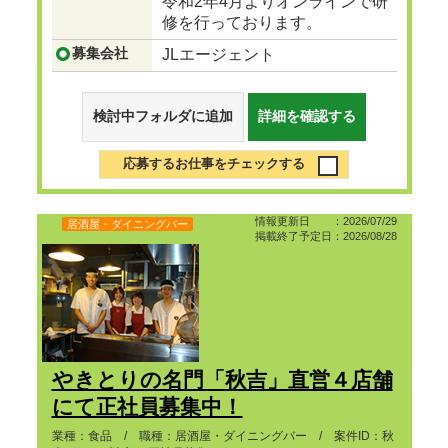
令和2年4月よりオンラインで研
修を行っております。
募集会社
JLエージェント
検討中フォルダに追加
詳細を確認する
応募するお仕事をチェックする
情報更新日 ：2026/07/29
居酒屋・ダイニングバー
掲載終了予定日：2026/08/28
やきとりの名門「秋吉」直営４店舗
にて正社員募集中！
業種：食品 / 職種：居酒屋・ダイニングバー / 案件ID：秋