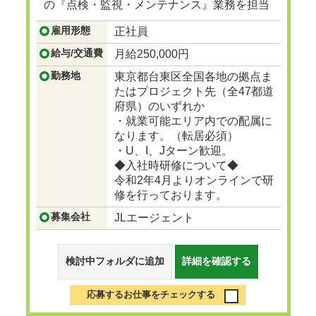
の『点検・監視・メンテナンス』業務を担当
頂きます。
雇用形態
正社員
...つづきを見る
給与/交通費
月給250,000円
勤務地
東京都台東区全国各地の拠点ま
たはプロジェクト先（全47都道
府県）のいずれか
・就業可能エリア内での配属に
なります。（転居必須）
・U、I、Jターン歓迎。
◆入社時研修について◆
令和2年4月よりオンラインで研
修を行っております。
募集会社
JLエージェント
検討中フォルダに追加
詳細を確認する
応募するお仕事をチェックする