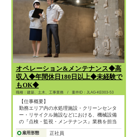
オペレーション&メンテナンス◆高
収入◆年間休日180日以上◆未経験で
もOK◆
職種：建築、土木、工事業務 / 案件ID：JLAG-KE003-53
【仕事概要】
勤務エリア内の水処理施設・クリーンセンタ
ー・リサイクル施設などにおける、機械設備
の『点検・監視・メンテナンス』業務を担当
頂きます。
雇用形態
正社員