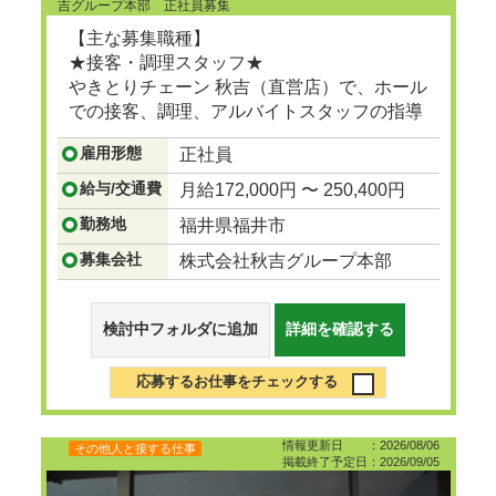
吉グループ本部 正社員募集
【主な募集職種】
★接客・調理スタッフ★
やきとりチェーン 秋吉（直営店）で、ホール
での接客、調理、アルバイトスタッフの指導
等。
雇用形態
正社員
...つづきを見る
給与/交通費
月給172,000円 〜 250,400円
勤務地
福井県福井市
募集会社
株式会社秋吉グループ本部
検討中フォルダに追加
詳細を確認する
応募するお仕事をチェックする
情報更新日 ：2026/08/06
その他人と接する仕事
掲載終了予定日：2026/09/05