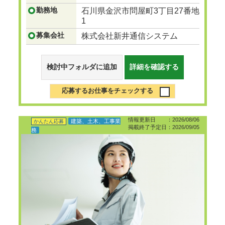
勤務地
石川県金沢市問屋町3丁目27番地
1
募集会社
株式会社新井通信システム
検討中フォルダに追加
詳細を確認する
応募するお仕事をチェックする
情報更新日 ：2026/08/06
建築、土木、工事業
かんたん応募
掲載終了予定日：2026/09/05
務