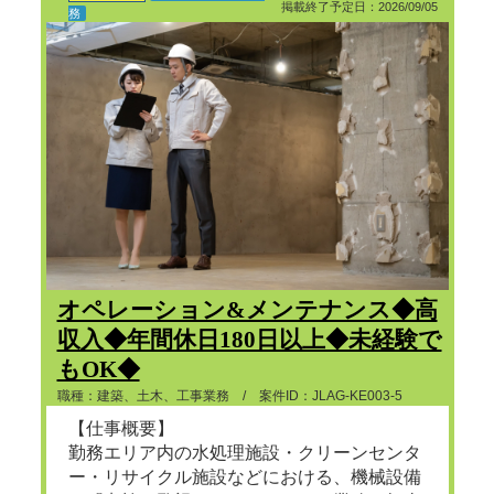
掲載終了予定日：2026/09/05
務
オペレーション&メンテナンス◆高
収入◆年間休日180日以上◆未経験で
もOK◆
職種：建築、土木、工事業務 / 案件ID：JLAG-KE003-5
【仕事概要】
勤務エリア内の水処理施設・クリーンセンタ
ー・リサイクル施設などにおける、機械設備