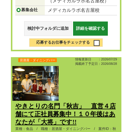
（メディカルラボ名古屋校）
募集会社
メディカルラボ名古屋校
検討中フォルダに追加
詳細を確認する
応募するお仕事をチェックする
情報更新日 ：2026/07/29
居酒屋・ダイニングバー
掲載終了予定日：2026/08/28
やきとりの名門「秋吉」 直営４店
舗にて正社員募集中！１０年後はあ
なたが「大将」です!!
業種：食品 / 職種：居酒屋・ダイニングバー / 案件ID：秋