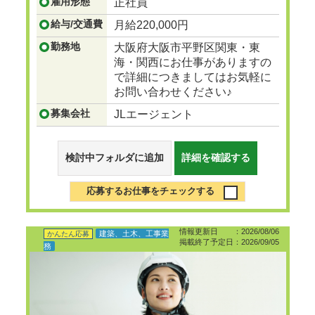
雇用形態
正社員
給与/交通費
月給220,000円
勤務地
大阪府大阪市平野区関東・東
海・関西にお仕事がありますの
で詳細につきましてはお気軽に
お問い合わせください♪
募集会社
JLエージェント
検討中フォルダに追加
詳細を確認する
応募するお仕事をチェックする
情報更新日 ：2026/08/06
建築、土木、工事業
かんたん応募
掲載終了予定日：2026/09/05
務