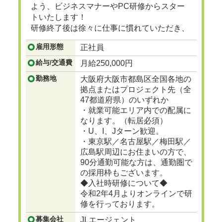
よう、ビジネスマナーやPC研修からスター
トいたします！
研修終了後は徐々に仕事に慣れていただき、
ゆくゆくは建設プロジェクトマネージャーと
雇用形態
正社員
して、街で見かけるビル、マンション、ショ
ッピングセンターなど地図に残る大規模な建
給与/交通費
月給250,000円
設の舵をとる人材に成長
...つづきを見る
勤務地
大阪府大阪市都島区全国各地の
拠点またはプロジェクト先（全
47都道府県）のいずれか
・就業可能エリア内での配属に
なります。（転居必須）
・U、I、Jターン歓迎。
・東京駅／名古屋駅／梅田駅／
広島駅周辺にお住まいの方で、
90分通勤可能な方は、通勤圏で
の採用枠もございます。
◆入社時研修について◆
令和2年4月よりオンラインで研
修を行っております。
募集会社
JLエージェント