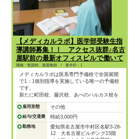
【メディカルラボ】医学部受験生指
導講師募集！！ アクセス抜群♪名古
屋駅前の最新オフィスビルで働いて
みませんか？
職種：塾講師、家庭教師 / 案件ID：1
メディカルラボは医系専門予備校で全国展開
で1：1個別指導を実施している唯一の予備校
です。
新たに町田校、藤沢校、あべのハルカス校を
加え、全27校舎を展開しています。
雇用形態
その他
医系専門の予備校では医学部合格者数実質
No.1を誇る予備校です。
給与/交通費
時給3,000円
...つづきを見る
勤務地
愛知県名古屋市中村区名駅3-28-
12 大名古屋ビルヂング15階