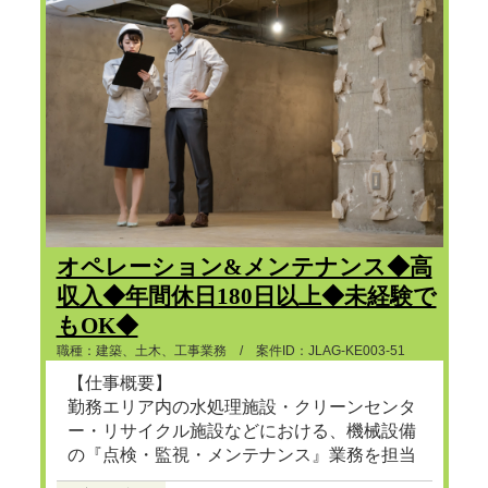
オペレーション&メンテナンス◆高
収入◆年間休日180日以上◆未経験で
もOK◆
職種：建築、土木、工事業務 / 案件ID：JLAG-KE003-51
【仕事概要】
勤務エリア内の水処理施設・クリーンセンタ
ー・リサイクル施設などにおける、機械設備
の『点検・監視・メンテナンス』業務を担当
頂きます。