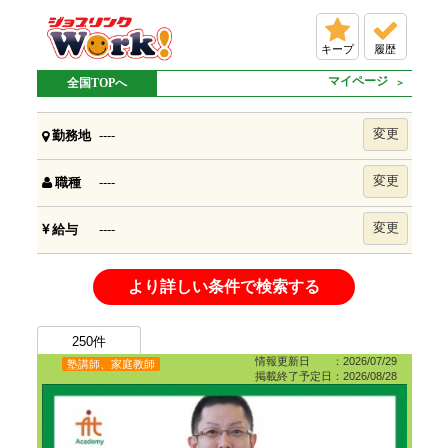
キープ
履歴
マイページ
全国TOPへ
変更
----
勤務地
変更
----
職種
変更
----
給与
より詳しい条件で検索する
250
件
情報更新日 ：2026/07/29
塾講師、家庭教師
掲載終了予定日：2026/08/28