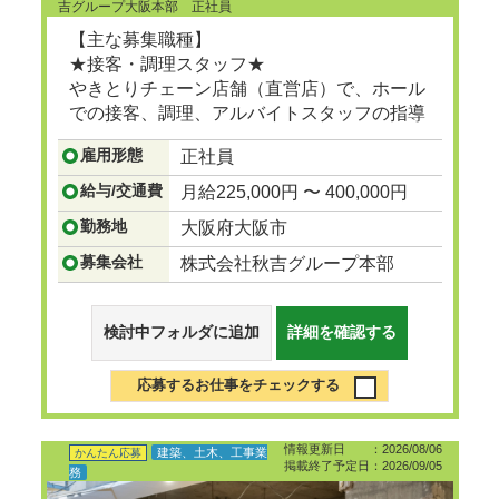
吉グループ大阪本部 正社員
【主な募集職種】
★接客・調理スタッフ★
やきとりチェーン店舗（直営店）で、ホール
での接客、調理、アルバイトスタッフの指導
等。
雇用形態
正社員
...つづきを見る
給与/交通費
月給225,000円 〜 400,000円
勤務地
大阪府大阪市
募集会社
株式会社秋吉グループ本部
検討中フォルダに追加
詳細を確認する
応募するお仕事をチェックする
情報更新日 ：2026/08/06
建築、土木、工事業
かんたん応募
掲載終了予定日：2026/09/05
務