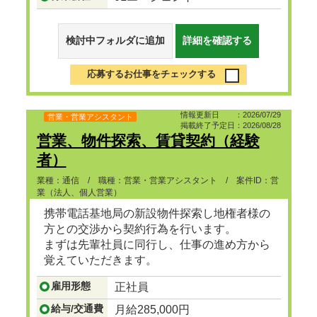
検討中フォルダに追加
詳細を確認する
応募するお仕事をチェックする
情報更新日 ：2026/07/29
営業・営業アシスタント
掲載終了予定日：2026/08/28
営業、物件探索、賃貸契約（経験
者）
業種：通信 / 職種：営業・営業アシスタント / 案件ID：営
業（法人、個人営業）
携帯電話基地局の新設物件探索し地権者様の
方との交渉から契約行為を行います。
まずは先輩社員に同行し、仕事の進め方から
覚えていただきます。
携帯事業経験者、不動産関係経験者の方大歓
雇用形態
正社員
迎です。
...つづきを見る
給与/交通費
月給285,000円