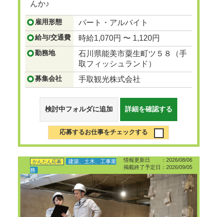
んか♪
...つづきを見る
雇用形態
パート・アルバイト
給与/交通費
時給1,070円 〜 1,120円
勤務地
石川県能美市粟生町ツ５８（手
取フィッシュランド）
募集会社
手取観光株式会社
検討中フォルダに追加
詳細を確認する
応募するお仕事をチェックする
情報更新日 ：2026/08/06
建築、土木、工事業
かんたん応募
掲載終了予定日：2026/09/05
務