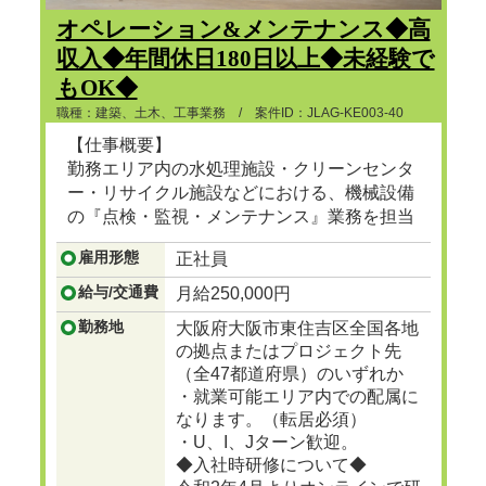
オペレーション&メンテナンス◆高
収入◆年間休日180日以上◆未経験で
もOK◆
職種：建築、土木、工事業務 / 案件ID：JLAG-KE003-40
【仕事概要】
勤務エリア内の水処理施設・クリーンセンタ
ー・リサイクル施設などにおける、機械設備
の『点検・監視・メンテナンス』業務を担当
頂きます。
雇用形態
正社員
...つづきを見る
給与/交通費
月給250,000円
勤務地
大阪府大阪市東住吉区全国各地
の拠点またはプロジェクト先
（全47都道府県）のいずれか
・就業可能エリア内での配属に
なります。（転居必須）
・U、I、Jターン歓迎。
◆入社時研修について◆