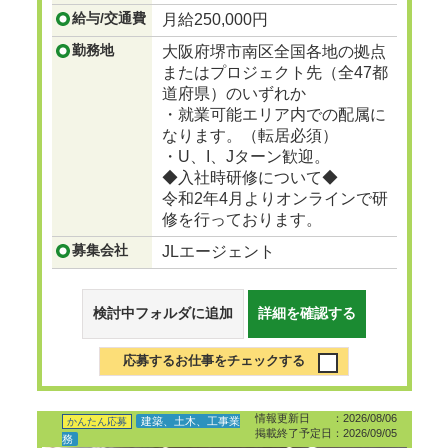
...つづきを見る
給与/交通費
月給250,000円
勤務地
大阪府堺市南区全国各地の拠点
またはプロジェクト先（全47都
道府県）のいずれか
・就業可能エリア内での配属に
なります。（転居必須）
・U、I、Jターン歓迎。
◆入社時研修について◆
令和2年4月よりオンラインで研
修を行っております。
募集会社
JLエージェント
検討中フォルダに追加
詳細を確認する
応募するお仕事をチェックする
情報更新日 ：2026/08/06
建築、土木、工事業
かんたん応募
掲載終了予定日：2026/09/05
務