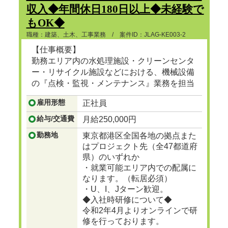
収入◆年間休日180日以上◆未経験で
もOK◆
職種：建築、土木、工事業務 / 案件ID：JLAG-KE003-2
【仕事概要】
勤務エリア内の水処理施設・クリーンセンタ
ー・リサイクル施設などにおける、機械設備
の『点検・監視・メンテナンス』業務を担当
頂きます。
雇用形態
正社員
...つづきを見る
給与/交通費
月給250,000円
勤務地
東京都港区全国各地の拠点また
はプロジェクト先（全47都道府
県）のいずれか
・就業可能エリア内での配属に
なります。（転居必須）
・U、I、Jターン歓迎。
◆入社時研修について◆
令和2年4月よりオンラインで研
修を行っております。