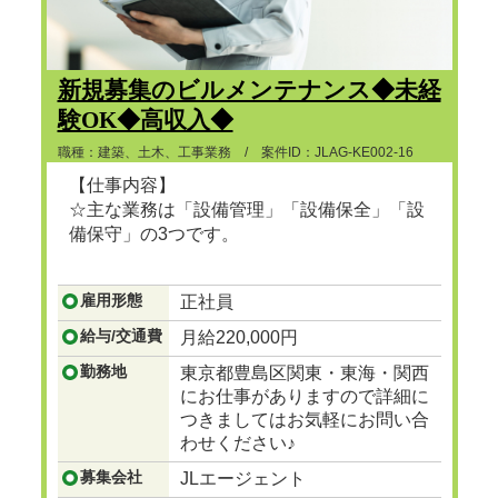
新規募集のビルメンテナンス◆未経
験OK◆高収入◆
職種：建築、土木、工事業務 / 案件ID：JLAG-KE002-16
【仕事内容】
☆主な業務は「設備管理」「設備保全」「設
備保守」の3つです。
...つづきを見る
雇用形態
正社員
給与/交通費
月給220,000円
勤務地
東京都豊島区関東・東海・関西
にお仕事がありますので詳細に
つきましてはお気軽にお問い合
わせください♪
募集会社
JLエージェント