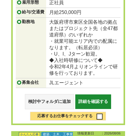
雇用形態
正社員
...つづきを見る
給与/交通費
月給250,000円
勤務地
大阪府堺市東区全国各地の拠点
またはプロジェクト先（全47都
道府県）のいずれか
・就業可能エリア内での配属に
なります。（転居必須）
・U、I、Jターン歓迎。
◆入社時研修について◆
令和2年4月よりオンラインで研
修を行っております。
募集会社
JLエージェント
検討中フォルダに追加
詳細を確認する
応募するお仕事をチェックする
情報更新日 ：2026/08/06
建築、土木、工事業
かんたん応募