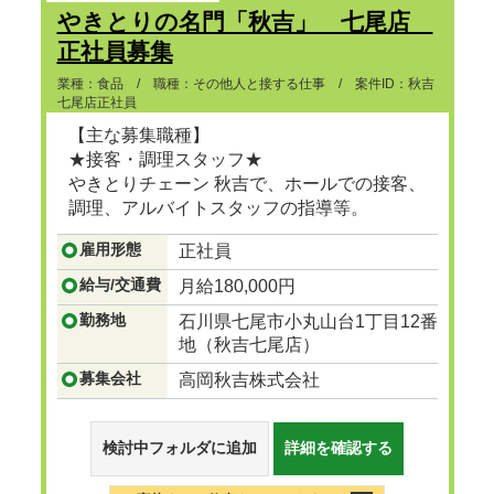
やきとりの名門「秋吉」 七尾店
正社員募集
業種：食品 / 職種：その他人と接する仕事 / 案件ID：秋吉
七尾店正社員
【主な募集職種】
★接客・調理スタッフ★
やきとりチェーン 秋吉で、ホールでの接客、
調理、アルバイトスタッフの指導等。
...つづきを見る
雇用形態
正社員
給与/交通費
月給180,000円
勤務地
石川県七尾市小丸山台1丁目12番
地（秋吉七尾店）
募集会社
高岡秋吉株式会社
検討中フォルダに追加
詳細を確認する