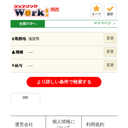
関西
キープ
履歴
マイページ
全国TOPへ
変更
滋賀県
勤務地
変更
----
職種
変更
----
給与
より詳しい条件で検索する
0
件
個人情報に
運営会社
利用規約
ついて