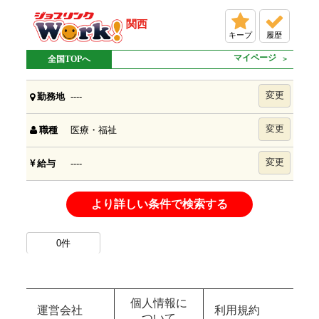
関西
キープ
履歴
マイページ
全国TOPへ
変更
----
勤務地
変更
医療・福祉
職種
変更
----
給与
より詳しい条件で検索する
0
件
個人情報に
運営会社
利用規約
ついて