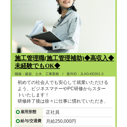
施工管理職(施工管理補助)◆高収入◆
未経験でもOK◆
職種：建築、土木、工事業務 / 案件ID：JLAG-KE001-3
初めての社会人でも安心して就業いただける
よう、ビジネスマナーやPC研修からスター
トいたします！
研修終了後は徐々に仕事に慣れていただき、
ゆくゆくは建設プロジェクトマネージャーと
雇用形態
正社員
して、街で見かけるビル、マンション、ショ
ッピングセンターなど地図に残る大規模な建
給与/交通費
月給250,000円
設の舵をとる人材に成長
...つづきを見る