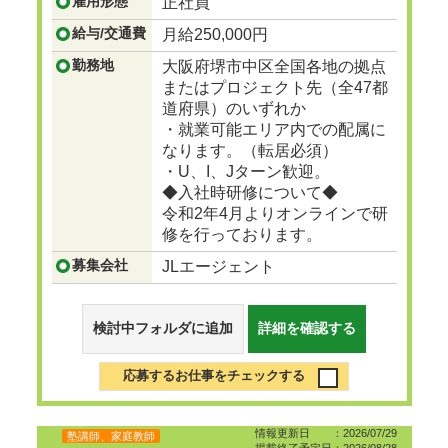
雇用形態
正社員
...つづきを見る
給与/交通費
月給250,000円
勤務地
大阪府堺市中区全国各地の拠点
またはプロジェクト先（全47都
道府県）のいずれか
・就業可能エリア内での配属に
なります。（転居必須）
・U、I、Jターン歓迎。
◆入社時研修について◆
令和2年4月よりオンラインで研
修を行っております。
募集会社
JLエージェント
検討中フォルダに追加
詳細を確認する
応募するお仕事をチェックする
情報更新日 ：2026/07/29
塾講師、家庭教師