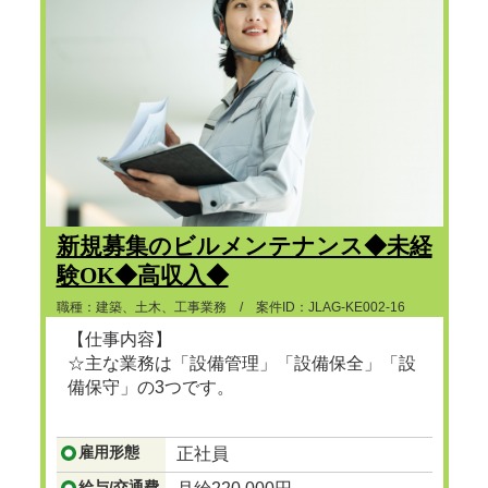
新規募集のビルメンテナンス◆未経
験OK◆高収入◆
職種：建築、土木、工事業務 / 案件ID：JLAG-KE002-16
【仕事内容】
☆主な業務は「設備管理」「設備保全」「設
備保守」の3つです。
...つづきを見る
雇用形態
正社員
給与/交通費