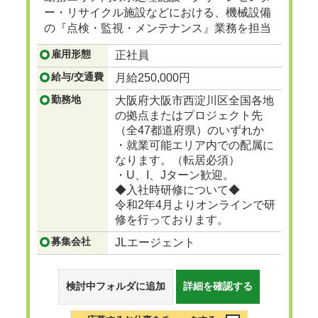
ー・リサイクル施設などにおける、機械設備
の『点検・監視・メンテナンス』業務を担当
頂きます。
雇用形態
正社員
...つづきを見る
給与/交通費
月給250,000円
勤務地
大阪府大阪市西淀川区全国各地
の拠点またはプロジェクト先
（全47都道府県）のいずれか
・就業可能エリア内での配属に
なります。（転居必須）
・U、I、Jターン歓迎。
◆入社時研修について◆
令和2年4月よりオンラインで研
修を行っております。
募集会社
JLエージェント
検討中フォルダに追加
詳細を確認する