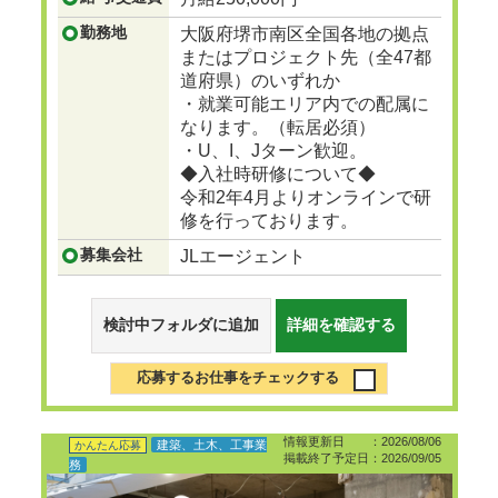
勤務地
大阪府堺市南区全国各地の拠点
またはプロジェクト先（全47都
道府県）のいずれか
・就業可能エリア内での配属に
なります。（転居必須）
・U、I、Jターン歓迎。
◆入社時研修について◆
令和2年4月よりオンラインで研
修を行っております。
募集会社
JLエージェント
検討中フォルダに追加
詳細を確認する
応募するお仕事をチェックする
情報更新日 ：2026/08/06
建築、土木、工事業
かんたん応募
掲載終了予定日：2026/09/05
務