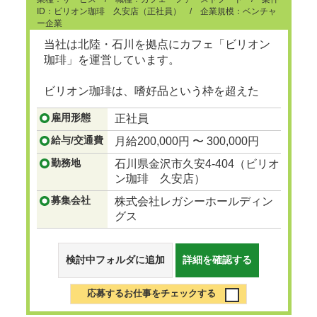
ID：ビリオン珈琲 久安店（正社員） / 企業規模：ベンチャ
ー企業
当社は北陸・石川を拠点にカフェ「ビリオン
珈琲」を運営しています。
ビリオン珈琲は、嗜好品という枠を超えた
「珈琲の世界」と「本物の空間」を演出した
雇用形態
正社員
いという思いから始まりました。
...つづきを見る
給与/交通費
月給200,000円 〜 300,000円
勤務地
石川県金沢市久安4-404（ビリオ
ン珈琲 久安店）
募集会社
株式会社レガシーホールディン
グス
検討中フォルダに追加
詳細を確認する
応募するお仕事をチェックする