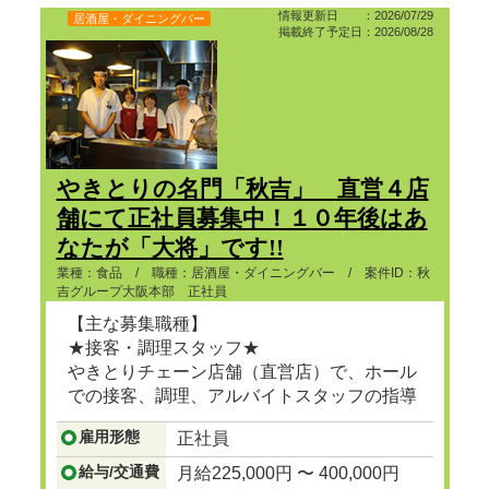
情報更新日 ：2026/07/29
居酒屋・ダイニングバー
掲載終了予定日：2026/08/28
やきとりの名門「秋吉」 直営４店
舗にて正社員募集中！１０年後はあ
なたが「大将」です!!
業種：食品 / 職種：居酒屋・ダイニングバー / 案件ID：秋
吉グループ大阪本部 正社員
【主な募集職種】
★接客・調理スタッフ★
やきとりチェーン店舗（直営店）で、ホール
での接客、調理、アルバイトスタッフの指導
等。
雇用形態
正社員
...つづきを見る
給与/交通費
月給225,000円 〜 400,000円