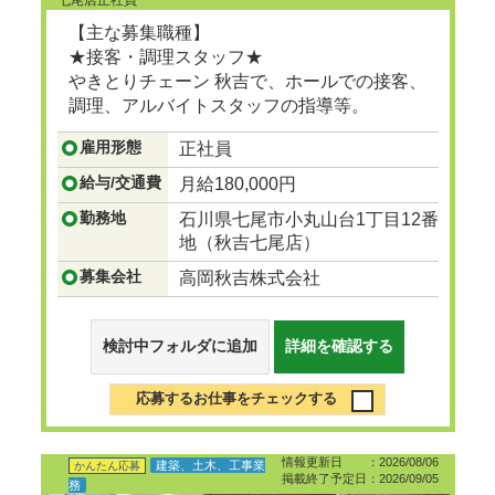
七尾店正社員
【主な募集職種】
★接客・調理スタッフ★
やきとりチェーン 秋吉で、ホールでの接客、
調理、アルバイトスタッフの指導等。
...つづきを見る
雇用形態
正社員
給与/交通費
月給180,000円
勤務地
石川県七尾市小丸山台1丁目12番
地（秋吉七尾店）
募集会社
高岡秋吉株式会社
検討中フォルダに追加
詳細を確認する
応募するお仕事をチェックする
情報更新日 ：2026/08/06
建築、土木、工事業
かんたん応募
掲載終了予定日：2026/09/05
務