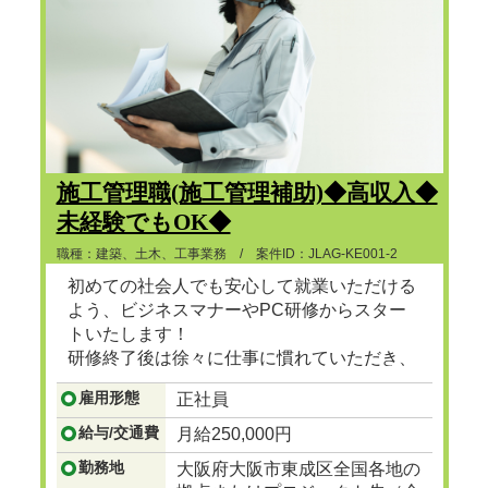
施工管理職(施工管理補助)◆高収入◆
未経験でもOK◆
職種：建築、土木、工事業務 / 案件ID：JLAG-KE001-2
初めての社会人でも安心して就業いただける
よう、ビジネスマナーやPC研修からスター
トいたします！
研修終了後は徐々に仕事に慣れていただき、
ゆくゆくは建設プロジェクトマネージャーと
雇用形態
正社員
して、街で見かけるビル、マンション、ショ
ッピングセンターなど地図に残る大規模な建
給与/交通費
月給250,000円
設の舵をとる人材に成長
...つづきを見る
勤務地
大阪府大阪市東成区全国各地の