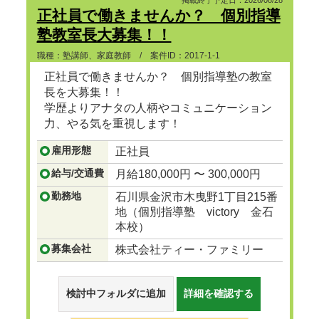
掲載終了予定日：2026/08/28
正社員で働きませんか？ 個別指導
塾教室長大募集！！
職種：塾講師、家庭教師 / 案件ID：2017-1-1
正社員で働きませんか？ 個別指導塾の教室
長を大募集！！
学歴よりアナタの人柄やコミュニケーション
力、やる気を重視します！
雇用形態
正社員
...つづきを見る
給与/交通費
月給180,000円 〜 300,000円
勤務地
石川県金沢市木曳野1丁目215番
地（個別指導塾 victory 金石
本校）
募集会社
株式会社ティー・ファミリー
検討中フォルダに追加
詳細を確認する