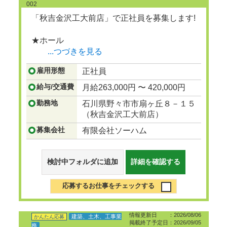
002
「秋吉金沢工大前店」で正社員を募集します!
★ホール
...つづきを見る
雇用形態
正社員
給与/交通費
月給263,000円 〜 420,000円
勤務地
石川県野々市市扇ヶ丘８－１５
（秋吉金沢工大前店）
募集会社
有限会社ソーハム
検討中フォルダに追加
詳細を確認する
応募するお仕事をチェックする
情報更新日 ：2026/08/06
建築、土木、工事業
かんたん応募
掲載終了予定日：2026/09/05
務