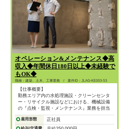
オペレーション&メンテナンス◆高
収入◆年間休日180日以上◆未経験で
もOK◆
職種：建築、土木、工事業務 / 案件ID：JLAG-KE003-53
【仕事概要】
勤務エリア内の水処理施設・クリーンセンタ
ー・リサイクル施設などにおける、機械設備
の『点検・監視・メンテナンス』業務を担当
頂きます。
雇用形態
正社員
...つづきを見る
給与/交通費
月給250,000円