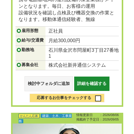
ンとなります。毎日、お客様の運用
設備状況を確認し点検及び機器交換の作業と
なります。移動体通信経験者、無線
設備等取扱い経験者大歓迎です。
雇用形態
正社員
...つづきを見る
給与/交通費
月給300,000円
勤務地
石川県金沢市問屋町3丁目27番地
1
募集会社
株式会社新井通信システム
検討中フォルダに追加
詳細を確認する
応募するお仕事をチェックする
情報更新日 ：2026/08/06
建築、土木、工事業
かんたん応募
掲載終了予定日：2026/09/05
務