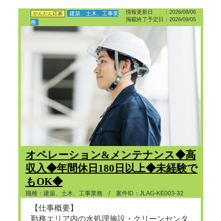
情報更新日 ：2026/08/06
建築、土木、工事業
かんたん応募
掲載終了予定日：2026/09/05
務
オペレーション&メンテナンス◆高
収入◆年間休日180日以上◆未経験で
もOK◆
職種：建築、土木、工事業務 / 案件ID：JLAG-KE003-32
【仕事概要】
勤務エリア内の水処理施設・クリーンセンタ