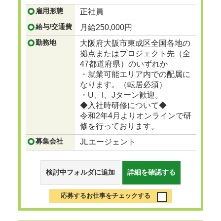
頂きます。
雇用形態
正社員
...つづきを見る
給与/交通費
月給250,000円
勤務地
大阪府大阪市東成区全国各地の
拠点またはプロジェクト先（全
47都道府県）のいずれか
・就業可能エリア内での配属に
なります。（転居必須）
・U、I、Jターン歓迎。
◆入社時研修について◆
令和2年4月よりオンラインで研
修を行っております。
募集会社
JLエージェント
検討中フォルダに追加
詳細を確認する
応募するお仕事をチェックする