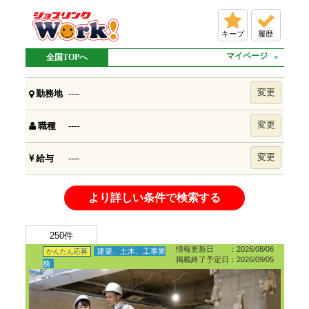
キープ
履歴
マイページ
全国TOPへ
変更
----
勤務地
変更
----
職種
変更
----
給与
より詳しい条件で検索する
250
件
情報更新日 ：2026/08/06
建築、土木、工事業
かんたん応募
掲載終了予定日：2026/09/05
務