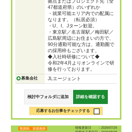
拠点またはプロジェクト先（全
47都道府県）のいずれか
・就業可能エリア内での配属に
なります。（転居必須）
・U、I、Jターン歓迎。
・東京駅／名古屋駅／梅田駅／
広島駅周辺にお住まいの方で、
90分通勤可能な方は、通勤圏で
の採用枠もございます。
◆入社時研修について◆
令和2年4月よりオンラインで研
修を行っております。
募集会社
JLエージェント
検討中フォルダに追加
詳細を確認する
応募するお仕事をチェックする
情報更新日 ：2026/07/29
塾講師、家庭教師