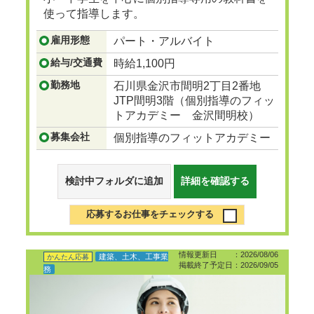
使って指導します。
...つづきを見る
雇用形態
パート・アルバイト
給与/交通費
時給1,100円
勤務地
石川県金沢市間明2丁目2番地
JTP間明3階（個別指導のフィッ
トアカデミー 金沢間明校）
募集会社
個別指導のフィットアカデミー
検討中フォルダに追加
詳細を確認する
応募するお仕事をチェックする
情報更新日 ：2026/08/06
建築、土木、工事業
かんたん応募
掲載終了予定日：2026/09/05
務