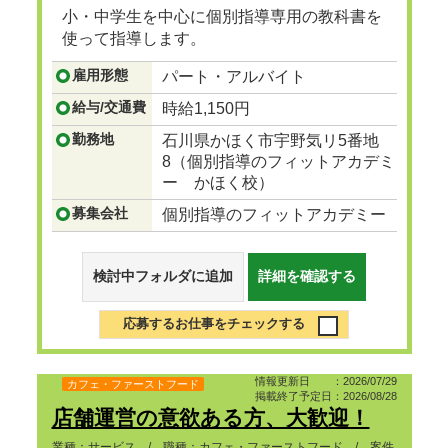
小・中学生を中心に個別指導専用の教科書を
使って指導します。
...つづきを見る
雇用形態
パート・アルバイト
給与/交通費
時給1,150円
勤務地
石川県かほく市宇野気リ5番地
8（個別指導のフィットアカデミ
ー かほく校）
募集会社
個別指導のフィットアカデミー
検討中フォルダに追加
詳細を確認する
応募するお仕事をチェックする
情報更新日 ：2026/07/29
カフェ・ファーストフード
掲載終了予定日：2026/08/28
店舗運営の意欲ある方、大歓迎！
業種：サービス / 職種：カフェ・ファーストフード / 案件