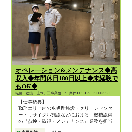
オペレーション&メンテナンス◆高
収入◆年間休日180日以上◆未経験で
もOK◆
職種：建築、土木、工事業務 / 案件ID：JLAG-KE003-50
【仕事概要】
勤務エリア内の水処理施設・クリーンセンタ
ー・リサイクル施設などにおける、機械設備
の『点検・監視・メンテナンス』業務を担当
頂きます。