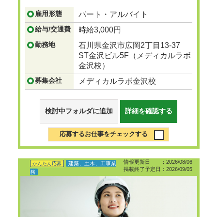
の授業で担当して頂きます。
雇用形態
パート・アルバイト
...つづきを見る
給与/交通費
時給3,000円
勤務地
石川県金沢市広岡2丁目13-37
ST金沢ビル5F（メディカルラボ
金沢校）
募集会社
メディカルラボ金沢校
検討中フォルダに追加
詳細を確認する
応募するお仕事をチェックする
情報更新日 ：2026/08/06
建築、土木、工事業
かんたん応募
掲載終了予定日：2026/09/05
務