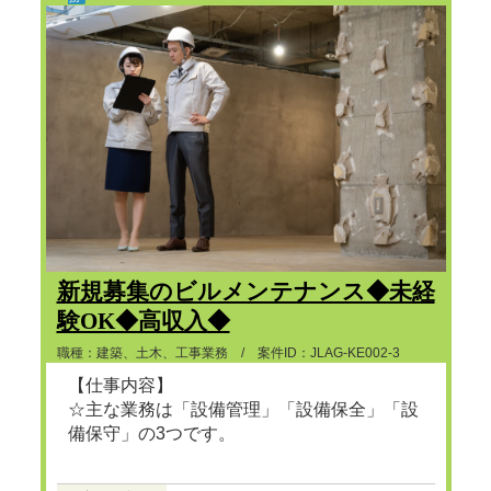
新規募集のビルメンテナンス◆未経
験OK◆高収入◆
職種：建築、土木、工事業務 / 案件ID：JLAG-KE002-3
【仕事内容】
☆主な業務は「設備管理」「設備保全」「設
備保守」の3つです。
...つづきを見る