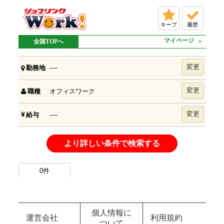
キープ
履歴
マイページ
全国TOPへ
変更
----
勤務地
変更
オフィスワーク
職種
変更
----
給与
より詳しい条件で検索する
0
件
個人情報に
運営会社
利用規約
ついて