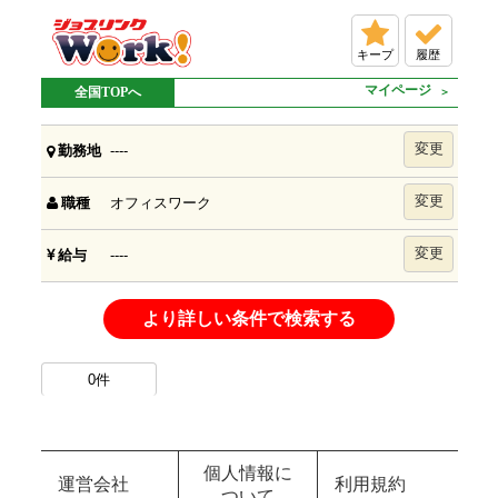
キープ
履歴
マイページ
全国TOPへ
変更
----
勤務地
変更
オフィスワーク
職種
変更
----
給与
より詳しい条件で検索する
0
件
個人情報に
運営会社
利用規約
ついて