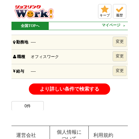
キープ
履歴
マイページ
全国TOPへ
変更
----
勤務地
変更
オフィスワーク
職種
変更
----
給与
より詳しい条件で検索する
0
件
個人情報に
運営会社
利用規約
ついて