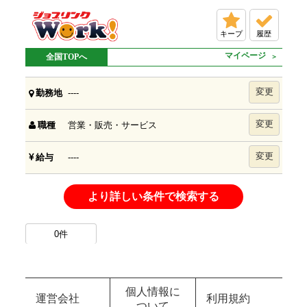
キープ
履歴
マイページ
全国TOPへ
変更
----
勤務地
変更
営業・販売・サービス
職種
変更
----
給与
より詳しい条件で検索する
0
件
個人情報に
運営会社
利用規約
ついて