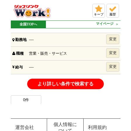
キープ
履歴
マイページ
全国TOPへ
変更
----
勤務地
変更
営業・販売・サービス
職種
変更
----
給与
より詳しい条件で検索する
0
件
個人情報に
運営会社
利用規約
ついて