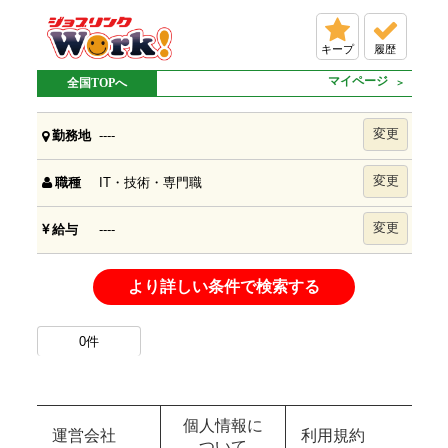
キープ
履歴
マイページ
全国TOPへ
変更
----
勤務地
変更
IT・技術・専門職
職種
変更
----
給与
より詳しい条件で検索する
0
件
個人情報に
運営会社
利用規約
ついて