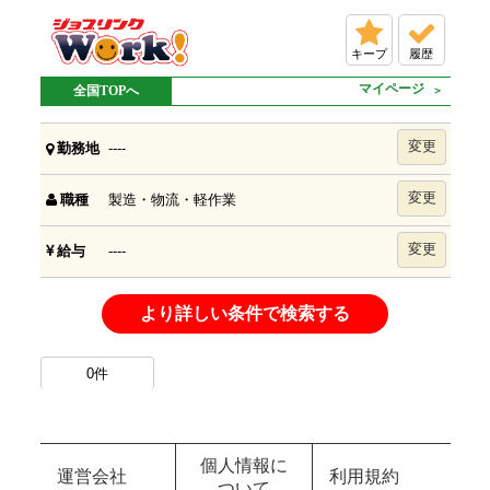
キープ
履歴
マイページ
全国TOPへ
変更
----
勤務地
変更
製造・物流・軽作業
職種
変更
----
給与
より詳しい条件で検索する
0
件
個人情報に
運営会社
利用規約
ついて