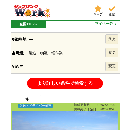
キープ
履歴
マイページ
全国TOPへ
変更
----
勤務地
変更
製造・物流・軽作業
職種
変更
----
給与
より詳しい条件で検索する
1
件
情報更新日 ：2026/07/29
運送・ドライバー業務
掲載終了予定日：2026/08/28