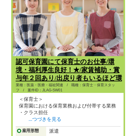
認可保育園にて保育士のお仕事/環
境・福利厚生良好！★/家賃補助・賞
与年２回あり/出戻り者もいるほど環
境が良い！
業種：医薬・医療・福祉関連 / 職種：保育士・保育スタッ
フ / 案件ID：JLAG-SW01
＜保育士＞
保育園における保育業務および付帯する業務
・クラス担任
...つづきを見る
雇用形態
派遣