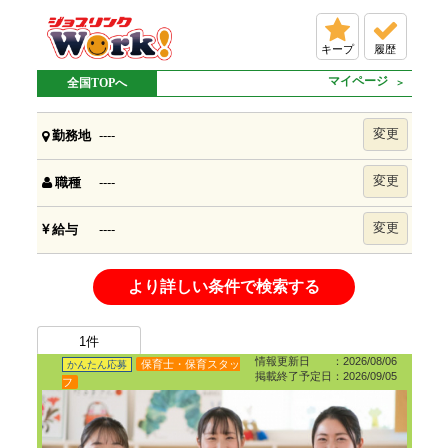
キープ
履歴
マイページ
全国TOPへ
変更
----
勤務地
変更
----
職種
変更
----
給与
より詳しい条件で検索する
1
件
情報更新日 ：2026/08/06
保育士・保育スタッ
かんたん応募
掲載終了予定日：2026/09/05
フ