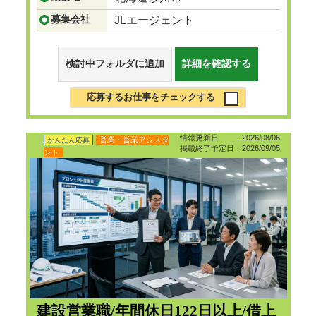
募集会社
JLエージェント
検討中フォルダに追加
詳細を確認する
応募するお仕事をチェックする
情報更新日 ：2026/08/06
営業・営業アシスタ
かんたん応募
掲載終了予定日：2026/09/05
ント
建設営業職/年間休日122日以上/借上