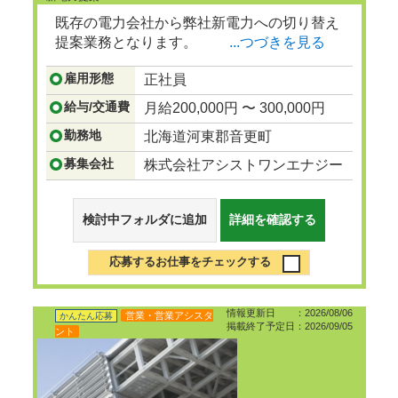
既存の電力会社から弊社新電力への切り替え
提案業務となります。
...つづきを見る
雇用形態
正社員
給与/交通費
月給200,000円 〜 300,000円
勤務地
北海道河東郡音更町
募集会社
株式会社アシストワンエナジー
検討中フォルダに追加
詳細を確認する
応募するお仕事をチェックする
情報更新日 ：2026/08/06
営業・営業アシスタ
かんたん応募
掲載終了予定日：2026/09/05
ント