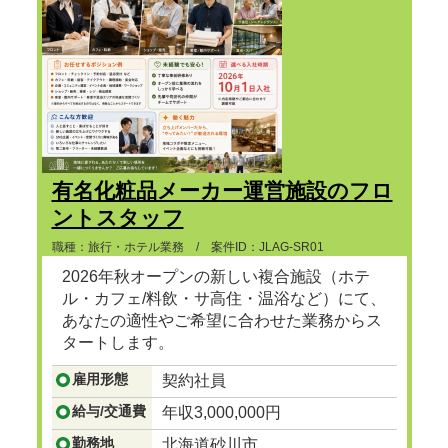
有名化粧品メーカー運営施設のフロ
ントスタッフ
職種：旅行・ホテル業務 / 案件ID：JLAG-SR01
2026年秋オープンの新しい複合施設（ホテ
ル・カフェ/料飲・サ高住・温浴など）にて、
あなたの適性やご希望に合わせた業務からス
タートします。
雇用形態
契約社員
【お任せするポジション例】
...つづきを見る
給与/交通費
年収3,000,000円
勤務地
北海道砂川市