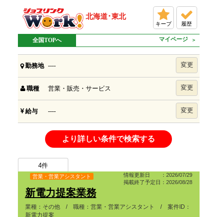
北海道･東北
キープ
履歴
マイページ
全国TOPへ
変更
----
勤務地
変更
営業・販売・サービス
職種
変更
----
給与
より詳しい条件で検索する
4
件
情報更新日 ：2026/07/29
営業・営業アシスタント
掲載終了予定日：2026/08/28
新電力提案業務
業種：その他 / 職種：営業・営業アシスタント / 案件ID：
新電力提案