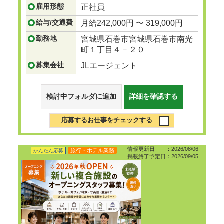
雇用形態
正社員
...つづきを見る
給与/交通費
月給242,000円 〜 319,000円
勤務地
宮城県石巻市宮城県石巻市南光
町１丁目４－２０
募集会社
JLエージェント
検討中フォルダに追加
詳細を確認する
応募するお仕事をチェックする
情報更新日 ：2026/08/06
旅行・ホテル業務
かんたん応募
掲載終了予定日：2026/09/05