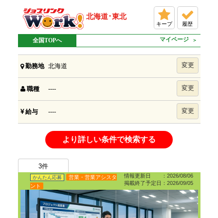
北海道･東北
キープ
履歴
マイページ
全国TOPへ
変更
北海道
勤務地
変更
----
職種
変更
----
給与
より詳しい条件で検索する
3
件
情報更新日 ：2026/08/06
営業・営業アシスタ
かんたん応募
掲載終了予定日：2026/09/05
ント