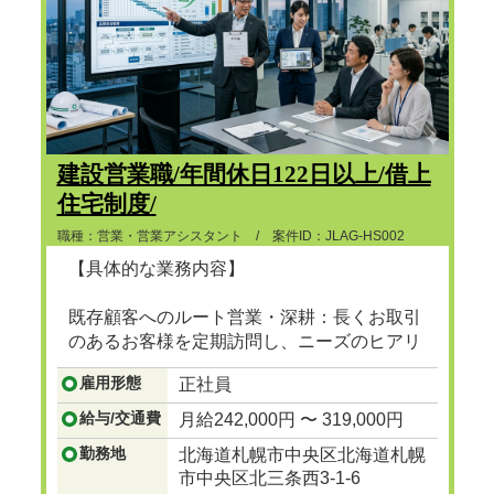
建設営業職/年間休日122日以上/借上
住宅制度/
職種：営業・営業アシスタント / 案件ID：JLAG-HS002
【具体的な業務内容】
既存顧客へのルート営業・深耕：長くお取引
のあるお客様を定期訪問し、ニーズのヒアリ
ングや提案を行います。
雇用形態
正社員
...つづきを見る
給与/交通費
月給242,000円 〜 319,000円
勤務地
北海道札幌市中央区北海道札幌
市中央区北三条西3-1-6