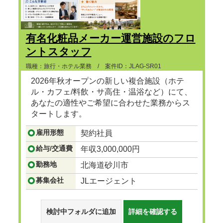
有名化粧品メーカー運営施設のフロ
ントスタッフ
職種：旅行・ホテル業務 / 案件ID：JLAG-SR01
2026年秋オープンの新しい複合施設（ホテ
ル・カフェ/料飲・サ高住・温浴など）にて、
あなたの適性やご希望に合わせた業務からス
タートします。
雇用形態
契約社員
【お任せするポジション例】
...つづきを見る
給与/交通費
年収3,000,000円
勤務地
北海道砂川市
募集会社
JLエージェント
検討中フォルダに追加
詳細を確認する