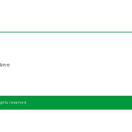
合わせ
s reserved.