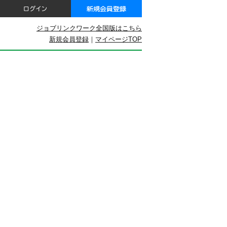
ジョブリンクワーク全国版はこちら
新規会員登録
｜
マイページTOP