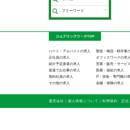
フリーワード
パート・アルバイトの求人
製造・物流・軽作業
正社員の求人
オフィスワークの求
紹介予定派遣の求人
営業・販売・サービ
派遣でお仕事の求人
医療・福祉の求人
契約社員の求人
IT・技術・専門職の
その他の求人
金融・保険の求人
運営会社
｜
個人情報について
｜
利用規約
正社員・