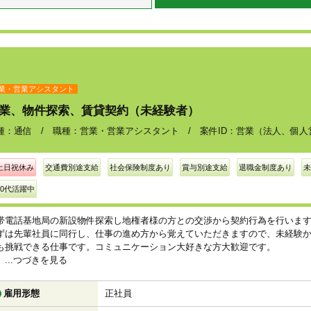
業・営業アシスタント
業、物件探索、賃貸契約（未経験者）
種：通信 / 職種：営業・営業アシスタント / 案件ID：営業（法人、個人
土日祝休み
交通費別途支給
社会保険制度あり
賞与別途支給
退職金制度あり
未
30代活躍中
帯電話基地局の新設物件探索し地権者様の方との交渉から契約行為を行いま
ずは先輩社員に同行し、仕事の進め方から覚えていただきますので、未経験
も挑戦できる仕事です。コミュニケーション大好きな方大歓迎です。
...つづきを見る
雇用形態
正社員