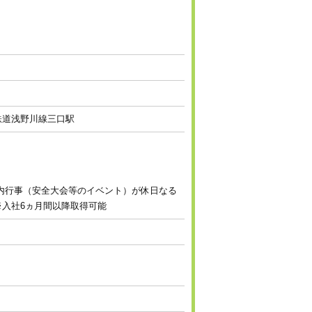
陸鉄道浅野川線三口駅
社内行事（安全大会等のイベント）が休日なる
※入社6ヵ月間以降取得可能