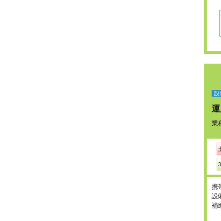
設
運
業
携
設
補