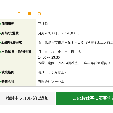
雇用形態
正社員
給与/交通費
月給263,000円 〜 420,000円
勤務地/最寄駅
石川県野々市市扇ヶ丘８－１５（秋吉金沢工大前店
出勤曜日・勤務時間
月、火、水、金、土、日、祝
14:00 〜 23:30
木曜日定休＋月2～4回希望日 年末年始休暇あり
就業期間
長期（３ヶ月以上）
募集会社
有限会社ソーハム
検討中フォルダに追加
このお仕事に応募す