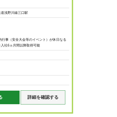
陸鉄道浅野川線三口駅
社内行事（安全大会等のイベント）が休日なる
※入社6ヵ月間以降取得可能
る
詳細を確認する