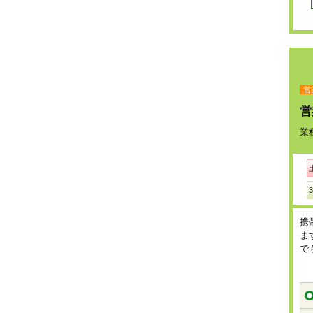
営
営
業
携
ま
で