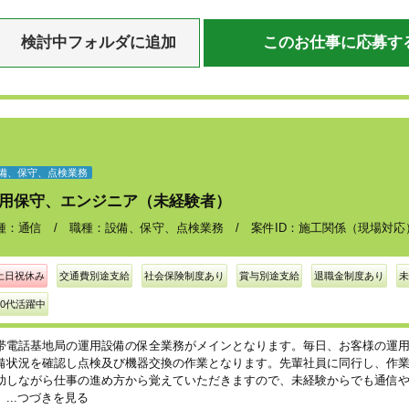
検討中フォルダに追加
このお仕事に応募す
備、保守、点検業務
用保守、エンジニア（未経験者）
種：通信 / 職種：設備、保守、点検業務 / 案件ID：施工関係（現場対応
土日祝休み
交通費別途支給
社会保険制度あり
賞与別途支給
退職金制度あり
未
30代活躍中
帯電話基地局の運用設備の保全業務がメインとなります。毎日、お客様の運
備状況を確認し点検及び機器交換の作業となります。先輩社員に同行し、作
助しながら仕事の進め方から覚えていただきますので、未経験からでも通信
...つづきを見る