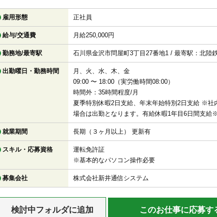
雇用形態
正社員
給与/交通費
月給250,000円
勤務地/最寄駅
石川県金沢市問屋町3丁目27番地1 / 最寄駅：北
出勤曜日・勤務時間
月、火、水、木、金
09:00 〜 18:00（実労働時間08:00）
時間外：35時間程度/月
夏季特別休暇2日支給、年末年始特別2日支給 ※
場合は出勤となります。有給休暇1年目6日間支給
就業期間
長期（３ヶ月以上） 更新有
スキル・応募資格
運転免許証
※基本的なパソコン操作必要
募集会社
株式会社新井通信システム
検討中フォルダに追加
このお仕事に応募す