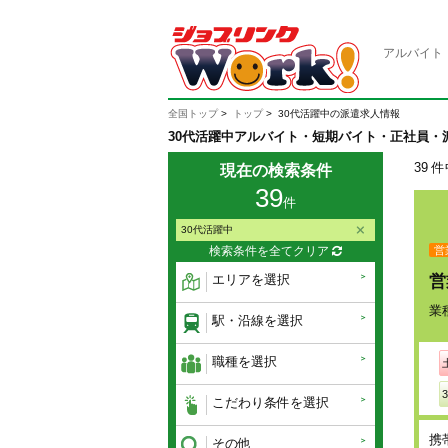
アルバイト
全国トップ
トップ
30代活躍中の派遣求人情報
30代活躍中アルバイト・短期バイト・正社員・
39 
現在の検索条件
39
件
30代活躍中
営
検索条件を全てクリア
エリアを選択
営
業
駅・沿線を選択
職種を選択
こだわり条件を選択
携
その他