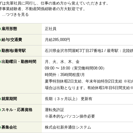
ずは先輩社員に同行し、仕事の進め方から覚えていただきます。
帯事業経験者、不動産関係経験者の方大歓迎です。
...つづきを見る
雇用形態
正社員
給与/交通費
月給285,000円
勤務地/最寄駅
石川県金沢市問屋町3丁目27番地1 / 最寄駅：北
出勤曜日・勤務時間
月、火、水、木、金
09:00 〜 18:00（実労働時間08:00）
時間外：35時間程度/月
夏季特別休暇2日支給、年末年始特別2日支給 ※
場合は出勤となります。有給休暇1年目6日間支給
就業期間
長期（３ヶ月以上） 更新有
スキル・応募資格
運転免許証
※基本的なパソコン操作必要
募集会社
株式会社新井通信システム