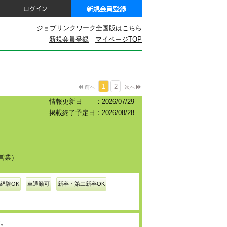
ジョブリンクワーク全国版はこちら
新規会員登録
｜
マイページTOP
1
2
前へ
次へ
情報更新日 ：2026/07/29
掲載終了予定日：2026/08/28
営業）
経験OK
車通勤可
新卒・第二新卒OK
す。