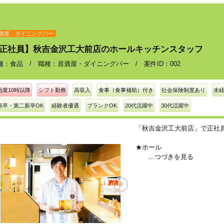
酒屋・ダイニングバー
正社員】秋吉金沢工大前店のホールキッチンスタッフ
種：食品 / 職種：居酒屋・ダイニングバー / 案件ID：002
始業10時以降
シフト勤務
高収入
食事（食事補助）付き
社会保険制度あり
未経
新卒・第二新卒OK
経験者優遇
ブランクOK
20代活躍中
30代活躍中
「秋吉金沢工大前店」で正社員
★ホール
...つづきを見る