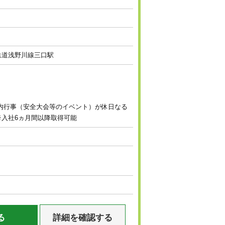
陸鉄道浅野川線三口駅
社内行事（安全大会等のイベント）が休日なる
※入社6ヵ月間以降取得可能
る
詳細を確認する