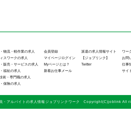
・物流・軽作業の求人
会員登録
派遣の求人情報サイト
ワー
ィスワークの求人
マイページログイン
【ジョブリンク】
お問
・販売・サービスの求人
Myページとは？
Twitter
仕事
・福祉の求人
新着お仕事メール
サイ
・技術・専門職の求人
・保険の求人
アルバイトの求人情報ジョブリンクワーク Copyright(C)joblink All right