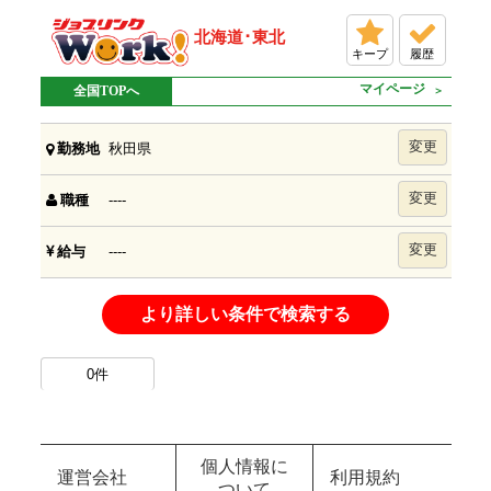
北海道･東北
キープ
履歴
マイページ
全国TOPへ
変更
秋田県
勤務地
変更
----
職種
変更
----
給与
より詳しい条件で検索する
0
件
個人情報に
運営会社
利用規約
ついて