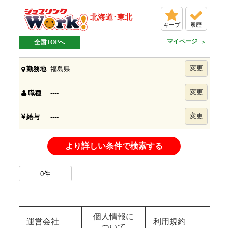
北海道･東北
キープ
履歴
マイページ
全国TOPへ
変更
福島県
勤務地
変更
----
職種
変更
----
給与
より詳しい条件で検索する
0
件
個人情報に
運営会社
利用規約
ついて