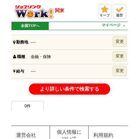
関東
キープ
履歴
マイページ
全国TOPへ
変更
----
勤務地
変更
金融・保険
職種
変更
----
給与
より詳しい条件で検索する
0
件
個人情報に
運営会社
利用規約
ついて