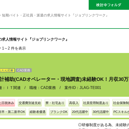
・短期バイト・正社員・派遣の求人情報サイト『ジョブリンクワーク』
の求人情報サイト『ジョブリンクワーク』
中 1～2 件を表示
CAD業務
んたん応募
計補助(CADオペレーター・現地調査)未経験OK！月収30
種：ＩＴ関連 / 職種：CAD業務 / 案件ID：JLAG-TE001
土日祝休み
交通費別途支給
寮・社宅あり
高収入
社員登用制度あり
社会保険制
新卒・第二新卒OK
経験者優遇
ブランクOK
20代活躍中
30代活躍中
PCスキル
◎研修制度がある為、未経験