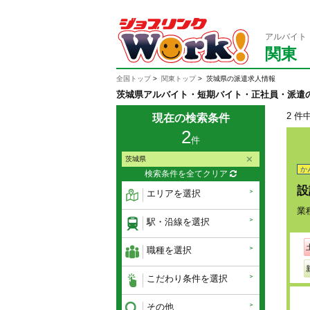
アルバイト
関東
全国トップ
関東トップ
茨城県の派遣求人情報
茨城県アルバイト・短期バイト・正社員・派遣
2 件
現在の検索条件
2
件
茨城県
か
検索条件を全てクリア
設
エリアを選択
業
駅・沿線を選択
職種を選択
こだわり条件を選択
その他