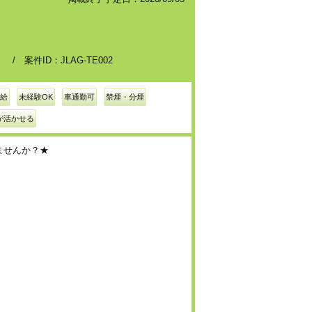
案件ID：JLAG-TE002
給
未経験OK
車通勤可
禁煙・分煙
が活かせる
ませんか？★