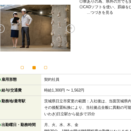
◎寮ありの為、県外の方でも
◎CADソフトを使い、罫線を
...つづきを見る
雇用形態
契約社員
給与/交通費
時給1,300円 〜 1,562円
勤務地/最寄駅
茨城県日立市変更の範囲：入社後は、当面茨城県
その後配置転換により、当社拠点全般に異動の可能性
いわき)日立駅から徒歩で15分
出勤曜日・勤務時間
月、火、水、木、金