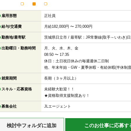
雇用形態
正社員
給与/交通費
月給182,000円 〜 270,000円
勤務地/最寄駅
茨城県日立市 / 最寄駅：JR常磐線(取手～いわき)
出勤曜日・勤務時間
月、火、水、木、金
08:50 〜 17:35
休日：土日祝日休みの毎週週休二日制
他、年末年始・GW・夏季休暇・有給休暇(半休制度
就業期間
長期（３ヶ月以上）
スキル・応募資格
未経験大歓迎！！
★資格取得支援制度あり！
募集会社
JLエージェント
検討中フォルダに追加
このお仕事に応募す