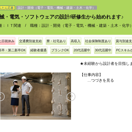
設計・開発（電子・電気・機械・建築・土木・化学）
んたん応募
械・電気・ソフトウェアの設計/研修生から始めれます♪
種：ＩＴ関連 / 職種：設計・開発（電子・電気・機械・建築・土木・化学） / 
土日祝休み
交通費別途支給
寮・社宅あり
高収入
社会保険制度あり
賞与別途支
新卒・第二新卒OK
経験者優遇
ブランクOK
20代活躍中
30代活躍中
PCスキル
★未経験から設計者を目指し
【仕事内容】
...つづきを見る