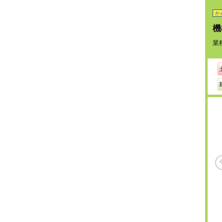
か
機
業