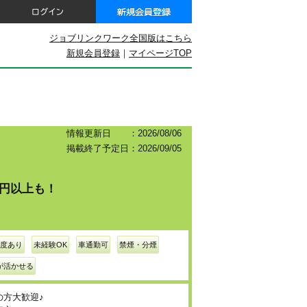
ジョブリンクワーク全国版はこちら
新規会員登録
｜
マイページTOP
情報更新日 ：2026/08/06
掲載終了予定日：2026/09/05
万円以上も！
度あり
未経験OK
車通勤可
禁煙・分煙
が活かせる
の方大歓迎♪