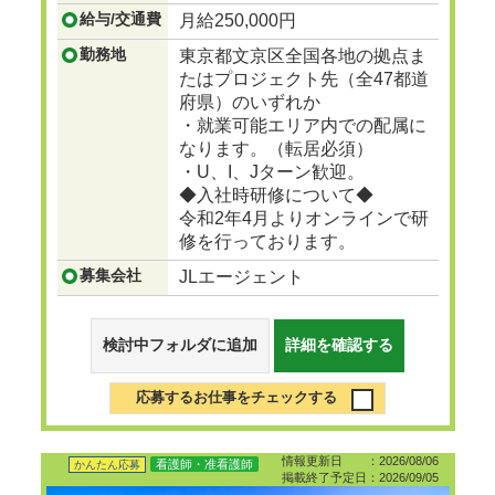
...つづきを見る
給与/交通費
月給250,000円
勤務地
東京都文京区全国各地の拠点ま
たはプロジェクト先（全47都道
府県）のいずれか
・就業可能エリア内での配属に
なります。（転居必須）
・U、I、Jターン歓迎。
◆入社時研修について◆
令和2年4月よりオンラインで研
修を行っております。
募集会社
JLエージェント
検討中フォルダに追加
詳細を確認する
応募するお仕事をチェックする
情報更新日 ：2026/08/06
看護師・准看護師
かんたん応募
掲載終了予定日：2026/09/05