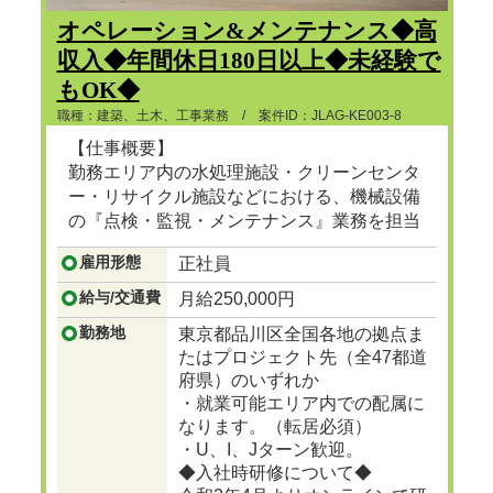
オペレーション&メンテナンス◆高
収入◆年間休日180日以上◆未経験で
もOK◆
職種：建築、土木、工事業務 / 案件ID：JLAG-KE003-8
【仕事概要】
勤務エリア内の水処理施設・クリーンセンタ
ー・リサイクル施設などにおける、機械設備
の『点検・監視・メンテナンス』業務を担当
頂きます。
雇用形態
正社員
...つづきを見る
給与/交通費
月給250,000円
勤務地
東京都品川区全国各地の拠点ま
たはプロジェクト先（全47都道
府県）のいずれか
・就業可能エリア内での配属に
なります。（転居必須）
・U、I、Jターン歓迎。
◆入社時研修について◆