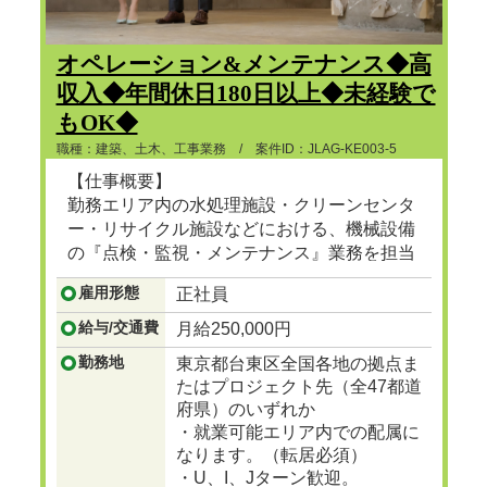
オペレーション&メンテナンス◆高
収入◆年間休日180日以上◆未経験で
もOK◆
職種：建築、土木、工事業務 / 案件ID：JLAG-KE003-5
【仕事概要】
勤務エリア内の水処理施設・クリーンセンタ
ー・リサイクル施設などにおける、機械設備
の『点検・監視・メンテナンス』業務を担当
頂きます。
雇用形態
正社員
...つづきを見る
給与/交通費
月給250,000円
勤務地
東京都台東区全国各地の拠点ま
たはプロジェクト先（全47都道
府県）のいずれか
・就業可能エリア内での配属に
なります。（転居必須）
・U、I、Jターン歓迎。