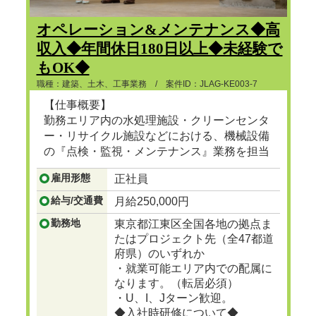
オペレーション&メンテナンス◆高
収入◆年間休日180日以上◆未経験で
もOK◆
職種：建築、土木、工事業務 / 案件ID：JLAG-KE003-7
【仕事概要】
勤務エリア内の水処理施設・クリーンセンタ
ー・リサイクル施設などにおける、機械設備
の『点検・監視・メンテナンス』業務を担当
頂きます。
雇用形態
正社員
...つづきを見る
給与/交通費
月給250,000円
勤務地
東京都江東区全国各地の拠点ま
たはプロジェクト先（全47都道
府県）のいずれか
・就業可能エリア内での配属に
なります。（転居必須）
・U、I、Jターン歓迎。
◆入社時研修について◆