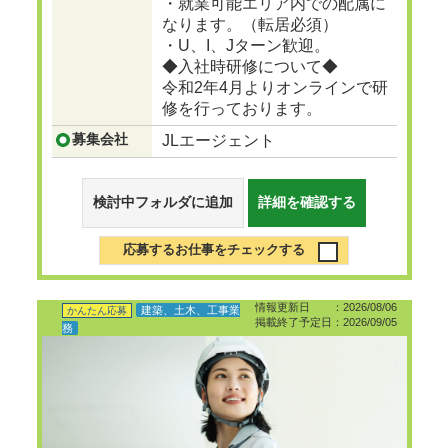
・就業可能エリア内での配属に
なります。（転居必須）
・U、I、Jターン歓迎。
◆入社時研修について◆
令和2年4月よりオンラインで研
修を行っております。
募集会社
JLエージェント
検討中フォルダに追加
詳細を確認する
応募するお仕事をチェックする
情報更新日 ：2026/08/06
建築、土木、工事業
かんたん応募
掲載終了予定日：2026/09/05
務