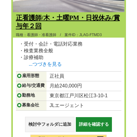
正看護師/木・土曜PM・日祝休み/賞
与年２回
職種：看護師・准看護師 / 案件ID：JLAG-FTMD3
・受付・会計・電話対応業務
・検査業務全般
・診療補助
...つづきを見る
雇用形態
正社員
給与/交通費
月給240,000円
勤務地
東京都江戸川区松江3-10-1
募集会社
JLエージェント
検討中フォルダに追加
詳細を確認する