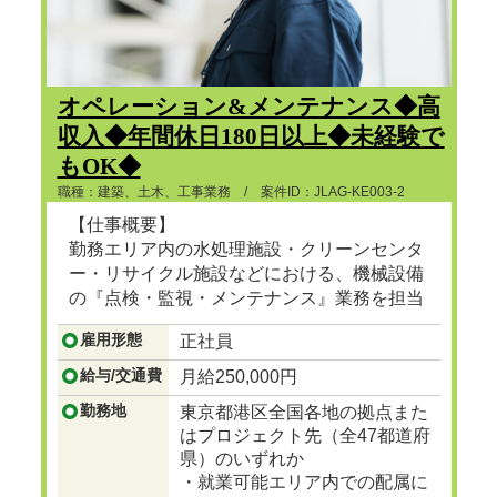
オペレーション&メンテナンス◆高
収入◆年間休日180日以上◆未経験で
もOK◆
職種：建築、土木、工事業務 / 案件ID：JLAG-KE003-2
【仕事概要】
勤務エリア内の水処理施設・クリーンセンタ
ー・リサイクル施設などにおける、機械設備
の『点検・監視・メンテナンス』業務を担当
頂きます。
雇用形態
正社員
...つづきを見る
給与/交通費
月給250,000円
勤務地
東京都港区全国各地の拠点また
はプロジェクト先（全47都道府
県）のいずれか
・就業可能エリア内での配属に