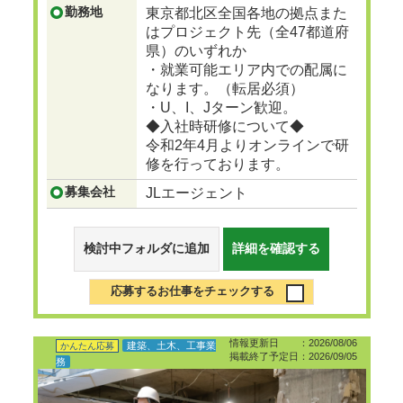
勤務地
東京都北区全国各地の拠点また
はプロジェクト先（全47都道府
県）のいずれか
・就業可能エリア内での配属に
なります。（転居必須）
・U、I、Jターン歓迎。
◆入社時研修について◆
令和2年4月よりオンラインで研
修を行っております。
募集会社
JLエージェント
検討中フォルダに追加
詳細を確認する
応募するお仕事をチェックする
情報更新日 ：2026/08/06
建築、土木、工事業
かんたん応募
掲載終了予定日：2026/09/05
務