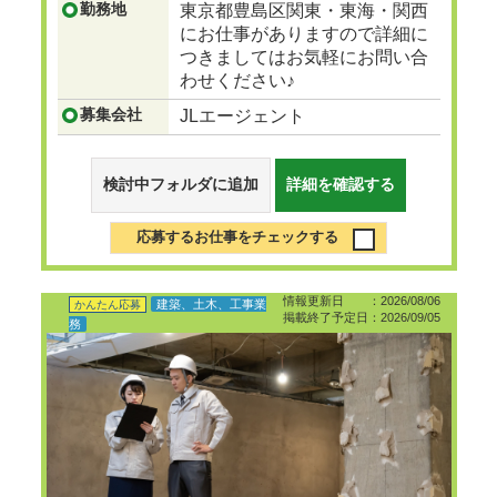
勤務地
東京都豊島区関東・東海・関西
にお仕事がありますので詳細に
つきましてはお気軽にお問い合
わせください♪
募集会社
JLエージェント
検討中フォルダに追加
詳細を確認する
応募するお仕事をチェックする
情報更新日 ：2026/08/06
建築、土木、工事業
かんたん応募
掲載終了予定日：2026/09/05
務