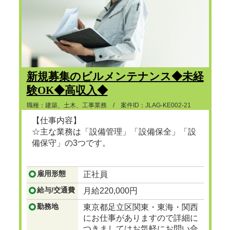
新規募集のビルメンテナンス◆未経
験OK◆高収入◆
職種：建築、土木、工事業務 / 案件ID：JLAG-KE002-21
【仕事内容】
☆主な業務は「設備管理」「設備保全」「設
備保守」の3つです。
...つづきを見る
雇用形態
正社員
給与/交通費
月給220,000円
勤務地
東京都足立区関東・東海・関西
にお仕事がありますので詳細に
つきましてはお気軽にお問い合