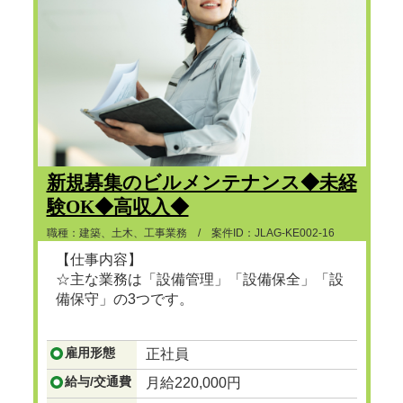
新規募集のビルメンテナンス◆未経
験OK◆高収入◆
職種：建築、土木、工事業務 / 案件ID：JLAG-KE002-16
【仕事内容】
☆主な業務は「設備管理」「設備保全」「設
備保守」の3つです。
...つづきを見る
雇用形態
正社員
給与/交通費
月給220,000円