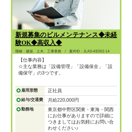
新規募集のビルメンテナンス◆未経
験OK◆高収入◆
職種：建築、土木、工事業務 / 案件ID：JLAG-KE002-14
【仕事内容】
☆主な業務は「設備管理」「設備保全」「設
備保守」の3つです。
...つづきを見る
雇用形態
正社員
給与/交通費
月給220,000円
勤務地
東京都中野区関東・東海・関西
にお仕事がありますので詳細に
つきましてはお気軽にお問い合
わせください♪