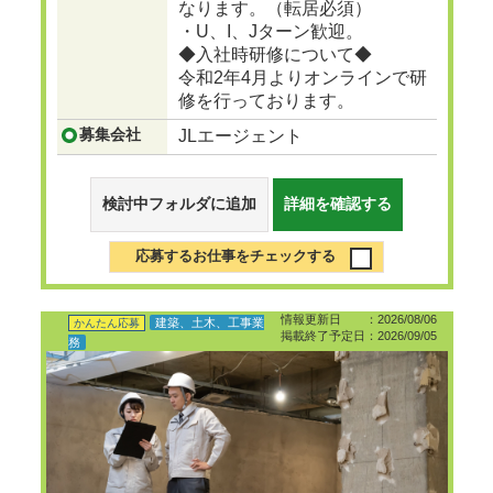
なります。（転居必須）
・U、I、Jターン歓迎。
◆入社時研修について◆
令和2年4月よりオンラインで研
修を行っております。
募集会社
JLエージェント
検討中フォルダに追加
詳細を確認する
応募するお仕事をチェックする
情報更新日 ：2026/08/06
建築、土木、工事業
かんたん応募
掲載終了予定日：2026/09/05
務