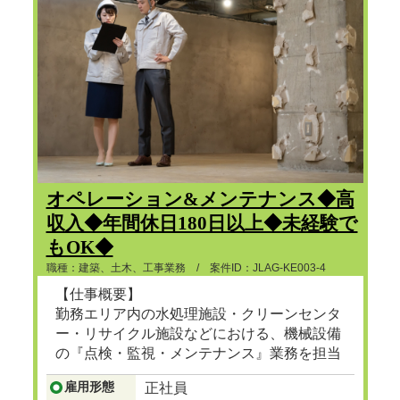
オペレーション&メンテナンス◆高
収入◆年間休日180日以上◆未経験で
もOK◆
職種：建築、土木、工事業務 / 案件ID：JLAG-KE003-4
【仕事概要】
勤務エリア内の水処理施設・クリーンセンタ
ー・リサイクル施設などにおける、機械設備
の『点検・監視・メンテナンス』業務を担当
頂きます。
雇用形態
正社員