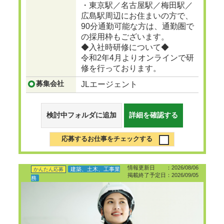
・東京駅／名古屋駅／梅田駅／
広島駅周辺にお住まいの方で、
90分通勤可能な方は、通勤圏で
の採用枠もございます。
◆入社時研修について◆
令和2年4月よりオンラインで研
修を行っております。
募集会社
JLエージェント
検討中フォルダに追加
詳細を確認する
応募するお仕事をチェックする
情報更新日 ：2026/08/06
建築、土木、工事業
かんたん応募
掲載終了予定日：2026/09/05
務