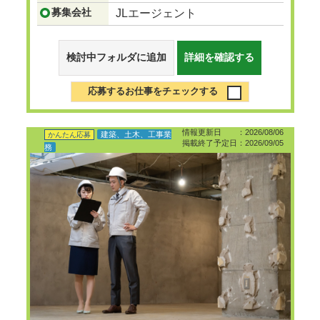
募集会社
JLエージェント
検討中フォルダに追加
詳細を確認する
応募するお仕事をチェックする
情報更新日 ：2026/08/06
建築、土木、工事業
かんたん応募
掲載終了予定日：2026/09/05
務