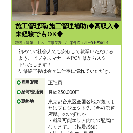
施工管理職(施工管理補助)◆高収入◆
未経験でもOK◆
職種：建築、土木、工事業務 / 案件ID：JLAG-KE001-6
初めての社会人でも安心して就業いただける
よう、ビジネスマナーやPC研修からスター
トいたします！
研修終了後は徐々に仕事に慣れていただき、
ゆくゆくは建設プロジェクトマネージャーと
雇用形態
正社員
して、街で見かけるビル、マンション、ショ
ッピングセンターなど地図に残る大規模な建
給与/交通費
月給250,000円
設の舵をとる人材に成長
...つづきを見る
勤務地
東京都台東区全国各地の拠点ま
たはプロジェクト先（全47都道
府県）のいずれか
・就業可能エリア内での配属に
なります。（転居必須）
・U、I、Jターン歓迎。