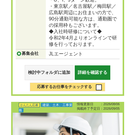
・東京駅／名古屋駅／梅田駅／
広島駅周辺にお住まいの方で、
90分通勤可能な方は、通勤圏で
の採用枠もございます。
◆入社時研修について◆
令和2年4月よりオンラインで研
修を行っております。
募集会社
JLエージェント
検討中フォルダに追加
詳細を確認する
応募するお仕事をチェックする
情報更新日 ：2026/08/06
建築、土木、工事業
かんたん応募
掲載終了予定日：2026/09/05
務