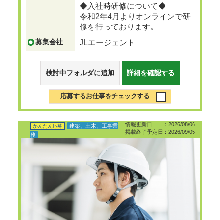
◆入社時研修について◆
令和2年4月よりオンラインで研
修を行っております。
募集会社
JLエージェント
検討中フォルダに追加
詳細を確認する
応募するお仕事をチェックする
情報更新日 ：2026/08/06
建築、土木、工事業
かんたん応募
掲載終了予定日：2026/09/05
務