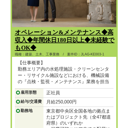
オペレーション&メンテナンス◆高
収入◆年間休日180日以上◆未経験で
もOK◆
職種：建築、土木、工事業務 / 案件ID：JLAG-KE003-1
【仕事概要】
勤務エリア内の水処理施設・クリーンセンタ
ー・リサイクル施設などにおける、機械設備
の『点検・監視・メンテナンス』業務を担当
頂きます。
雇用形態
正社員
...つづきを見る
給与/交通費
月給250,000円
勤務地
東京都中央区全国各地の拠点ま
たはプロジェクト先（全47都道
府県）のいずれか