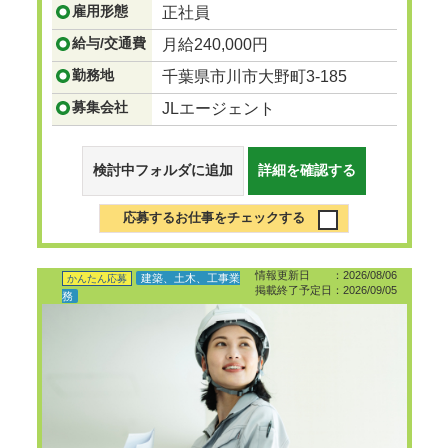
雇用形態
正社員
給与/交通費
月給240,000円
勤務地
千葉県市川市大野町3-185
募集会社
JLエージェント
検討中フォルダに追加
詳細を確認する
応募するお仕事をチェックする
情報更新日 ：2026/08/06
建築、土木、工事業
かんたん応募
掲載終了予定日：2026/09/05
務