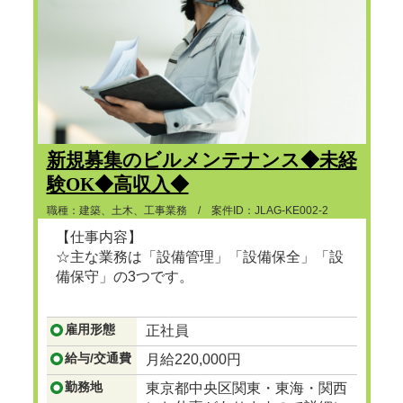
新規募集のビルメンテナンス◆未経
験OK◆高収入◆
職種：建築、土木、工事業務 / 案件ID：JLAG-KE002-2
【仕事内容】
☆主な業務は「設備管理」「設備保全」「設
備保守」の3つです。
...つづきを見る
雇用形態
正社員
給与/交通費
月給220,000円
勤務地
東京都中央区関東・東海・関西