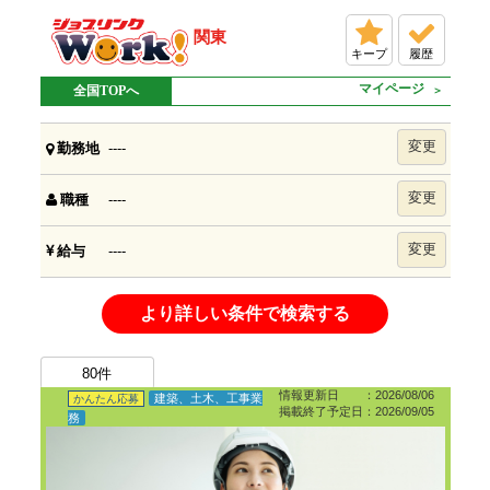
関東
キープ
履歴
マイページ
全国TOPへ
変更
----
勤務地
変更
----
職種
変更
----
給与
より詳しい条件で検索する
80
件
情報更新日 ：2026/08/06
建築、土木、工事業
かんたん応募
掲載終了予定日：2026/09/05
務