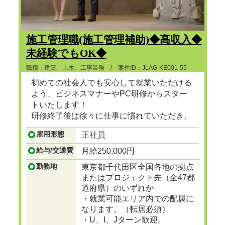
施工管理職(施工管理補助)◆高収入◆
未経験でもOK◆
職種：建築、土木、工事業務 / 案件ID：JLAG-KE001-55
初めての社会人でも安心して就業いただける
よう、ビジネスマナーやPC研修からスター
トいたします！
研修終了後は徐々に仕事に慣れていただき、
ゆくゆくは建設プロジェクトマネージャーと
雇用形態
正社員
して、街で見かけるビル、マンション、ショ
ッピングセンターなど地図に残る大規模な建
給与/交通費
月給250,000円
設の舵をとる人材に成長
...つづきを見る
勤務地
東京都千代田区全国各地の拠点
またはプロジェクト先（全47都
道府県）のいずれか
・就業可能エリア内での配属に
なります。（転居必須）
・U、I、Jターン歓迎。