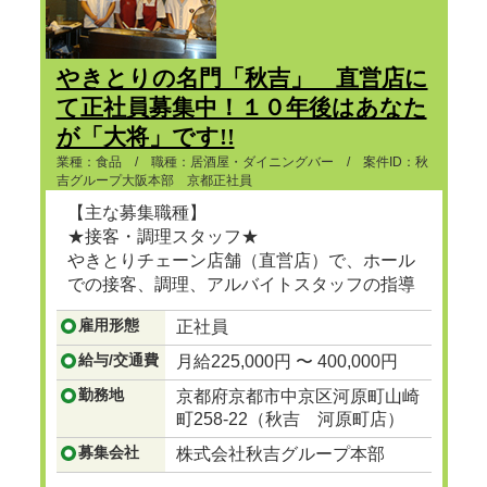
やきとりの名門「秋吉」 直営店に
て正社員募集中！１０年後はあなた
が「大将」です!!
業種：食品 / 職種：居酒屋・ダイニングバー / 案件ID：秋
吉グループ大阪本部 京都正社員
【主な募集職種】
★接客・調理スタッフ★
やきとりチェーン店舗（直営店）で、ホール
での接客、調理、アルバイトスタッフの指導
等。
雇用形態
正社員
...つづきを見る
給与/交通費
月給225,000円 〜 400,000円
勤務地
京都府京都市中京区河原町山崎
町258-22（秋吉 河原町店）
募集会社
株式会社秋吉グループ本部