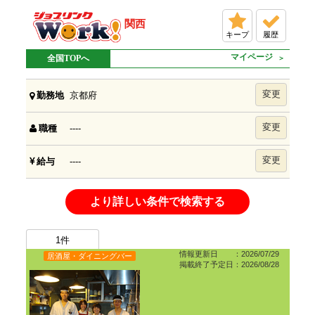
関西
キープ
履歴
マイページ
全国TOPへ
変更
京都府
勤務地
変更
----
職種
変更
----
給与
より詳しい条件で検索する
1
件
情報更新日 ：2026/07/29
居酒屋・ダイニングバー
掲載終了予定日：2026/08/28