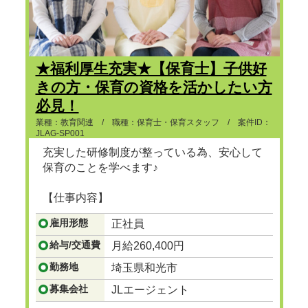
★福利厚生充実★【保育士】子供好
きの方・保育の資格を活かしたい方
必見！
業種：教育関連 / 職種：保育士・保育スタッフ / 案件ID：
JLAG-SP001
充実した研修制度が整っている為、安心して
保育のことを学べます♪
【仕事内容】
...つづきを見る
雇用形態
正社員
給与/交通費
月給260,400円
勤務地
埼玉県和光市
募集会社
JLエージェント