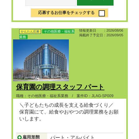
応募するお仕事をチェックする
情報更新日 ：2026/08/06
その他医療・福祉系
かんたん応募
掲載終了予定日：2026/09/05
業務
保育園の調理スタッフ パート
職種：その他医療・福祉系業務 / 案件ID：JLAG-SP009
＼子どもたちの成長を支える給食づくり／
保育園にて、給食やおやつの調理業務をお願
いします。
...つづきを見る
雇用形態
パート・アルバイト