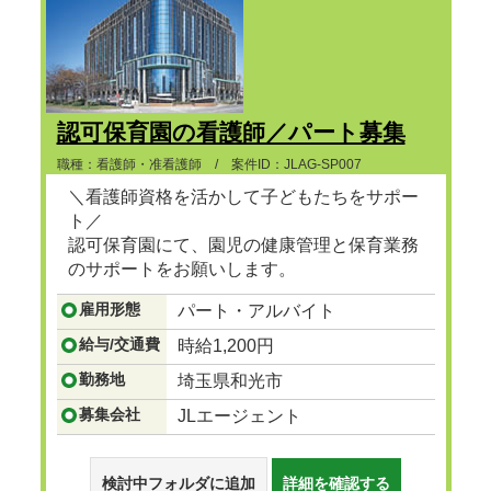
認可保育園の看護師／パート募集
職種：看護師・准看護師 / 案件ID：JLAG-SP007
＼看護師資格を活かして子どもたちをサポー
ト／
認可保育園にて、園児の健康管理と保育業務
のサポートをお願いします。
雇用形態
パート・アルバイト
...つづきを見る
給与/交通費
時給1,200円
勤務地
埼玉県和光市
募集会社
JLエージェント
検討中フォルダに追加
詳細を確認する