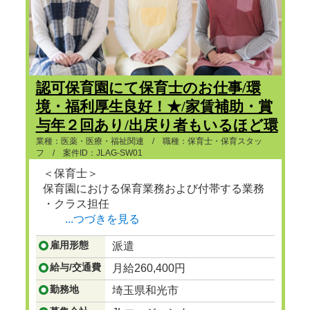
認可保育園にて保育士のお仕事/環
境・福利厚生良好！★/家賃補助・賞
与年２回あり/出戻り者もいるほど環
境が良い！
業種：医薬・医療・福祉関連 / 職種：保育士・保育スタッ
フ / 案件ID：JLAG-SW01
＜保育士＞
保育園における保育業務および付帯する業務
・クラス担任
...つづきを見る
雇用形態
派遣
給与/交通費
月給260,400円
勤務地
埼玉県和光市