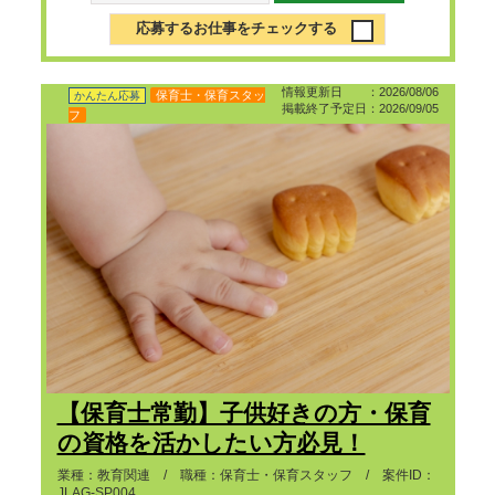
応募するお仕事をチェックする
情報更新日 ：2026/08/06
保育士・保育スタッ
かんたん応募
掲載終了予定日：2026/09/05
フ
【保育士常勤】子供好きの方・保育
の資格を活かしたい方必見！
業種：教育関連 / 職種：保育士・保育スタッフ / 案件ID：
JLAG-SP004