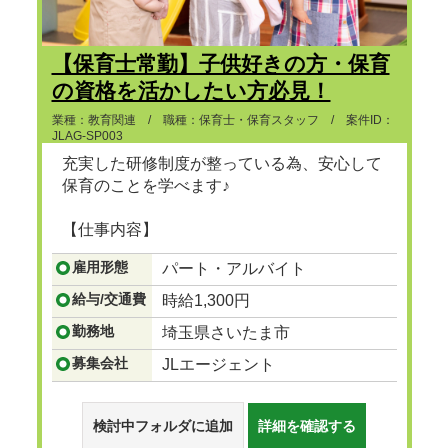
【保育士常勤】子供好きの方・保育
の資格を活かしたい方必見！
業種：教育関連 / 職種：保育士・保育スタッフ / 案件ID：
JLAG-SP003
充実した研修制度が整っている為、安心して
保育のことを学べます♪
【仕事内容】
...つづきを見る
雇用形態
パート・アルバイト
給与/交通費
時給1,300円
勤務地
埼玉県さいたま市
募集会社
JLエージェント
検討中フォルダに追加
詳細を確認する