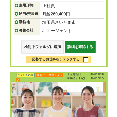
...つづきを見る
雇用形態
正社員
給与/交通費
月給260,400円
勤務地
埼玉県さいたま市
募集会社
JLエージェント
検討中フォルダに追加
詳細を確認する
応募するお仕事をチェックする
情報更新日 ：2026/08/06
保育士・保育スタッ
かんたん応募
掲載終了予定日：2026/09/05
フ