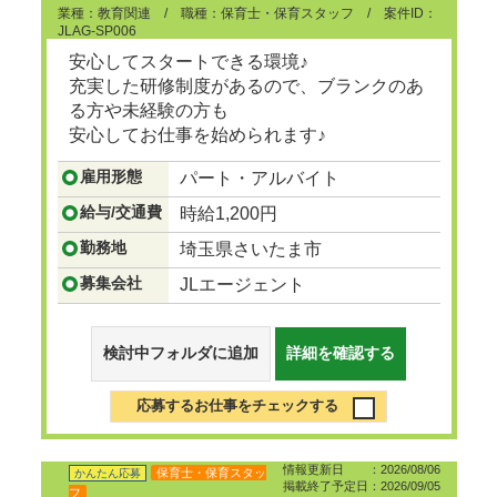
業種：教育関連 / 職種：保育士・保育スタッフ / 案件ID：
JLAG-SP006
安心してスタートできる環境♪
充実した研修制度があるので、ブランクのあ
る方や未経験の方も
安心してお仕事を始められます♪
...つづきを見る
雇用形態
パート・アルバイト
給与/交通費
時給1,200円
勤務地
埼玉県さいたま市
募集会社
JLエージェント
検討中フォルダに追加
詳細を確認する
応募するお仕事をチェックする
情報更新日 ：2026/08/06
保育士・保育スタッ
かんたん応募
掲載終了予定日：2026/09/05
フ