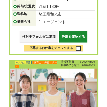
給与/交通費
時給1,180円
勤務地
埼玉県和光市
募集会社
JLエージェント
検討中フォルダに追加
詳細を確認する
応募するお仕事をチェックする
情報更新日 ：2026/08/06
保育士・保育スタッ
かんたん応募
掲載終了予定日：2026/09/05
フ