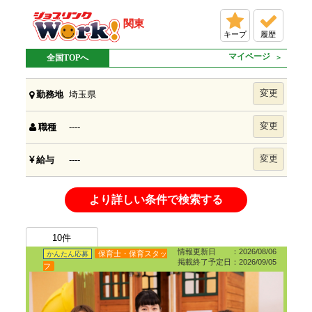
関東
キープ
履歴
マイページ
全国TOPへ
変更
埼玉県
勤務地
変更
----
職種
変更
----
給与
より詳しい条件で検索する
10
件
情報更新日 ：2026/08/06
保育士・保育スタッ
かんたん応募
掲載終了予定日：2026/09/05
フ