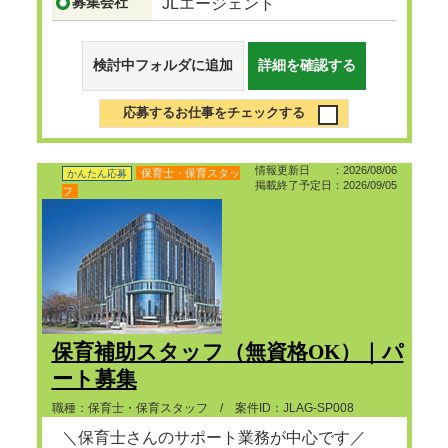
募集会社
JLエージェント
検討中フォルダに追加
詳細を確認する
応募するお仕事をチェックする
情報更新日 ：2026/08/06
保育士・保育スタッ
かんたん応募
掲載終了予定日：2026/09/05
フ
保育補助スタッフ（無資格OK）｜パ
ート募集
職種：保育士・保育スタッフ / 案件ID：JLAG-SP008
＼保育士さんのサポート業務が中心です／