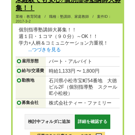
集！！
業種：教育関連 / 職種：塾講師、家庭教師 / 案件ID：
2017-3-2
個別指導塾講師大募集！！
週１日・１コマ（９０分）～OK！！
学力+人柄＆コミュニケーション力重視！
...つづきを見る
雇用形態
パート・アルバイト
給与/交通費
時給1,133円 〜 1,800円
勤務地
石川県小松市宝町54番地 大徳
ビル2F（個別指導塾 スクール
IE小松校）
募集会社
株式会社ティー・ファミリー
検討中フォルダに追加
詳細を確認する