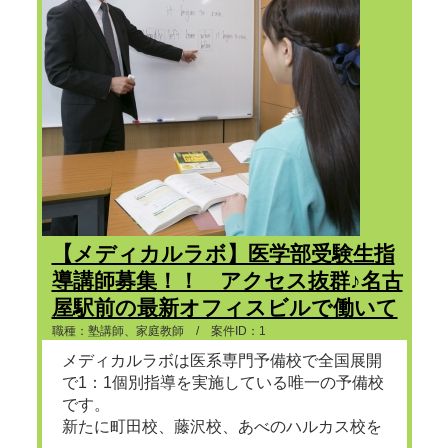
【メディカルラボ】医学部受験生指
導講師募集！！ アクセス抜群♪名古
屋駅前の最新オフィスビルで働いて
みませんか？
職種：塾講師、家庭教師 / 案件ID：1
メディカルラボは医系専門予備校で全国展開
で1：1個別指導を実施している唯一の予備校
です。
新たに町田校、藤沢校、あべのハルカス校を