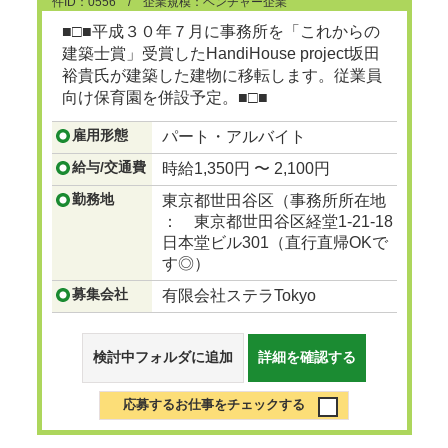
件ID：0556 / 企業規模：ベンチャー企業
け保育園を併設予定。
■□■平成３０年７月に事務所を「これからの
建築士賞」受賞したHandiHouse project坂田
裕貴氏が建築した建物に移転します。従業員
向け保育園を併設予定。■□■
雇用形態
パート・アルバイト
...つづきを見る
給与/交通費
時給1,350円 〜 2,100円
勤務地
東京都世田谷区（事務所所在地
： 東京都世田谷区経堂1-21-18
日本堂ビル301（直行直帰OKで
す◎）
募集会社
有限会社ステラTokyo
検討中フォルダに追加
詳細を確認する
応募するお仕事をチェックする