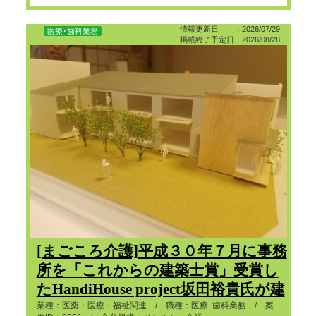
情報更新日 ：2026/07/29
医療･歯科業務
掲載終了予定日：2026/08/28
[まごころ介護]平成３０年７月に事務
所を「これからの建築士賞」受賞し
たHandiHouse project坂田裕貴氏が建
築した建物に移転します。従業員向
業種：医薬・医療・福祉関連 / 職種：医療･歯科業務 / 案