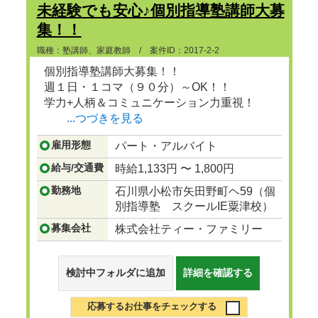
未経験でも安心♪個別指導塾講師大募
集！！
職種：塾講師、家庭教師 / 案件ID：2017-2-2
個別指導塾講師大募集！！
週１日・１コマ（９０分）～OK！！
学力+人柄＆コミュニケーション力重視！
...つづきを見る
雇用形態
パート・アルバイト
給与/交通費
時給1,133円 〜 1,800円
勤務地
石川県小松市矢田野町ヘ59（個
別指導塾 スクールIE粟津校）
募集会社
株式会社ティー・ファミリー
検討中フォルダに追加
詳細を確認する
応募するお仕事をチェックする