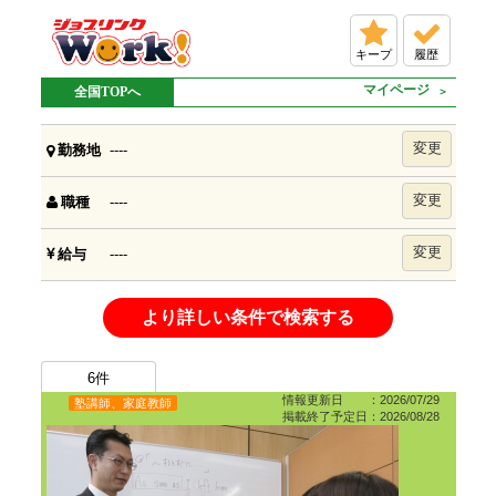
キープ
履歴
マイページ
全国TOPへ
変更
----
勤務地
変更
----
職種
変更
----
給与
より詳しい条件で検索する
6
件
情報更新日 ：2026/07/29
塾講師、家庭教師
掲載終了予定日：2026/08/28