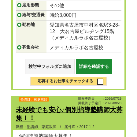
加え、全27校舎を展開しています。
雇用形態
その他
医系専門の予備校では医学部合格者数実質
No.1を誇る予備校です。
給与/交通費
時給3,000円
...つづきを見る
勤務地
愛知県名古屋市中村区名駅3-28-
12 大名古屋ビルヂング15階
（メディカルラボ名古屋校）
募集会社
メディカルラボ名古屋校
検討中フォルダに追加
詳細を確認する
応募するお仕事をチェックする
情報更新日 ：2026/07/29
塾講師、家庭教師
掲載終了予定日：2026/08/28
未経験でも安心♪個別指導塾講師大募
集！！
職種：塾講師、家庭教師 / 案件ID：2017-1-2
個別指導塾講師大募集！