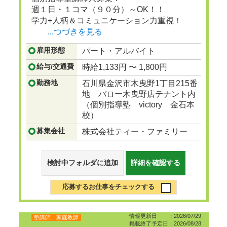
週１日・１コマ（９０分）～OK！！
学力+人柄＆コミュニケーション力重視！
...つづきを見る
雇用形態
パート・アルバイト
給与/交通費
時給1,133円 〜 1,800円
勤務地
石川県金沢市木曳野1丁目215番
地 バロー木曳野店テナント内
（個別指導塾 victory 金石本
校）
募集会社
株式会社ティー・ファミリー
検討中フォルダに追加
詳細を確認する
応募するお仕事をチェックする
情報更新日 ：2026/07/29
塾講師、家庭教師
掲載終了予定日：2026/08/28