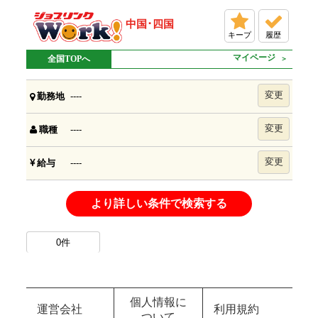
中国･四国
キープ
履歴
マイページ
全国TOPへ
変更
----
勤務地
変更
----
職種
変更
----
給与
より詳しい条件で検索する
0
件
個人情報に
運営会社
利用規約
ついて