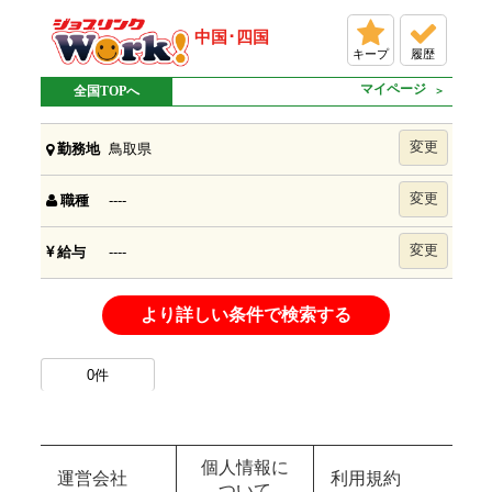
中国･四国
キープ
履歴
マイページ
全国TOPへ
変更
鳥取県
勤務地
変更
----
職種
変更
----
給与
より詳しい条件で検索する
0
件
個人情報に
運営会社
利用規約
ついて