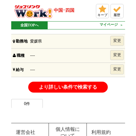
中国･四国
キープ
履歴
マイページ
全国TOPへ
変更
愛媛県
勤務地
変更
----
職種
変更
----
給与
より詳しい条件で検索する
0
件
個人情報に
運営会社
利用規約
ついて